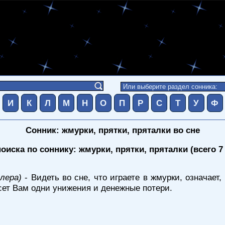
И
К
Л
М
Н
О
П
Р
С
Т
У
Ф
Сонник: жмурки, прятки, пряталки во сне
оиска по соннику: жмурки, прятки, пряталки (всего 7
лера)
- Видеть во сне, что играете в жмурки, означает,
ет Вам одни унижения и денежные потери.