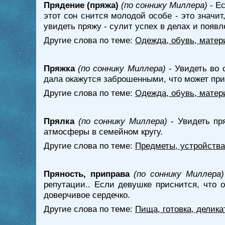
Прядение (пряжа)
(по соннику Миллера)
- Ес
этот сон снится молодой особе - это значи
увидеть пряжу - сулит успех в делах и появ
Другие слова по теме:
Одежда, обувь, матер
Пряжка
(по соннику Миллера)
- Увидеть во 
дала окажутся заброшенными, что может при
Другие слова по теме:
Одежда, обувь, матер
Прялка
(по соннику Миллера)
- Увидеть пр
атмосферы в семейном кругу.
Другие слова по теме:
Предметы, устройства
Пряность, приправа
(по соннику Миллера)
репутации.. Если девушке приснится, что о
доверчивое сердечко.
Другие слова по теме:
Пища, готовка, делика