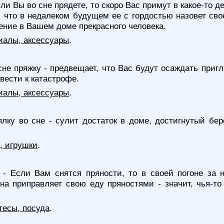
ли Вы во сне прядете, то скоро Вас примут в какое-то д
т, что в недалеком будущем ее с гордостью назовет св
ление в Вашем доме прекрасного человека.
иалы, аксессуары
.
сне пряжку - предвещает, что Вас будут осаждать при
вести к катастрофе.
иалы, аксессуары
.
ялку во сне - сулит достаток в доме, достигнутый б
, игрушки
.
- Если Вам снятся пряности, то в своей погоне за
на приправляет свою еду пряностями - значит, чья-т
тесы, посуда
.