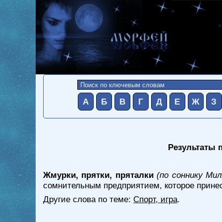
А
Б
В
Г
Д
Е
Ж
З
Результаты п
Жмурки, прятки, пряталки
(по соннику Мил
сомнительным предприятием, которое принес
Другие слова по теме:
Спорт, игра
.