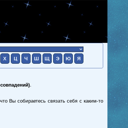
Х
Ц
Ч
Ш
Щ
Э
Ю
Я
 совпадений)
.
 что Вы собираетесь связать себя с каким-то