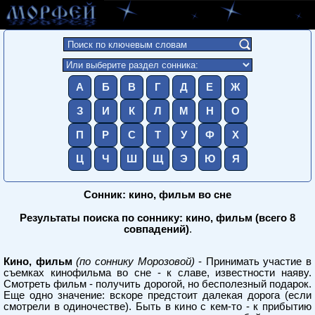
А
Б
В
Г
Д
Е
Ж
З
И
К
Л
М
Н
О
П
Р
С
Т
У
Ф
Х
Ц
Ч
Ш
Щ
Э
Ю
Я
Сонник: кино, фильм во сне
Результаты поиска по соннику: кино, фильм (всего 8
совпадений)
.
Кино, фильм
(по соннику Морозовой)
- Принимать участие в
съемках кинофильма во сне - к славе, известности наяву.
Смотреть фильм - получить дорогой, но бесполезный подарок.
Еще одно значение: вскоре предстоит далекая дорога (если
смотрели в одиночестве). Быть в кино с кем-то - к прибытию