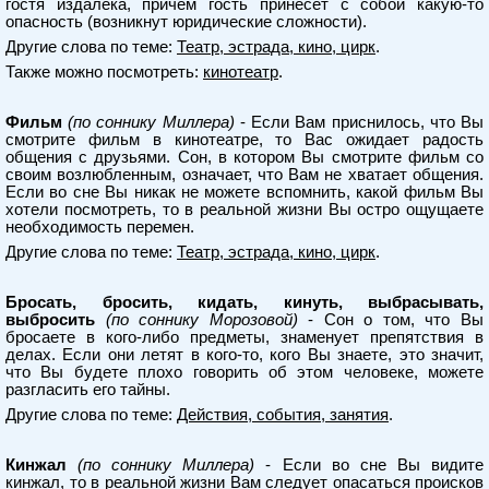
гостя издалека, причем гость принесет с собой какую-то
опасность (возникнут юридические сложности).
Другие слова по теме:
Театр, эстрада, кино, цирк
.
Также можно посмотреть:
кинотеатр
.
Фильм
(по соннику Миллера)
- Если Вам приснилось, что Вы
смотрите фильм в кинотеатре, то Вас ожидает радость
общения с друзьями. Сон, в котором Вы смотрите фильм со
своим возлюбленным, означает, что Вам не хватает общения.
Если во сне Вы никак не можете вспомнить, какой фильм Вы
хотели посмотреть, то в реальной жизни Вы остро ощущаете
необходимость перемен.
Другие слова по теме:
Театр, эстрада, кино, цирк
.
Бросать, бросить, кидать, кинуть, выбрасывать,
выбросить
(по соннику Морозовой)
- Сон о том, что Вы
бросаете в кого-либо предметы, знаменует препятствия в
делах. Если они летят в кого-то, кого Вы знаете, это значит,
что Вы будете плохо говорить об этом человеке, можете
разгласить его тайны.
Другие слова по теме:
Действия, события, занятия
.
Кинжал
(по соннику Миллера)
- Если во сне Вы видите
кинжал, то в реальной жизни Вам следует опасаться происков