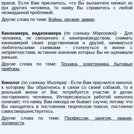
врагов. Если Вам приснилось, что Вы выхватили кинжал из
рук другого человека, то наяву Вы справитесь с любой
неожиданной проблемой.
Другие слова по теме:
Войны, оружие, армия
.
Кинокамера, видеокамера
(по соннику Морозовой)
- Для
человека, не связанного с кинопроизводством, снимать
кинокамерой своих родственников и друзей, заниматься
любительскими съемками - столкнуться в жизни с
неприятностями, истинное значение которых Вы не оценивали
раньше.
Другие слова по теме:
Техника, электроника, бытовые
приборы
.
Кинолог
(по соннику Миллера)
- Если Вам приснился кинолог,
к которому Вы обратились в связи со своей собакой, то в
реальной жизни от Вас потребуется участие в делах
постороннего человека. Интересоваться работой кинолога
означает, что наяву Вам никогда не бывает скучно, потому что
Вы находитесь в постоянном творческом поиске, постоянно
самосовершенствуетесь.
Другие слова по теме:
Профессии, занятия, звания,
должности
.