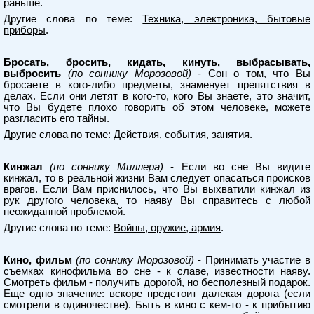
раньше.
Другие слова по теме:
Техника, электроника, бытовые
приборы
.
Бросать, бросить, кидать, кинуть, выбрасывать,
выбросить
(по соннику Морозовой)
- Сон о том, что Вы
бросаете в кого-либо предметы, знаменует препятствия в
делах. Если они летят в кого-то, кого Вы знаете, это значит,
что Вы будете плохо говорить об этом человеке, можете
разгласить его тайны.
Другие слова по теме:
Действия, события, занятия
.
Кинжал
(по соннику Миллера)
- Если во сне Вы видите
кинжал, то в реальной жизни Вам следует опасаться происков
врагов. Если Вам приснилось, что Вы выхватили кинжал из
рук другого человека, то наяву Вы справитесь с любой
неожиданной проблемой.
Другие слова по теме:
Войны, оружие, армия
.
Кино, фильм
(по соннику Морозовой)
- Принимать участие в
съемках кинофильма во сне - к славе, известности наяву.
Смотреть фильм - получить дорогой, но бесполезный подарок.
Еще одно значение: вскоре предстоит далекая дорога (если
смотрели в одиночестве). Быть в кино с кем-то - к прибытию