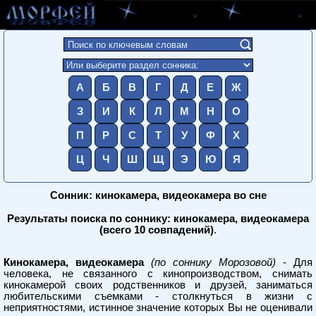
А
Б
В
Г
Д
Е
Ж
З
И
К
Л
М
Н
О
П
Р
С
Т
У
Ф
Х
Ц
Ч
Ш
Щ
Э
Ю
Я
Сонник: кинокамера, видеокамера во сне
Результаты поиска по соннику: кинокамера, видеокамера
(всего 10 совпадений)
.
Кинокамера, видеокамера
(по соннику Морозовой)
- Для
человека, не связанного с кинопроизводством, снимать
кинокамерой своих родственников и друзей, заниматься
любительскими съемками - столкнуться в жизни с
неприятностями, истинное значение которых Вы не оценивали