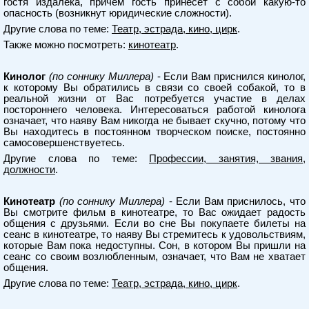
гостя издалека, причем гость принесет с собой какую-то
опасность (возникнут юридические сложности).
Другие слова по теме:
Театр, эстрада, кино, цирк
.
Также можно посмотреть:
кинотеатр
.
Кинолог
(по соннику Миллера)
- Если Вам приснился кинолог,
к которому Вы обратились в связи со своей собакой, то в
реальной жизни от Вас потребуется участие в делах
постороннего человека. Интересоваться работой кинолога
означает, что наяву Вам никогда не бывает скучно, потому что
Вы находитесь в постоянном творческом поиске, постоянно
самосовершенствуетесь.
Другие слова по теме:
Профессии, занятия, звания,
должности
.
Кинотеатр
(по соннику Миллера)
- Если Вам приснилось, что
Вы смотрите фильм в кинотеатре, то Вас ожидает радость
общения с друзьями. Если во сне Вы покупаете билеты на
сеанс в кинотеатре, то наяву Вы стремитесь к удовольствиям,
которые Вам пока недоступны. Сон, в котором Вы пришли на
сеанс со своим возлюбленным, означает, что Вам не хватает
общения.
Другие слова по теме:
Театр, эстрада, кино, цирк
.