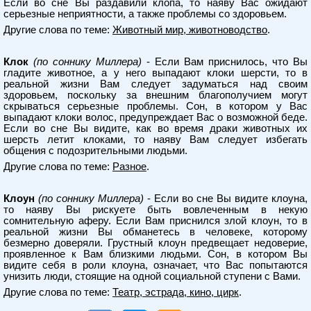
Если во сне Вы раздавили клопа, то наяву Вас ожидают
серьезные неприятности, а также проблемы со здоровьем.
Другие слова по теме:
Животный мир, животноводство
.
Клок
(по соннику Миллера)
- Если Вам приснилось, что Вы
гладите животное, а у него выпадают клоки шерсти, то в
реальной жизни Вам следует задуматься над своим
здоровьем, поскольку за внешним благополучием могут
скрываться серьезные проблемы. Сон, в котором у Вас
выпадают клоки волос, предупреждает Вас о возможной беде.
Если во сне Вы видите, как во время драки животных их
шерсть летит клоками, то наяву Вам следует избегать
общения с подозрительными людьми.
Другие слова по теме:
Разное
.
Клоун
(по соннику Миллера)
- Если во сне Вы видите клоуна,
то наяву Вы рискуете быть вовлеченным в некую
сомнительную аферу. Если Вам приснился злой клоун, то в
реальной жизни Вы обманетесь в человеке, которому
безмерно доверяли. Грустный клоун предвещает недоверие,
проявленное к Вам близкими людьми. Сон, в котором Вы
видите себя в роли клоуна, означает, что Вас попытаются
унизить люди, стоящие на одной социальной ступени с Вами.
Другие слова по теме:
Театр, эстрада, кино, цирк
.