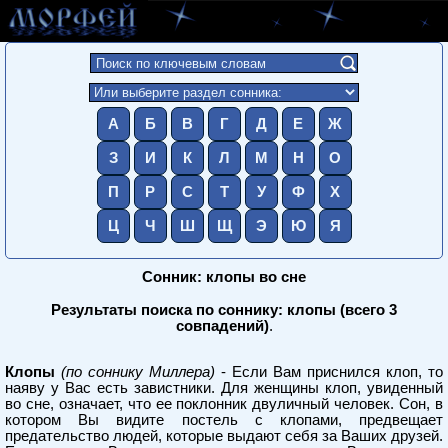
А
Б
В
Г
Д
Е
Ж
З
И
К
Л
М
Н
О
П
Р
С
Т
У
Ф
Х
Ц
Ч
Ш
Щ
Э
Ю
Я
Сонник: клопы во сне
Результаты поиска по соннику: клопы (всего 3
совпадений)
.
Клопы
(по соннику Миллера)
- Если Вам приснился клоп, то
наяву у Вас есть завистники. Для женщины клоп, увиденный
во сне, означает, что ее поклонник двуличный человек. Сон, в
котором Вы видите постель с клопами, предвещает
предательство людей, которые выдают себя за Ваших друзей.