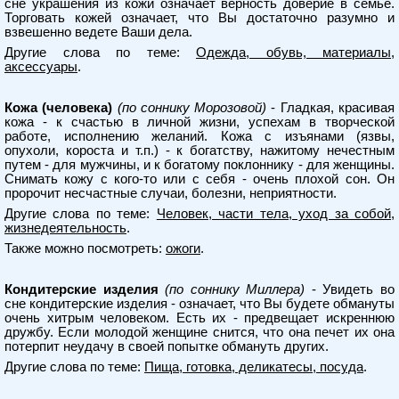
сне украшения из кожи означает верность доверие в семье.
Торговать кожей означает, что Вы достаточно разумно и
взвешенно ведете Ваши дела.
Другие слова по теме:
Одежда, обувь, материалы,
аксессуары
.
Кожа (человека)
(по соннику Морозовой)
- Гладкая, красивая
кожа - к счастью в личной жизни, успехам в творческой
работе, исполнению желаний. Кожа с изъянами (язвы,
опухоли, короста и т.п.) - к богатству, нажитому нечестным
путем - для мужчины, и к богатому поклоннику - для женщины.
Снимать кожу с кого-то или с себя - очень плохой сон. Он
пророчит несчастные случаи, болезни, неприятности.
Другие слова по теме:
Человек, части тела, уход за собой,
жизнедеятельность
.
Также можно посмотреть:
ожоги
.
Кондитерские изделия
(по соннику Миллера)
- Увидеть во
сне кондитерские изделия - означает, что Вы будете обмануты
очень хитрым человеком. Есть их - предвещает искреннюю
дружбу. Если молодой женщине снится, что она печет их она
потерпит неудачу в своей попытке обмануть других.
Другие слова по теме:
Пища, готовка, деликатесы, посуда
.