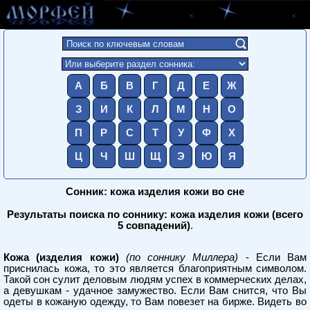
А
Б
В
Г
Д
Е
Ж
З
И
К
Л
М
Н
О
П
Р
С
Т
У
Ф
Х
Ц
Ч
Ш
Щ
Э
Ю
Я
Сонник: кожа изделия кожи во сне
Результаты поиска по соннику: кожа изделия кожи (всего
5 совпадений)
.
Кожа (изделия кожи)
(по соннику Миллера)
- Если Вам
приснилась кожа, то это является благоприятным символом.
Такой сон сулит деловым людям успех в коммерческих делах,
а девушкам - удачное замужество. Если Вам снится, что Вы
одеты в кожаную одежду, то Вам повезет на бирже. Видеть во