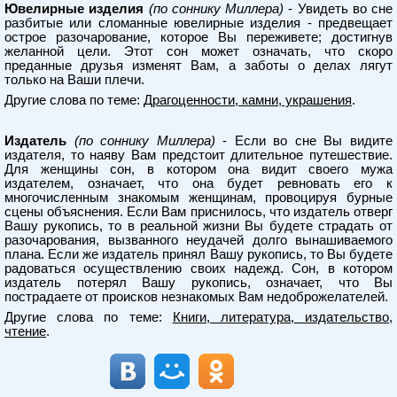
Ювелирные изделия
(по соннику Миллера)
- Увидеть во сне
разбитые или сломанные ювелирные изделия - предвещает
острое разочарование, которое Вы переживете; достигнув
желанной цели. Этот сон может означать, что скоро
преданные друзья изменят Вам, а заботы о делах лягут
только на Ваши плечи.
Другие слова по теме:
Драгоценности, камни, украшения
.
Издатель
(по соннику Миллера)
- Если во сне Вы видите
издателя, то наяву Вам предстоит длительное путешествие.
Для женщины сон, в котором она видит своего мужа
издателем, означает, что она будет ревновать его к
многочисленным знакомым женщинам, провоцируя бурные
сцены объяснения. Если Вам приснилось, что издатель отверг
Вашу рукопись, то в реальной жизни Вы будете страдать от
разочарования, вызванного неудачей долго вынашиваемого
плана. Если же издатель принял Вашу рукопись, то Вы будете
радоваться осуществлению своих надежд. Сон, в котором
издатель потерял Вашу рукопись, означает, что Вы
пострадаете от происков незнакомых Вам недоброжелателей.
Другие слова по теме:
Книги, литература, издательство,
чтение
.