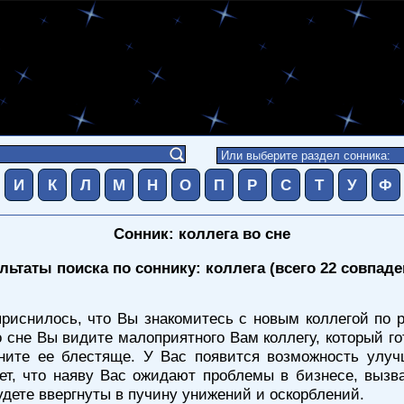
И
К
Л
М
Н
О
П
Р
С
Т
У
Ф
Сонник: коллега во сне
льтаты поиска по соннику: коллега (всего 22 совпаде
риснилось, что Вы знакомитесь с новым коллегой по р
 сне Вы видите малоприятного Вам коллегу, который го
ните ее блестяще. У Вас появится возможность улуч
ает, что наяву Вас ожидают проблемы в бизнесе, вызв
удете ввергнуты в пучину унижений и оскорблений.