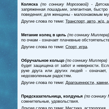
Коляска
(по соннику Морозовой)
- Детская
запряженная лошадьми, элегантная, быстро
поведения; для женщины - малознакомым му
Другие слова по теме:
Транспорт, авто, ж/д,
Метание колец в цель
(по соннику Миллера
по очкам - означает плачевные обстоятельст
Другие слова по теме:
Спорт, игра
.
Обручальное кольцо
(по соннику Миллера)
будет защищена от забот и неверности. Есл
руке друга или других людей - означает
недозволенным радостям.
Другие слова по теме:
Драгоценности, камни
Предсказательница, колдунья
(по соннику
сомнительные, удовольствия.
Другие слова по теме:
Мистика, астрология
.