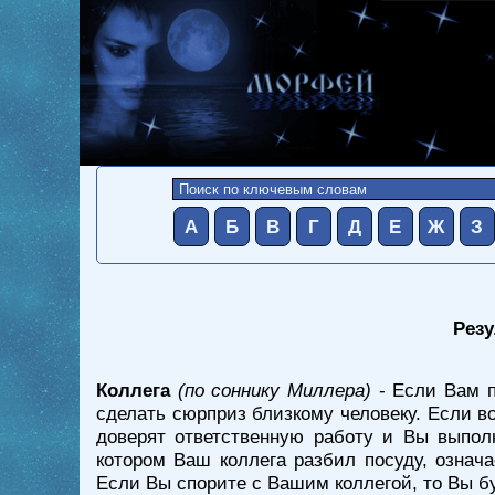
А
Б
В
Г
Д
Е
Ж
З
Резу
Коллега
(по соннику Миллера)
- Если Вам п
сделать сюрприз близкому человеку. Если во
доверят ответственную работу и Вы выпол
котором Ваш коллега разбил посуду, означ
Если Вы спорите с Вашим коллегой, то Вы б