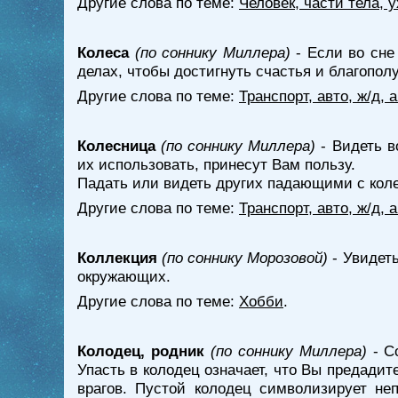
Другие слова по теме:
Человек, части тела, 
Колеса
(по соннику Миллера)
- Если во сне
делах, чтобы достигнуть счастья и благопол
Другие слова по теме:
Транспорт, авто, ж/д,
Колесница
(по соннику Миллера)
- Видеть в
их использовать, принесут Вам пользу.
Падать или видеть других падающими с коле
Другие слова по теме:
Транспорт, авто, ж/д,
Коллекция
(по соннику Морозовой)
- Увидеть
окружающих.
Другие слова по теме:
Хобби
.
Колодец, родник
(по соннику Миллера)
- Со
Упасть в колодец означает, что Вы предадит
врагов. Пустой колодец символизирует не