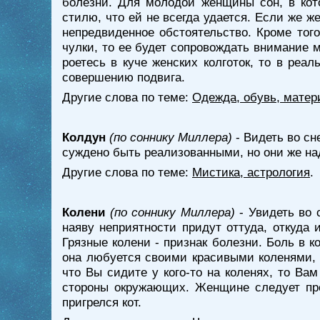
болезни. Для молодой женщины сон, в кото
стилю, что ей не всегда удается. Если же 
непредвиденное обстоятельство. Кроме того
чулки, то ее будет сопровождать внимание 
роетесь в куче женских колготок, то в реа
совершению подвига.
Другие слова по теме:
Одежда, обувь, матер
Колдун
(по соннику Миллера)
- Видеть во сн
суждено быть реализованными, но они же на
Другие слова по теме:
Мистика, астрология
.
Колени
(по соннику Миллера)
- Увидеть во 
наяву неприятности придут оттуда, откуда
Грязные колени - признак болезни. Боль в 
она любуется своими красивыми коленями, с
что Вы сидите у кого-то на коленях, то Ва
стороны окружающих. Женщине следует про
пригрелся кот.