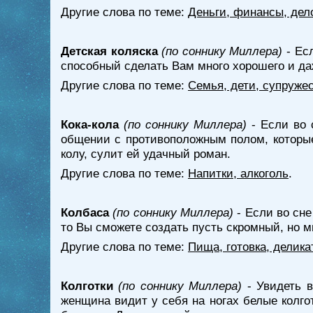
Другие слова по теме:
Деньги, финансы, дел
Детская коляска
(по соннику Миллера)
- Есл
способный сделать Вам много хорошего и да
Другие слова по теме:
Семья, дети, супружес
Кока-кола
(по соннику Миллера)
- Если во 
общении с противоположным полом, которые
колу, сулит ей удачный роман.
Другие слова по теме:
Напитки, алкоголь
.
Колбаса
(по соннику Миллера)
- Если во сне
то Вы сможете создать пусть скромный, но 
Другие слова по теме:
Пища, готовка, делика
Колготки
(по соннику Миллера)
- Увидеть в
женщина видит у себя на ногах белые колго