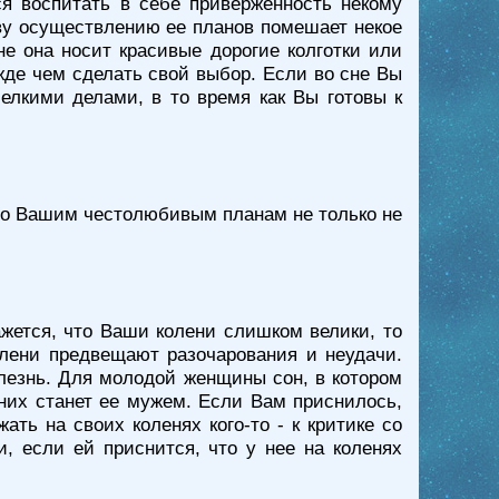
ся воспитать в себе приверженность некому
яву осуществлению ее планов помешает некое
не она носит красивые дорогие колготки или
жде чем сделать свой выбор. Если во сне Вы
мелкими делами, в то время как Вы готовы к
 что Вашим честолюбивым планам не только не
ажется, что Ваши колени слишком велики, то
олени предвещают разочарования и неудачи.
олезнь. Для молодой женщины сон, в котором
 них станет ее мужем. Если Вам приснилось,
ть на своих коленях кого-то - к критике со
 если ей приснится, что у нее на коленях