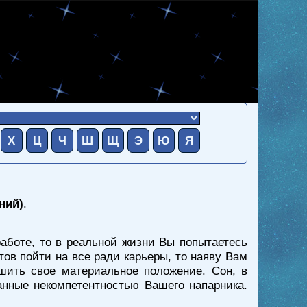
Х
Ц
Ч
Ш
Щ
Э
Ю
Я
ний)
.
аботе, то в реальной жизни Вы попытаетесь
тов пойти на все ради карьеры, то наяву Вам
шить свое материальное положение. Сон, в
анные некомпетентностью Вашего напарника.