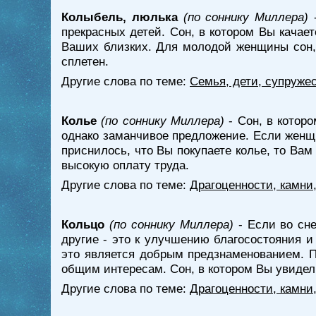
Колыбель, люлька
(по соннику Миллера)
-
прекрасных детей. Сон, в котором Вы качает
Ваших близких. Для молодой женщины сон, 
сплетен.
Другие слова по теме:
Семья, дети, супружес
Колье
(по соннику Миллера)
- Сон, в котор
однако заманчивое предложение. Если женщи
приснилось, что Вы покупаете колье, то Вам
высокую оплату труда.
Другие слова по теме:
Драгоценности, камни
Кольцо
(по соннику Миллера)
- Если во сне
другие - это к улучшению благосостояния 
это является добрым предзнаменованием. По
общим интересам. Сон, в котором Вы увидели
Другие слова по теме:
Драгоценности, камни