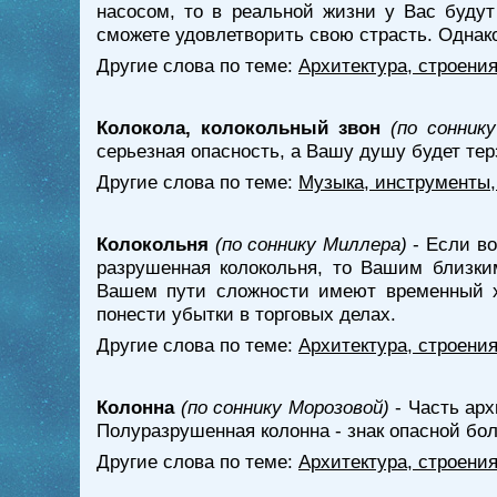
насосом, то в реальной жизни у Вас буду
сможете удовлетворить свою страсть. Однако
Другие слова по теме:
Архитектура, строени
Колокола, колокольный звон
(по сонник
серьезная опасность, а Вашу душу будет те
Другие слова по теме:
Музыка, инструменты,
Колокольня
(по соннику Миллера)
- Если во
разрушенная колокольня, то Вашим близким
Вашем пути сложности имеют временный ха
понести убытки в торговых делах.
Другие слова по теме:
Архитектура, строени
Колонна
(по соннику Морозовой)
- Часть арх
Полуразрушенная колонна - знак опасной бол
Другие слова по теме:
Архитектура, строени