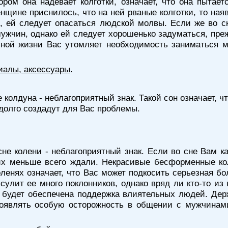
ром она надевает колготки, означает, что она пытает
женщине приснилось, что на ней рваные колготки, то на
, ей следует опасаться людской молвы. Если же во с
мужчин, однако ей следует хорошенько задуматься, пре
льной жизни Вас утомляет необходимость заниматься 
иалы, аксессуары
.
е колдуна - неблагоприятный знак. Такой сон означает,
долго создадут для Вас проблемы.
сне колени - неблагоприятный знак. Если во сне Вам к
 их меньше всего ждали. Некрасивые бесформенные к
коленях означает, что Вас может подкосить серьезная б
улит ее много поклонников, однако вряд ли кто-то из
м будет обеспечена поддержка влиятельных людей. Держа
являть особую осторожность в общении с мужчинами,