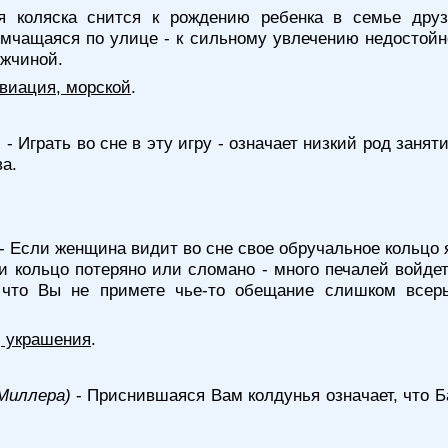
 коляска снится к рождению ребенка в семье друзе
 мчащаяся по улице - к сильному увлечению недостойн
жчиной.
 авиация, морской
.
)
- Играть во сне в эту игру - означает низкий род заня
ва.
- Если женщина видит во сне свое обручальное кольцо 
и кольцо потеряно или сломано - много печалей войдет
, что Вы не примете чье-то обещание слишком всерь
, украшения
.
 Миллера)
- Приснившаяся Вам колдунья означает, что Б