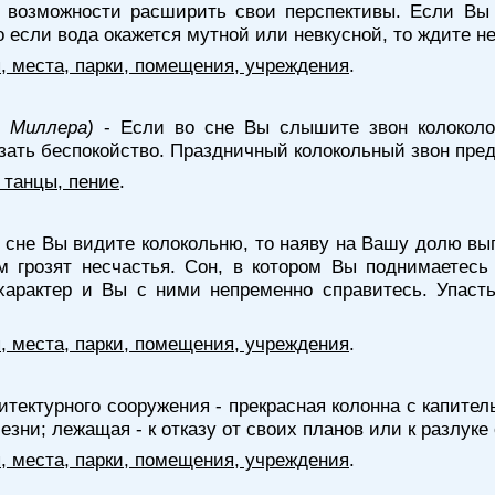
т возможности расширить свои перспективы. Если Вы 
 если вода окажется мутной или невкусной, то ждите н
я, места, парки, помещения, учреждения
.
у Миллера)
- Если во сне Вы слышите звон колоколов
рзать беспокойство. Праздничный колокольный звон пре
 танцы, пение
.
 сне Вы видите колокольню, то наяву на Вашу долю вы
 грозят несчастья. Сон, в котором Вы поднимаетесь 
рактер и Вы с ними непременно справитесь. Упасть 
я, места, парки, помещения, учреждения
.
итектурного сооружения - прекрасная колонна с капите
езни; лежащая - к отказу от своих планов или к разлук
я, места, парки, помещения, учреждения
.