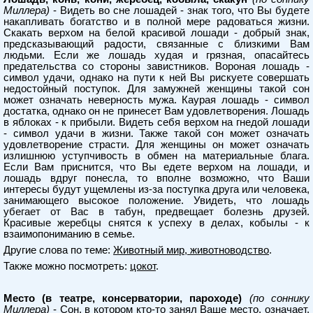
Миллера)
- Видеть во сне лошадей - знак того, что Вы будете
накапливать богатство и в полной мере радоваться жизни.
Скакать верхом на белой красивой лошади - добрый знак,
предсказывающий радости, связанные с близкими Вам
людьми. Если же лошадь худая и грязная, опасайтесь
предательства со стороны завистников. Вороная лошадь -
символ удачи, однако на пути к ней Вы рискуете совершать
недостойный поступок. Для замужней женщины такой сон
может означать неверность мужа. Каурая лошадь - символ
достатка, однако он не принесет Вам удовлетворения. Лошадь
в яблоках - к прибыли. Видеть себя верхом на гнедой лошади
- символ удачи в жизни. Также такой сон может означать
удовлетворение страсти. Для женщины он может означать
излишнюю уступчивость в обмен на материальные блага.
Если Вам приснится, что Вы едете верхом на лошади, и
лошадь вдруг понесла, то вполне возможно, что Ваши
интересы будут ущемлены из-за поступка друга или человека,
занимающего высокое положение. Увидеть, что лошадь
убегает от Вас в табун, предвещает болезнь друзей.
Красивые жеребцы снятся к успеху в делах, кобылы - к
взаимопониманию в семье.
Другие слова по теме:
Животный мир, животноводство
.
Также можно посмотреть:
цокот
.
Место (в театре, консерватории, пароходе)
(по соннику
Миллера)
- Сон, в котором кто-то занял Ваше место, означает,