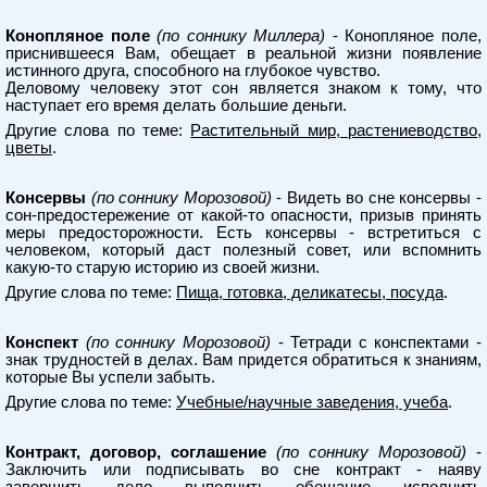
Конопляное поле
(по соннику Миллера)
- Конопляное поле,
приснившееся Вам, обещает в реальной жизни появление
истинного друга, способного на глубокое чувство.
Деловому человеку этот сон является знаком к тому, что
наступает его время делать большие деньги.
Другие слова по теме:
Растительный мир, растениеводство,
цветы
.
Консервы
(по соннику Морозовой)
- Видеть во сне консервы -
сон-предостережение от какой-то опасности, призыв принять
меры предосторожности. Есть консервы - встретиться с
человеком, который даст полезный совет, или вспомнить
какую-то старую историю из своей жизни.
Другие слова по теме:
Пища, готовка, деликатесы, посуда
.
Конспект
(по соннику Морозовой)
- Тетради с конспектами -
знак трудностей в делах. Вам придется обратиться к знаниям,
которые Вы успели забыть.
Другие слова по теме:
Учебные/научные заведения, учеба
.
Контракт, договор, соглашение
(по соннику Морозовой)
-
Заключить или подписывать во сне контракт - наяву