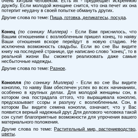
очень хитрым человеком. Есть их - предвещает искреннюю
дружбу. Если молодой женщине снится, что она печет их она
потерпит неудачу в своей попытке обмануть других.
Другие слова по теме:
Пища, готовка, деликатесы, посуда
.
Конец
(по соннику Миллера)
- Если Вам приснилось, что
Вашим отношениям с возлюбленным пришел конец, то наяву
Ваши отношения вскоре перейдут в новую стадию. Не
исключена возможность свадьбы. Если во сне Вы видите
книгу на последней странице, где написано слово "конец", то в
реальной жизни Вы сможете реализовать даже самые
несбыточные надежды.
Другие слова по теме:
Разное
.
Конопля
(по соннику Миллера)
- Если во сне Вы видите
коноплю, то наяву Вам обеспечен успех во всех начинаниях,
особенно в крупных делах. Для молодой женщины сон, в
котором она пострадала оттого, что выращивала коноплю,
предсказывает ссоры и разлуку с возлюбленным. Сон, в
котором Вы видите семена конопли, означает, что у Вас
появится верный надежный друг. Для делового человека такой
сон сулит благоприятные возможности для упрочения вашего
материального положения.
Другие слова по теме:
Растительный мир, растениеводство,
цветы
.