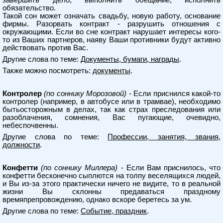
завершить дело, выполнить обещание, исполнить
обязательство.
Такой сон может означать свадьбу, новую работу, основание
фирмы. Разорвать контракт - разрушить отношения с
окружающими. Если во сне контракт нарушает интересы кого-
то из Ваших партнеров, наяву Ваши противники будут активно
действовать против Вас.
Другие слова по теме:
Документы, бумаги, награды
.
Также можно посмотреть:
документы
.
Контролер
(по соннику Морозовой)
- Если приснился какой-то
контролер (например, в автобусе или в трамвае), необходимо
бытьосторожным в делах, так как страх преследования или
разоблачения, сомнения, Вас пугающие, очевидно,
небеспочвенны.
Другие слова по теме:
Профессии, занятия, звания,
должности
.
Конфетти
(по соннику Миллера)
- Если Вам приснилось, что
конфетти бесконечно сыплются на толпу веселящихся людей,
и Вы из-за этого практически ничего не видите, то в реальной
жизни Вы склонны предаваться праздному
времяпрепровождению, однако вскоре беретесь за ум.
Другие слова по теме:
Событие, праздник
.