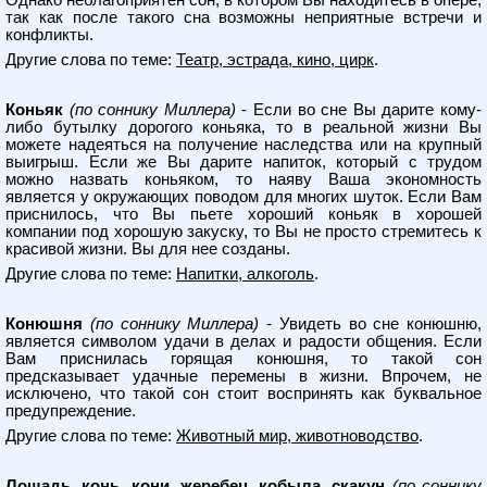
Однако неблагоприятен сон, в котором Вы находитесь в опере,
так как после такого сна возможны неприятные встречи и
конфликты.
Другие слова по теме:
Театр, эстрада, кино, цирк
.
Коньяк
(по соннику Миллера)
- Если во сне Вы дарите кому-
либо бутылку дорогого коньяка, то в реальной жизни Вы
можете надеяться на получение наследства или на крупный
выигрыш. Если же Вы дарите напиток, который с трудом
можно назвать коньяком, то наяву Ваша экономность
является у окружающих поводом для многих шуток. Если Вам
приснилось, что Вы пьете хороший коньяк в хорошей
компании под хорошую закуску, то Вы не просто стремитесь к
красивой жизни. Вы для нее созданы.
Другие слова по теме:
Напитки, алкоголь
.
Конюшня
(по соннику Миллера)
- Увидеть во сне конюшню,
является символом удачи в делах и радости общения. Если
Вам приснилась горящая конюшня, то такой сон
предсказывает удачные перемены в жизни. Впрочем, не
исключено, что такой сон стоит воспринять как буквальное
предупреждение.
Другие слова по теме:
Животный мир, животноводство
.
Лошадь, конь, кони, жеребец, кобыла, скакун
(по соннику