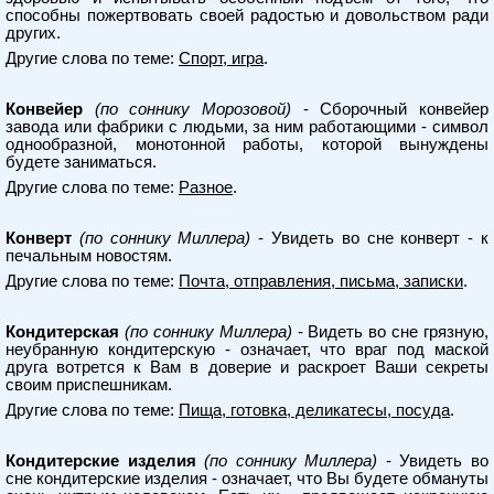
способны пожертвовать своей радостью и довольством ради
других.
Другие слова по теме:
Спорт, игра
.
Конвейер
(по соннику Морозовой)
- Сборочный конвейер
завода или фабрики с людьми, за ним работающими - символ
однообразной, монотонной работы, которой вынуждены
будете заниматься.
Другие слова по теме:
Разное
.
Конверт
(по соннику Миллера)
- Увидеть во сне конверт - к
печальным новостям.
Другие слова по теме:
Почта, отправления, письма, записки
.
Кондитерская
(по соннику Миллера)
- Видеть во сне грязную,
неубранную кондитерскую - означает, что враг под маской
друга вотрется к Вам в доверие и раскроет Ваши секреты
своим приспешникам.
Другие слова по теме:
Пища, готовка, деликатесы, посуда
.
Кондитерские изделия
(по соннику Миллера)
- Увидеть во
сне кондитерские изделия - означает, что Вы будете обмануты