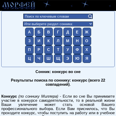
А
Б
В
Г
Д
Е
Ж
З
И
К
Л
М
Н
О
П
Р
С
Т
У
Ф
Х
Ц
Ч
Ш
Щ
Э
Ю
Я
Сонник: конкурс во сне
Результаты поиска по соннику: конкурс (всего 22
совпадений)
.
Конкурс
(по соннику Миллера)
- Если во сне Вы принимаете
участие в конкурсе самодеятельности, то в реальной жизни
Ваши увлечение может стать основой Вашего
профессионального выбора. Если Вам приснилось, что Вы
проходите конкурс, чтобы поступить на работу или в учебное