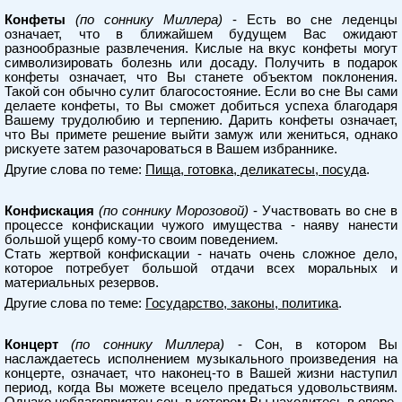
Конфеты
(по соннику Миллера)
- Есть во сне леденцы
означает, что в ближайшем будущем Вас ожидают
разнообразные развлечения. Кислые на вкус конфеты могут
символизировать болезнь или досаду. Получить в подарок
конфеты означает, что Вы станете объектом поклонения.
Такой сон обычно сулит благосостояние. Если во сне Вы сами
делаете конфеты, то Вы сможет добиться успеха благодаря
Вашему трудолюбию и терпению. Дарить конфеты означает,
что Вы примете решение выйти замуж или жениться, однако
рискуете затем разочароваться в Вашем избраннике.
Другие слова по теме:
Пища, готовка, деликатесы, посуда
.
Конфискация
(по соннику Морозовой)
- Участвовать во сне в
процессе конфискации чужого имущества - наяву нанести
большой ущерб кому-то своим поведением.
Стать жертвой конфискации - начать очень сложное дело,
которое потребует большой отдачи всех моральных и
материальных резервов.
Другие слова по теме:
Государство, законы, политика
.
Концерт
(по соннику Миллера)
- Сон, в котором Вы
наслаждаетесь исполнением музыкального произведения на
концерте, означает, что наконец-то в Вашей жизни наступил
период, когда Вы можете всецело предаться удовольствиям.