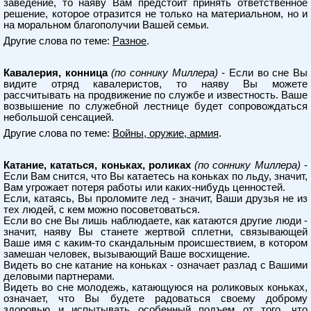
заведение, то наяву Вам предстоит принять ответственное
решение, которое отразится не только на материальном, но и
на моральном благополучии Вашей семьи.
Другие слова по теме:
Разное
.
Кавалерия, конница
(по соннику Миллера)
- Если во сне Вы
видите отряд кавалеристов, то наяву Вы можете
рассчитывать на продвижение по службе и известность. Ваше
возвышение по служебной лестнице будет сопровождаться
небольшой сенсацией.
Другие слова по теме:
Войны, оружие, армия
.
Катание, кататься, коньках, роликах
(по соннику Миллера)
-
Если Вам снится, что Вы катаетесь на коньках по льду, значит,
Вам угрожает потеря работы или каких-нибудь ценностей.
Если, катаясь, Вы проломите лед - значит, Ваши друзья не из
тех людей, с кем можно посоветоваться.
Если во сне Вы лишь наблюдаете, как катаются другие люди -
значит, наяву Вы станете жертвой сплетни, связывающей
Ваше имя с каким-то скандальным происшествием, в котором
замешан человек, вызывающий Ваше восхищение.
Видеть во сне катание на коньках - означает разлад с Вашими
деловыми партнерами.
Видеть во сне молодежь, катающуюся на роликовых коньках,
означает, что Вы будете радоваться своему доброму
здоровью и испытывать особенный подъем от того, что