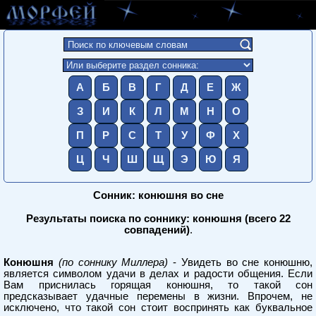
А
Б
В
Г
Д
Е
Ж
З
И
К
Л
М
Н
О
П
Р
С
Т
У
Ф
Х
Ц
Ч
Ш
Щ
Э
Ю
Я
Сонник: конюшня во сне
Результаты поиска по соннику: конюшня (всего 22
совпадений)
.
Конюшня
(по соннику Миллера)
- Увидеть во сне конюшню,
является символом удачи в делах и радости общения. Если
Вам приснилась горящая конюшня, то такой сон
предсказывает удачные перемены в жизни. Впрочем, не
исключено, что такой сон стоит воспринять как буквальное