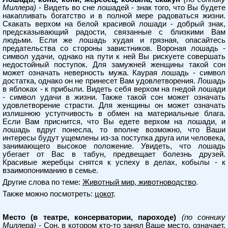
Миллера)
- Видеть во сне лошадей - знак того, что Вы будете
накапливать богатство и в полной мере радоваться жизни.
Скакать верхом на белой красивой лошади - добрый знак,
предсказывающий радости, связанные с близкими Вам
людьми. Если же лошадь худая и грязная, опасайтесь
предательства со стороны завистников. Вороная лошадь -
символ удачи, однако на пути к ней Вы рискуете совершать
недостойный поступок. Для замужней женщины такой сон
может означать неверность мужа. Каурая лошадь - символ
достатка, однако он не принесет Вам удовлетворения. Лошадь
в яблоках - к прибыли. Видеть себя верхом на гнедой лошади
- символ удачи в жизни. Также такой сон может означать
удовлетворение страсти. Для женщины он может означать
излишнюю уступчивость в обмен на материальные блага.
Если Вам приснится, что Вы едете верхом на лошади, и
лошадь вдруг понесла, то вполне возможно, что Ваши
интересы будут ущемлены из-за поступка друга или человека,
занимающего высокое положение. Увидеть, что лошадь
убегает от Вас в табун, предвещает болезнь друзей.
Красивые жеребцы снятся к успеху в делах, кобылы - к
взаимопониманию в семье.
Другие слова по теме:
Животный мир, животноводство
.
Также можно посмотреть:
цокот
.
Место (в театре, консерватории, пароходе)
(по соннику
Миллера)
- Сон, в котором кто-то занял Ваше место, означает,