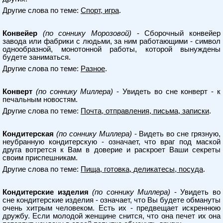
Другие слова по теме:
Спорт, игра
.
Конвейер
(по соннику Морозовой)
- Сборочный конвейер
завода или фабрики с людьми, за ним работающими - символ
однообразной, монотонной работы, которой вынуждены
будете заниматься.
Другие слова по теме:
Разное
.
Конверт
(по соннику Миллера)
- Увидеть во сне конверт - к
печальным новостям.
Другие слова по теме:
Почта, отправления, письма, записки
.
Кондитерская
(по соннику Миллера)
- Видеть во сне грязную,
неубранную кондитерскую - означает, что враг под маской
друга вотрется к Вам в доверие и раскроет Ваши секреты
своим приспешникам.
Другие слова по теме:
Пища, готовка, деликатесы, посуда
.
Кондитерские изделия
(по соннику Миллера)
- Увидеть во
сне кондитерские изделия - означает, что Вы будете обмануты
очень хитрым человеком. Есть их - предвещает искреннюю
дружбу. Если молодой женщине снится, что она печет их она