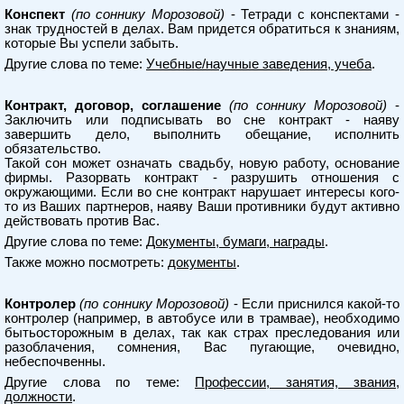
Конспект
(по соннику Морозовой)
- Тетради с конспектами -
знак трудностей в делах. Вам придется обратиться к знаниям,
которые Вы успели забыть.
Другие слова по теме:
Учебные/научные заведения, учеба
.
Контракт, договор, соглашение
(по соннику Морозовой)
-
Заключить или подписывать во сне контракт - наяву
завершить дело, выполнить обещание, исполнить
обязательство.
Такой сон может означать свадьбу, новую работу, основание
фирмы. Разорвать контракт - разрушить отношения с
окружающими. Если во сне контракт нарушает интересы кого-
то из Ваших партнеров, наяву Ваши противники будут активно
действовать против Вас.
Другие слова по теме:
Документы, бумаги, награды
.
Также можно посмотреть:
документы
.
Контролер
(по соннику Морозовой)
- Если приснился какой-то
контролер (например, в автобусе или в трамвае), необходимо
бытьосторожным в делах, так как страх преследования или
разоблачения, сомнения, Вас пугающие, очевидно,
небеспочвенны.
Другие слова по теме:
Профессии, занятия, звания,
должности
.