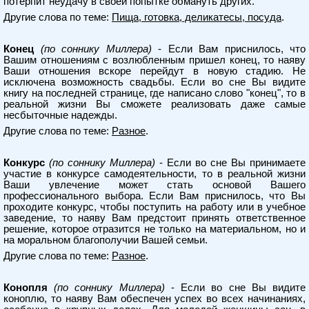
потерпит неудачу в своей попытке обмануть других.
Другие слова по теме:
Пища, готовка, деликатесы, посуда
.
Конец
(по соннику Миллера)
- Если Вам приснилось, что
Вашим отношениям с возлюбленным пришел конец, то наяву
Ваши отношения вскоре перейдут в новую стадию. Не
исключена возможность свадьбы. Если во сне Вы видите
книгу на последней странице, где написано слово "конец", то в
реальной жизни Вы сможете реализовать даже самые
несбыточные надежды.
Другие слова по теме:
Разное
.
Конкурс
(по соннику Миллера)
- Если во сне Вы принимаете
участие в конкурсе самодеятельности, то в реальной жизни
Ваши увлечение может стать основой Вашего
профессионального выбора. Если Вам приснилось, что Вы
проходите конкурс, чтобы поступить на работу или в учебное
заведение, то наяву Вам предстоит принять ответственное
решение, которое отразится не только на материальном, но и
на моральном благополучии Вашей семьи.
Другие слова по теме:
Разное
.
Конопля
(по соннику Миллера)
- Если во сне Вы видите
коноплю, то наяву Вам обеспечен успех во всех начинаниях,