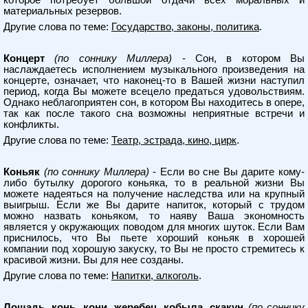
которое потребует большой отдачи всех моральных и
материальных резервов.
Другие слова по теме:
Государство, законы, политика
.
Концерт
(по соннику Миллера)
- Сон, в котором Вы
наслаждаетесь исполнением музыкального произведения на
концерте, означает, что наконец-то в Вашей жизни наступил
период, когда Вы можете всецело предаться удовольствиям.
Однако неблагоприятен сон, в котором Вы находитесь в опере,
так как после такого сна возможны неприятные встречи и
конфликты.
Другие слова по теме:
Театр, эстрада, кино, цирк
.
Коньяк
(по соннику Миллера)
- Если во сне Вы дарите кому-
либо бутылку дорогого коньяка, то в реальной жизни Вы
можете надеяться на получение наследства или на крупный
выигрыш. Если же Вы дарите напиток, который с трудом
можно назвать коньяком, то наяву Ваша экономность
является у окружающих поводом для многих шуток. Если Вам
приснилось, что Вы пьете хороший коньяк в хорошей
компании под хорошую закуску, то Вы не просто стремитесь к
красивой жизни. Вы для нее созданы.
Другие слова по теме:
Напитки, алкоголь
.
Лошадь, конь, кони, жеребец, кобыла, скакун
(по соннику