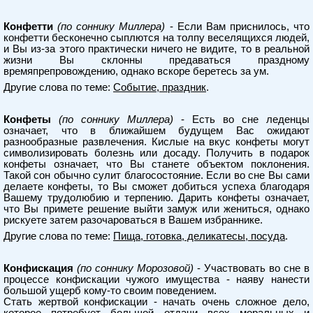
Конфетти
(по соннику Миллера)
- Если Вам приснилось, что
конфетти бесконечно сыплются на толпу веселящихся людей,
и Вы из-за этого практически ничего не видите, то в реальной
жизни Вы склонны предаваться праздному
времяпрепровождению, однако вскоре беретесь за ум.
Другие слова по теме:
Событие, праздник
.
Конфеты
(по соннику Миллера)
- Есть во сне леденцы
означает, что в ближайшем будущем Вас ожидают
разнообразные развлечения. Кислые на вкус конфеты могут
символизировать болезнь или досаду. Получить в подарок
конфеты означает, что Вы станете объектом поклонения.
Такой сон обычно сулит благосостояние. Если во сне Вы сами
делаете конфеты, то Вы сможет добиться успеха благодаря
Вашему трудолюбию и терпению. Дарить конфеты означает,
что Вы примете решение выйти замуж или жениться, однако
рискуете затем разочароваться в Вашем избраннике.
Другие слова по теме:
Пища, готовка, деликатесы, посуда
.
Конфискация
(по соннику Морозовой)
- Участвовать во сне в
процессе конфискации чужого имущества - наяву нанести
большой ущерб кому-то своим поведением.
Стать жертвой конфискации - начать очень сложное дело,