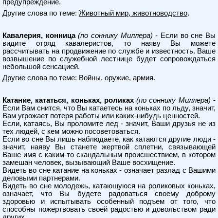
предупреждение.
Другие слова по теме:
Животный мир, животноводство
.
Кавалерия, конница
(по соннику Миллера)
- Если во сне Вы
видите отряд кавалеристов, то наяву Вы можете
рассчитывать на продвижение по службе и известность. Ваше
возвышение по служебной лестнице будет сопровождаться
небольшой сенсацией.
Другие слова по теме:
Войны, оружие, армия
.
Катание, кататься, коньках, роликах
(по соннику Миллера)
-
Если Вам снится, что Вы катаетесь на коньках по льду, значит,
Вам угрожает потеря работы или каких-нибудь ценностей.
Если, катаясь, Вы проломите лед - значит, Ваши друзья не из
тех людей, с кем можно посоветоваться.
Если во сне Вы лишь наблюдаете, как катаются другие люди -
значит, наяву Вы станете жертвой сплетни, связывающей
Ваше имя с каким-то скандальным происшествием, в котором
замешан человек, вызывающий Ваше восхищение.
Видеть во сне катание на коньках - означает разлад с Вашими
деловыми партнерами.
Видеть во сне молодежь, катающуюся на роликовых коньках,
означает, что Вы будете радоваться своему доброму
здоровью и испытывать особенный подъем от того, что
способны пожертвовать своей радостью и довольством ради
других.