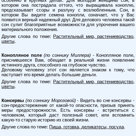
особенно в крупных делах. Для молодой женщины сон, в
котором она пострадала оттого, что выращивала коноплю,
предсказывает ссоры и разлуку с возлюбленным. Сон, в
котором Вы видите семена конопли, означает, что у Вас
появится верный надежный друг. Для делового человека такой
сон сулит благоприятные возможности для упрочения вашего
материального положения.
Другие слова по теме:
Растительный мир, растениеводство,
цветы
.
Конопляное поле
(по соннику Миллера)
- Конопляное поле,
приснившееся Вам, обещает в реальной жизни появление
истинного друга, способного на глубокое чувство.
Деловому человеку этот сон является знаком к тому, что
наступает его время делать большие деньги.
Другие слова по теме:
Растительный мир, растениеводство,
цветы
.
Консервы
(по соннику Морозовой)
- Видеть во сне консервы -
сон-предостережение от какой-то опасности, призыв принять
меры предосторожности. Есть консервы - встретиться с
человеком, который даст полезный совет, или вспомнить
какую-то старую историю из своей жизни.
Другие слова по теме:
Пища, готовка, деликатесы, посуда
.