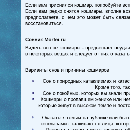
Если вам приснился кошмар, попробуйте всп
Если вам редко снятся кошмары, вполне во
предполагаете, с чем это может быть связа
восстановиться.
Сонник Morfei.ru
Видеть во сне кошмары - предвещает неуда
в некоторых вещах и следует от них отказат
Варианты снов и причины кошмаров
Сон о природных катаклизмах и катас
Кроме того, та
Сон о покойных, которых вы знали пр
Кошмары о пропавшем женихе или неве
которые живут в высоком темпе и пост
Оказаться голым на публике или быт
кошмарами сталкиваются лица, котор
Ранения и травмы могут говорить о