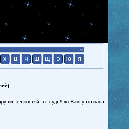
Х
Ц
Ч
Ш
Щ
Э
Ю
Я
ний)
.
ругих ценностей, то судьбою Вам уготована