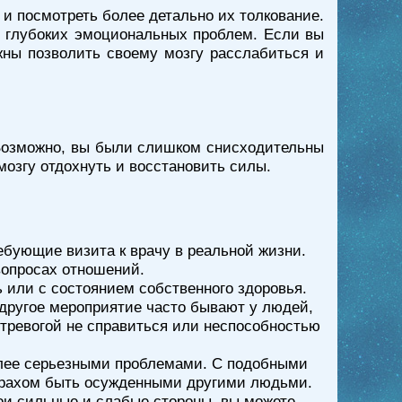
и посмотреть более детально их толкование.
и глубоких эмоциональных проблем. Если вы
лжны позволить своему мозгу расслабиться и
 Возможно, вы были слишком снисходительны
мозгу отдохнуть и восстановить силы.
ебующие визита к врачу в реальной жизни.
вопросах отношений.
ь или с состоянием собственного здоровья.
другое мероприятие часто бывают у людей,
 тревогой не справиться или неспособностью
олее серьезными проблемами. С подобными
страхом быть осужденными другими людьми.
ои сильные и слабые стороны, вы можете