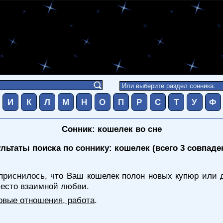
И
К
Л
М
Н
О
П
Р
С
Т
У
Ф
Сонник: кошелек во сне
льтаты поиска по соннику: кошелек (всего 3 совпаде
риснилось, что Ваш кошелек полон новых купюр или д
место взаимной любви.
овые отношения, работа
.