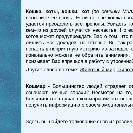
Кошка, коты, кошки, кот
(по соннику Мил
прогоните ее прочь. Если во сне кошка нап
удастся преодолеть все препоны. Увидеть т
кем-то из друзей случится несчастье. Но е
котов может предупреждать Вас о том, что 
лишить Вас доходов, на которые Вы так рас
попасть в неприятную историю из-за недост
изначально можете не обратить внимания, 
призывает Вас впрячься в работу с утроенно
Другие слова по теме:
Животный мир, живот
Кошмар
- Большинство людей страдает от
означают ночные страхи? Несмотря на то
большинстве случаев кошмары имеют вполне
получить информацию о своем эмоционально
Здесь вы найдете толкование снов из различ