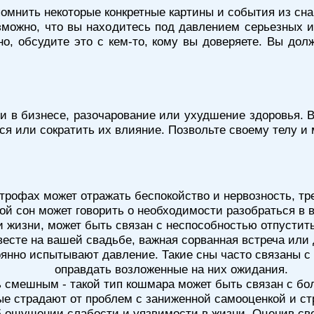
омнить некоторые конкретные картины и события из сна 
зможно, что вы находитесь под давлением серьезных 
но, обсудите это с кем-то, кому вы доверяете. Вы до
чи в бизнесе, разочарование или ухудшение здоровья.
ься или сократить их влияние. Позвольте своему телу и 
трофах может отражать беспокойство и нервозность, тр
кой сон может говорить о необходимости разобраться в 
и жизни, может быть связан с неспособностью отпустит
сте на вашей свадьбе, важная сорванная встреча или 
оянно испытывают давление. Такие сны часто связаны с
оправдать возложенные на них ожидания.
ь смешным - такой тип кошмара может быть связан с б
ые страдают от проблем с заниженной самооценкой и 
б ощущении слабости и уязвимости в жизни. Оценив св