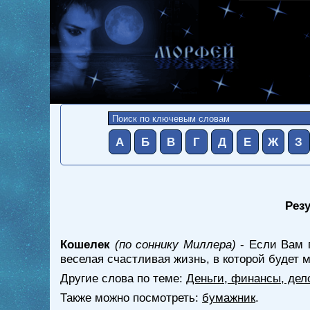
А
Б
В
Г
Д
Е
Ж
З
Резу
Кошелек
(по соннику Миллера)
- Если Вам п
веселая счастливая жизнь, в которой будет 
Другие слова по теме:
Деньги, финансы, дел
Также можно посмотреть:
бумажник
.