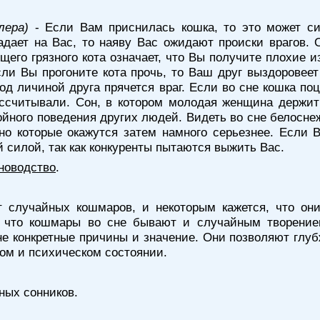
лера)
- Если Вам приснилась кошка, то это может си
адает на Вас, то наяву Вас ожидают происки врагов.
ощего грязного кота означает, что Вы получите плохие 
сли Вы прогоните кота прочь, то Ваш друг выздорове
под личиной друга прячется враг. Если во сне кошка по
считывали. Сон, в котором молодая женщина держит н
ойного поведения других людей. Видеть во сне белоснеж
но которые окажутся затем намного серьезнее. Если В
й силой, так как конкуренты пытаются выжить Вас.
новодство
.
 случайных кошмаров, и некоторым кажется, что он
, что кошмары во сне бывают и случайным творением
 конкретные причины и значение. Они позволяют глубж
м и психическом состоянии.
ных сонников.