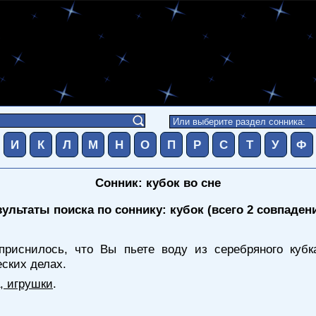
И
К
Л
М
Н
О
П
Р
С
Т
У
Ф
Сонник: кубок во сне
зультаты поиска по соннику: кубок (всего 2 совпаден
риснилось, что Вы пьете воду из серебряного куб
ских делах.
, игрушки
.