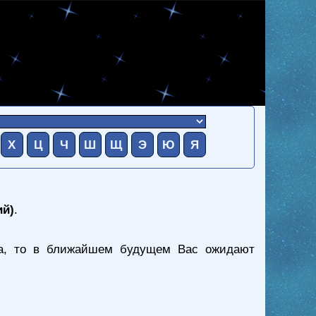
Х
Ц
Ч
Ш
Щ
Э
Ю
Я
ий)
.
ка, то в ближайшем будущем Вас ожидают