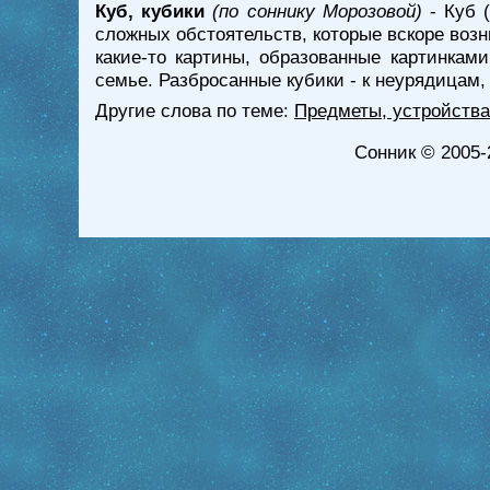
Куб, кубики
(по соннику Морозовой)
- Куб 
сложных обстоятельств, которые вскоре возн
какие-то картины, образованные картинкам
семье. Разбросанные кубики - к неурядицам
Другие слова по теме:
Предметы, устройства
Сонник
© 2005-