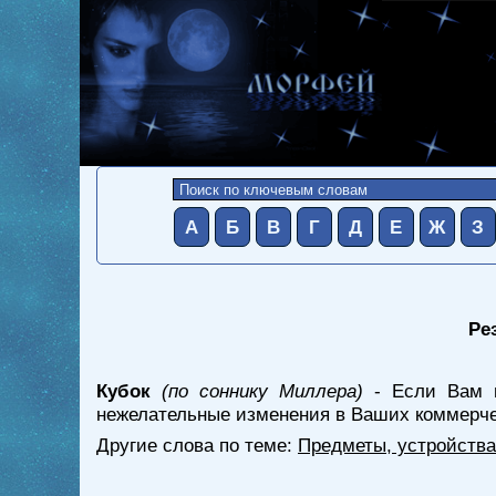
А
Б
В
Г
Д
Е
Ж
З
Ре
Кубок
(по соннику Миллера)
- Если Вам п
нежелательные изменения в Ваших коммерче
Другие слова по теме:
Предметы, устройства