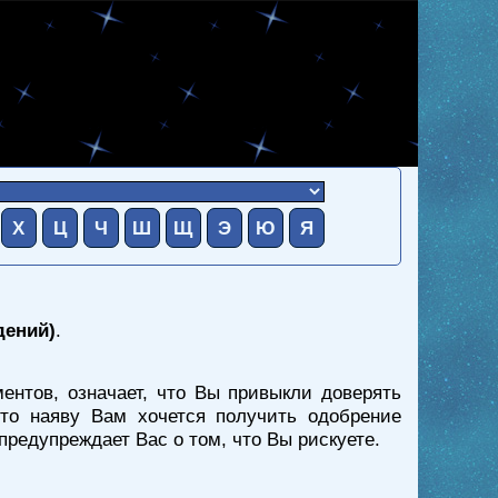
Х
Ц
Ч
Ш
Щ
Э
Ю
Я
дений)
.
ентов, означает, что Вы привыкли доверять
то наяву Вам хочется получить одобрение
предупреждает Вас о том, что Вы рискуете.