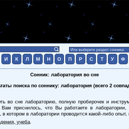
И
К
Л
М
Н
О
П
Р
С
Т
У
Ф
Сонник: лаборатория во сне
таты поиска по соннику: лаборатория (всего 2 совпа
ть во сне лабораторию, полную пробирочек и инструм
 Вам приснилось, что Вы работаете в лаборатории, 
 в котором в лаборатории проводится какой-либо опыт, 
дения, учеба
.