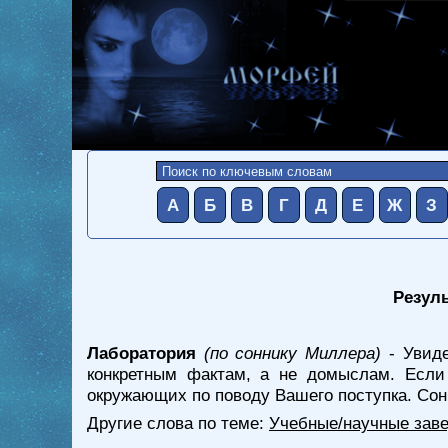
А
Б
В
Г
Д
Е
Ж
З
Резуль
Лаборатория
(по соннику Миллера)
- Увиде
конкретным фактам, а не домыслам. Если
окружающих по поводу Вашего поступка. Сон,
Другие слова по теме:
Учебные/научные заве