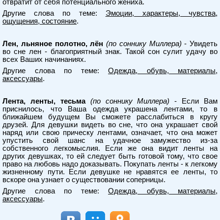
отвратит от себя потенциального жениха.
Другие слова по теме:
Эмоции, характеры, чувства,
ощущения, состояние
.
Лен, льняное полотно, лён
(по соннику Миллера)
- Увидеть
во сне лен - благоприятный знак. Такой сон сулит удачу во
всех Ваших начинаниях.
Другие слова по теме:
Одежда, обувь, материалы,
аксессуары
.
Лента, ленты, тесьма
(по соннику Миллера)
- Если Вам
приснилось, что Ваша одежда украшена лентами, то в
ближайшем будущем Вы сможете расслабиться в кругу
друзей. Для девушки видеть во сне, что она украшает свой
наряд или свою прическу лентами, означает, что она может
упустить свой шанс на удачное замужество из-за
собственного легкомыслия. Если же она видит ленты на
других девушках, то ей следует быть готовой тому, что свое
право на любовь надо доказывать. Покупать ленты - к легкому
жизненному пути. Если девушке не нравятся ее ленты, то
вскоре она узнает о существовании соперницы.
Другие слова по теме:
Одежда, обувь, материалы,
аксессуары
.