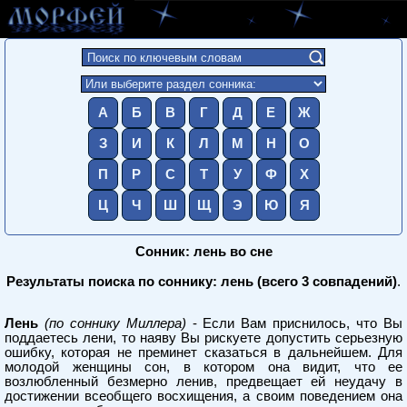
А
Б
В
Г
Д
Е
Ж
З
И
К
Л
М
Н
О
П
Р
С
Т
У
Ф
Х
Ц
Ч
Ш
Щ
Э
Ю
Я
Сонник: лень во сне
Результаты поиска по соннику: лень (всего 3 совпадений)
.
Лень
(по соннику Миллера)
- Если Вам приснилось, что Вы
поддаетесь лени, то наяву Вы рискуете допустить серьезную
ошибку, которая не преминет сказаться в дальнейшем. Для
молодой женщины сон, в котором она видит, что ее
возлюбленный безмерно ленив, предвещает ей неудачу в
достижении всеобщего восхищения, а своим поведением она