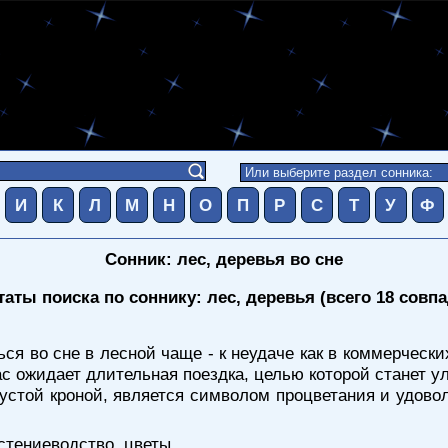
И
К
Л
М
Н
О
П
Р
С
Т
У
Ф
Сонник: лес, деревья во сне
таты поиска по соннику: лес, деревья (всего 18 совп
ься во сне в лесной чаще - к неудаче как в коммерчески
ас ожидает длительная поездка, целью которой станет ул
устой кроной, является символом процветания и удовол
стениеводство, цветы
.