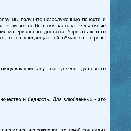
аяву Вы получите незаслуженные почести и
ить. Если во сне Вы сами расточаете льстивые
я материального достатка. Упрекать кого-то
ке, то он предвещает ей обман со стороны
в пищу как приправу - наступление душевного
ночество и бедность. Для влюбленных - это
приснились испражнения, то такой сон сулит