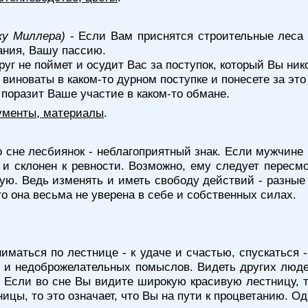
ку Миллера)
- Если Вам приснятся строительные леса -
ания, Вашу пассию.
руг не поймет и осудит Вас за поступок, который Вы ник
е виноваты в каком-то дурном поступке и понесете за это
о поразит Ваше участие в каком-то обмане.
ументы, материалы
.
о сне лесбиянок - неблагоприятный знак. Если мужчине
и склонен к ревности. Возможно, ему следует пересм
ую. Ведь изменять и иметь свободу действий - разны
то она весьма не уверена в себе и собственных силах.
иматься по лестнице - к удаче и счастью, спускаться 
и и недоброжелательных помыслов. Видеть других люд
 Если во сне Вы видите широкую красивую лестницу, 
ицы, то это означает, что Вы на пути к процветанию. О