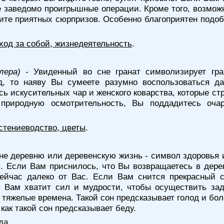
 заведомо проигрышные операции. Кроме того, возмож
ждите приятных сюрпризов. Особенно благоприятен подо
уход за собой, жизнедеятельность
.
лера)
- Увиденный во сне гранат символизирует гр
д, то наяву Вы сумеете разумно воспользоваться 
сь искусительных чар и женского коварства, которые ст
у природную осмотрительность, Вы поддадитесь оча
стениеводство, цветы
.
сне деревню или деревенскую жизнь - символ здоровья 
ы. Если Вам приснилось, что Вы возвращаетесь в дер
 сейчас далеко от Вас. Если Вам снится прекрасный
: Вам хватит сил и мудрости, чтобы осуществить за
тяжелые времена. Такой сон предсказывает голод и бол
как такой сон предсказывает беду.
да
.