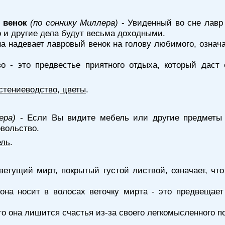
 венок
(по соннику Миллера)
- Увиденный во сне лавр 
 и другие дела будут весьма доходными.
 надевает лавровый венок на голову любимого, означае
о - это предвестье приятного отдыха, который дас
стениеводство, цветы
.
ера)
- Если Вы видите мебель или другие предметы и
овольство.
ель
.
цветущий мирт, покрытый густой листвой, означает, ч
она носит в волосах веточку мирта - это предвещает
что она лишится счастья из-за своего легкомысленного п