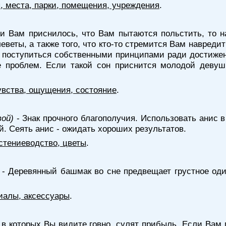
я, места, парки, помещения, учреждения
.
и Вам приснилось, что Вам пытаются польстить, то н
леветы, а также того, что кто-то стремится Вам навред
 поступиться собственными принципами ради достижени
 проблем. Если такой сон приснится молодой девуш
увства, ощущения, состояние
.
вой)
- Знак прочного благополучия. Использовать анис 
й. Сеять анис - ожидать хороших результатов.
стениеводство, цветы
.
- Деревянный башмак во сне предвещает грустное оди
иалы, аксессуары
.
 в которых Вы видите говно, сулят прибыль. Если Вам 