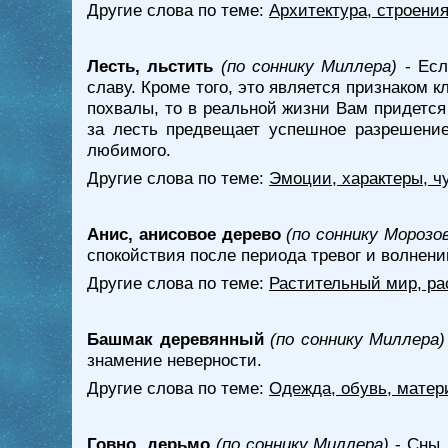
Другие слова по теме:
Архитектура, строени
Лесть, льстить
(по соннику Миллера)
- Есл
славу. Кроме того, это является признаком к
похвалы, то в реальной жизни Вам придется
за лесть предвещает успешное разрешение
любимого.
Другие слова по теме:
Эмоции, характеры, ч
Анис, анисовое дерево
(по соннику Морозо
спокойствия после периода тревог и волнени
Другие слова по теме:
Растительный мир, ра
Башмак деревянный
(по соннику Миллера)
знамение неверности.
Другие слова по теме:
Одежда, обувь, матер
Говно, дерьмо
(по соннику Миллера)
- Сны,