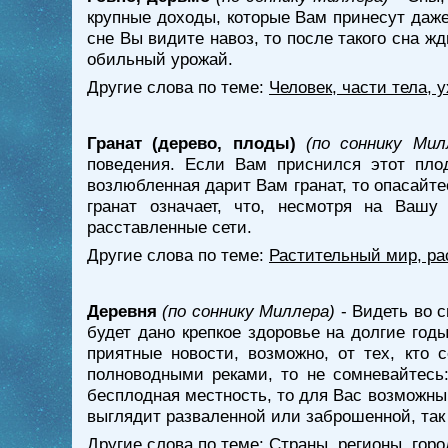
крупные доходы, которые Вам принесут даже
сне Вы видите навоз, то после такого сна 
обильный урожай.
Другие слова по теме:
Человек, части тела, 
Гранат (дерево, плоды)
(по соннику Мил
поведения. Если Вам приснился этот пло
возлюбленная дарит Вам гранат, то опасайте
гранат означает, что, несмотря на Ваш
расставленные сети.
Другие слова по теме:
Растительный мир, ра
Деревня
(по соннику Миллера)
- Видеть во 
будет дано крепкое здоровье на долгие год
приятные новости, возможно, от тех, кто
полноводными реками, то не сомневайтесь
бесплодная местность, то для Вас возможны 
выглядит разваленной или заброшенной, так 
Другие слова по теме:
Страны, регионы, горо