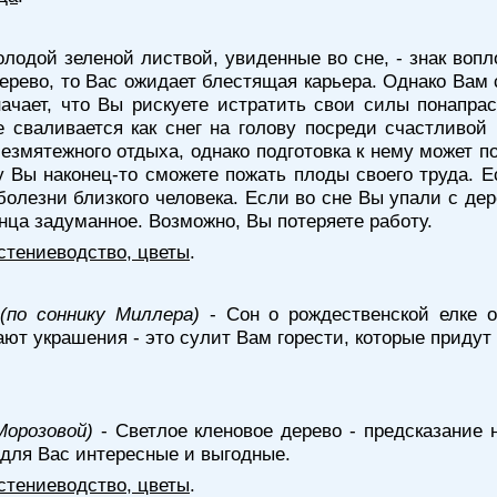
олодой зеленой листвой, увиденные во сне, - знак во
дерево, то Вас ожидает блестящая карьера. Однако Вам
ачает, что Вы рискуете истратить свои силы понапрас
е сваливается как снег на голову посреди счастливо
безмятежного отдыха, однако подготовка к нему может п
у Вы наконец-то сможете пожать плоды своего труда. 
болезни близкого человека. Если во сне Вы упали с дер
нца задуманное. Возможно, Вы потеряете работу.
стениеводство, цветы
.
(по соннику Миллера)
- Сон о рождественской елке 
ают украшения - это сулит Вам горести, которые придут
Морозовой)
- Светлое кленовое дерево - предсказание
 для Вас интересные и выгодные.
стениеводство, цветы
.