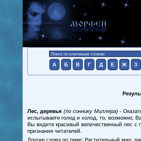
А
Б
В
Г
Д
Е
Ж
З
Резуль
Лес, деревья
(по соннику Миллера)
- Оказат
испытываете голод и холод, то, возможно, В
Вы видите красивый величественный лес с г
признание читателей.
Другие слова по теме:
Растительный мир, ра