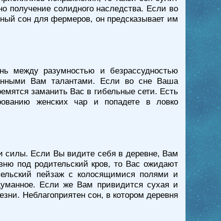
но получение солидного наследства. Если во
бный сон для фермеров, он предсказывает им
ань между разумностью и безрассудностью
данными Вам талантами. Если во сне Ваша
ремятся заманить Вас в гибельные сети. Есть
рованию женских чар и попадете в ловко
и силы. Если Вы видите себя в деревне, Вам
евню под родительский кров, то Вас ожидают
 сельский пейзаж с колосящимися полями и
думанное. Если же Вам привидится сухая и
езни. Неблагоприятен сон, в котором деревня