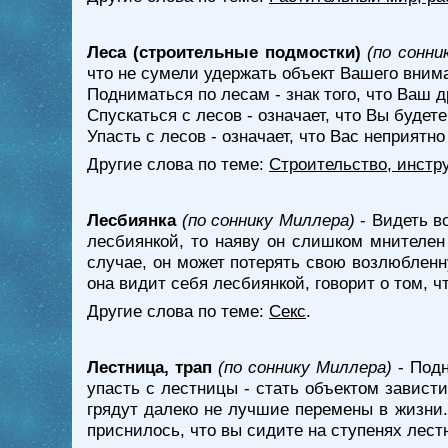
Леса (строительные подмостки)
(по сонни
что не сумели удержать объект Вашего вним
Подниматься по лесам - знак того, что Ваш д
Спускаться с лесов - означает, что Вы будет
Упасть с лесов - означает, что Вас неприятн
Другие слова по теме:
Строительство, инстр
Лесбиянка
(по соннику Миллера)
- Видеть в
лесбиянкой, то наяву он слишком мнителен 
случае, он может потерять свою возлюбленн
она видит себя лесбиянкой, говорит о том, ч
Другие слова по теме:
Секс
.
Лестница, трап
(по соннику Миллера)
- Подн
упасть с лестницы - стать объектом завист
грядут далеко не лучшие перемены в жизни.
приснилось, что вы сидите на ступенях лестн