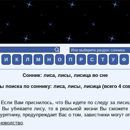
И
К
Л
М
Н
О
П
Р
С
Т
У
Ф
Сонник: лиса, лисы, лисица во сне
ы поиска по соннику: лиса, лисы, лисица (всего 4 со
 Если Вам приснилось, что Вы идете по следу за лиси
 Вы убиваете лису, то в реальной жизни Вы сможете
урятнику, предупреждает Вас о том, завистники могут о
новодство
.