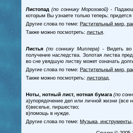
Листопад
(по соннику Морозовой)
- Падающи
которым Вы узнаете только теперь; придется
Другие слова по теме:
Растительный мир, ра
Также можно посмотреть:
листья
.
Листья
(по соннику Миллера)
- Видеть во 
получение наследства. Золотая листва пре
во сне увядшую листву может означать долг
Другие слова по теме:
Растительный мир, ра
Также можно посмотреть:
листопад
.
Ноты, нотный лист, нотная бумага
(по сон
а)упорядочение дел или личной жизни (все 
б)веселье, пиршество;
в)помощь в нужде.
Другие слова по теме:
Музыка, инструменты,
Сонник
© 2005-