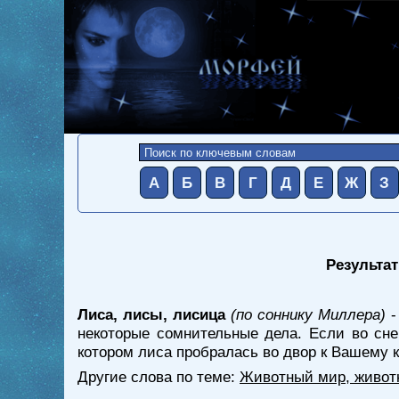
А
Б
В
Г
Д
Е
Ж
З
Результат
Лиса, лисы, лисица
(по соннику Миллера)
-
некоторые сомнительные дела. Если во сне
котором лиса пробралась во двор к Вашему к
Другие слова по теме:
Животный мир, живот