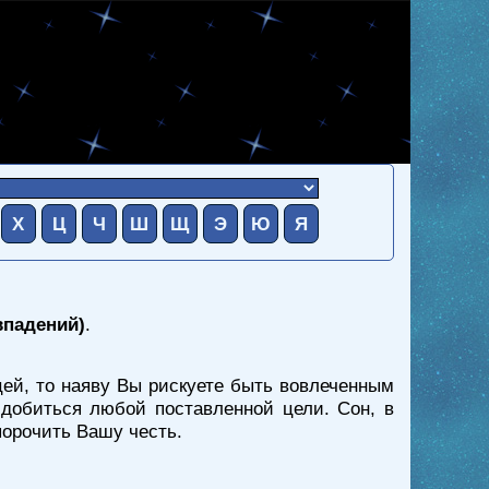
Х
Ц
Ч
Ш
Щ
Э
Ю
Я
впадений)
.
цей, то наяву Вы рискуете быть вовлеченным
 добиться любой поставленной цели. Сон, в
порочить Вашу честь.