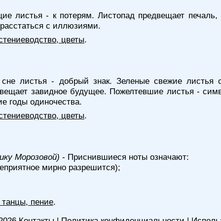
е листья - к потерям. Листопад предвещает печаль,
 расстаться с иллюзиями.
стениеводство, цветы
.
сне листья - добрый знак. Зеленые свежие листья 
двещает завидное будущее. Пожелтевшие листья - си
ие годы одиночества.
стениеводство, цветы
.
нику Морозовой)
- Приснившиеся ноты означают:
неприятное мирно разрешится);
 танцы, пение
.
2026
Контакты
|
Политика конфиденциальности
|
Исполь