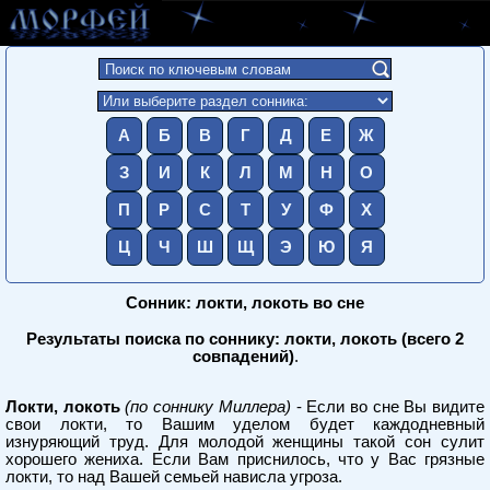
А
Б
В
Г
Д
Е
Ж
З
И
К
Л
М
Н
О
П
Р
С
Т
У
Ф
Х
Ц
Ч
Ш
Щ
Э
Ю
Я
Сонник: локти, локоть во сне
Результаты поиска по соннику: локти, локоть (всего 2
совпадений)
.
Локти, локоть
(по соннику Миллера)
- Если во сне Вы видите
свои локти, то Вашим уделом будет каждодневный
изнуряющий труд. Для молодой женщины такой сон сулит
хорошего жениха. Если Вам приснилось, что у Вас грязные
локти, то над Вашей семьей нависла угроза.