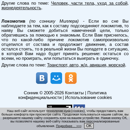
Другие слова по теме:
Человек, части тела, уход за собой,
жизнедеятельность
.
Локомотив
(по соннику Миллера)
- Если во сне Вы
наблюдаете за тем, как к составу подсоединяют локомотив, то
наяву Вы сможете добиться намеченной цели, только
обратившись за помощью к знакомым. Если Вам приснилось,
что по какой-либо причине локомотив самопроизвольно
отцепился от состава и продолжает движение, а состав
остался стоять, то в реальной жизни Вы попадете в ситуацию,
в которой Вам надо будет принять решение: остаться со
всеми, но проиграть, или попытаться выиграть в одиночку.
Другие слова по теме:
Транспорт, авто, ж/д, авиация, морской
.
Сонник
© 2005-2026
Контакты
|
Политика
конфиденциальности
|
Использование cookies
Наш веб-сайт использует технологию куки (cookies), чтобы предоставить вам
больше комфорта при просмотре сайта. Продолжая пользоваться нашим сайтом, вы
разрешаете нашему сайту сохранять куки на вашем устройстве. Нажав кнопку ОК,
вы позволяете нашему веб-сайту показывать вам персонализированные
OK
объявления.
Подробнее… >>>