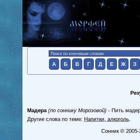
А
Б
В
Г
Д
Е
Ж
З
Рез
Мадера
(по соннику Морозовой)
- Пить мадер
Другие слова по теме:
Напитки, алкоголь
.
Сонник
© 2005-