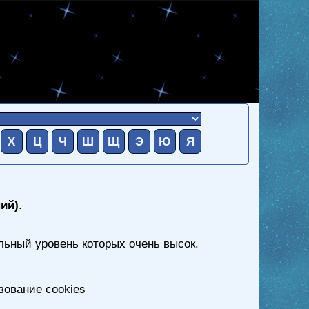
Х
Ц
Ч
Ш
Щ
Э
Ю
Я
ий)
.
льный уровень которых очень высок.
зование cookies