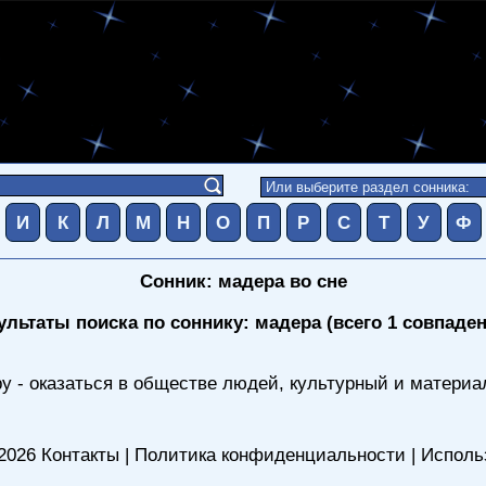
И
К
Л
М
Н
О
П
Р
С
Т
У
Ф
Сонник: мадера во сне
ультаты поиска по соннику: мадера (всего 1 совпаден
у - оказаться в обществе людей, культурный и материа
2026
Контакты
|
Политика конфиденциальности
|
Исполь