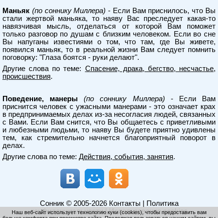
Маньяк
(по соннику Миллера)
- Если Вам приснилось, что Вы
стали жертвой маньяка, то наяву Вас преследует какая-то
навязчивая мысль, отделаться от которой Вам поможет
только разговор по душам с близким человеком. Если во сне
Вы напуганы известиями о том, что там, где Вы живете,
появился маньяк, то в реальной жизни Вам следует помнить
поговорку: "Глаза боятся - руки делают".
Другие слова по теме:
Спасение, драка, бегство, несчастье,
происшествия
.
Поведение, манеры
(по соннику Миллера)
- Если Вам
приснится человек с ужасными манерами - это означает крах
в предпринимаемых делах из-за несогласия людей, связанных
с Вами. Если Вам снится, что Вы общаетесь с приветливыми
и любезными людьми, то наяву Вы будете приятно удивлены
тем, как стремительно начнется благоприятный поворот в
делах.
Другие слова по теме:
Действия, события, занятия
.
Сонник
© 2005-2026
Контакты
|
Политика
конфиденциальности
|
Использование cookies
Наш веб-сайт использует технологию куки (cookies), чтобы предоставить вам