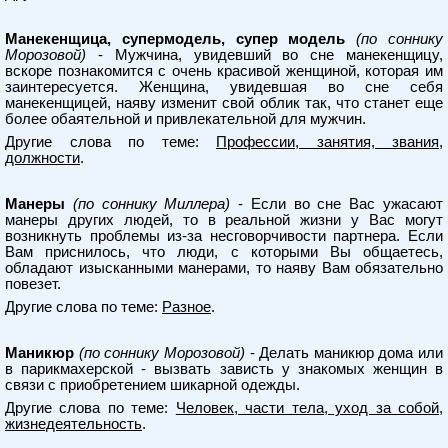
Манекенщица, супермодель, супер модель
(по соннику
Морозовой)
- Мужчина, увидевший во сне манекенщицу,
вскоре познакомится с очень красивой женщиной, которая им
заинтересуется. Женщина, увидевшая во сне себя
манекенщицей, наяву изменит свой облик так, что станет еще
более обаятельной и привлекательной для мужчин.
Другие слова по теме:
Профессии, занятия, звания,
должности
.
Манеры
(по соннику Миллера)
- Если во сне Вас ужасают
манеры других людей, то в реальной жизни у Вас могут
возникнуть проблемы из-за несговорчивости партнера. Если
Вам приснилось, что люди, с которыми Вы общаетесь,
обладают изысканными манерами, то наяву Вам обязательно
повезет.
Другие слова по теме:
Разное
.
Маникюр
(по соннику Морозовой)
- Делать маникюр дома или
в парикмахерской - вызвать зависть у знакомых женщин в
связи с приобретением шикарной одежды.
Другие слова по теме:
Человек, части тела, уход за собой,
жизнедеятельность
.