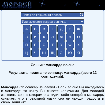
А
Б
В
Г
Д
Е
Ж
З
И
К
Л
М
Н
О
П
Р
С
Т
У
Ф
Х
Ц
Ч
Ш
Щ
Э
Ю
Я
Сонник: мансарда во сне
Результаты поиска по соннику: мансарда (всего 12
совпадений)
.
Мансарда
(по соннику Миллера)
- Если во сне Вы находитесь
в мансарде, то наяву Вы живете иллюзиями. Для молодой
женщины сон, в котором она видит себя спящей в мансарде,
означает, что в реальной жизни она не находит радости в
своих занятиях.