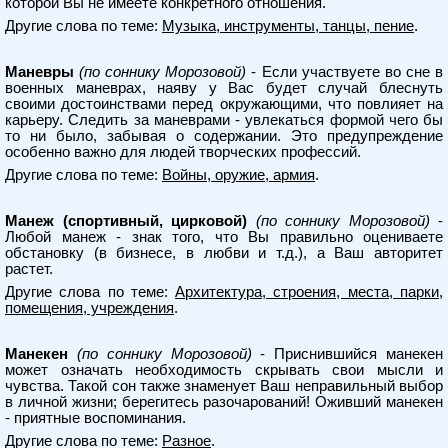
которой Вы не имеете конкретного отношения.
Другие слова по теме:
Музыка, инструменты, танцы, пение
.
Маневры
(по соннику Морозовой)
- Если участвуете во сне в
военных маневрах, наяву у Вас будет случай блеснуть
своими достоинствами перед окружающими, что повлияет на
карьеру. Следить за маневрами - увлекаться формой чего бы
то ни было, забывая о содержании. Это предупреждение
особенно важно для людей творческих профессий.
Другие слова по теме:
Войны, оружие, армия
.
Манеж (спортивный, цирковой)
(по соннику Морозовой)
-
Любой манеж - знак того, что Вы правильно оцениваете
обстановку (в бизнесе, в любви и т.д.), а Ваш авторитет
растет.
Другие слова по теме:
Архитектура, строения, места, парки,
помещения, учреждения
.
Манекен
(по соннику Морозовой)
- Приснившийся манекен
может означать необходимость скрывать свои мысли и
чувства. Такой сон также знаменует Ваш неправильный выбор
в личной жизни; берегитесь разочарований! Оживший манекен
- приятные воспоминания.
Другие слова по теме:
Разное
.