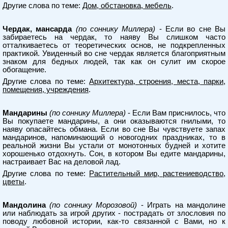
Другие слова по теме:
Дом, обстановка, мебель
.
Чердак, мансарда
(по соннику Миллера)
- Если во сне Вы
забираетесь на чердак, то наяву Вы слишком часто
отталкиваетесь от теоретических основ, не подкрепленных
практикой. Увиденный во сне чердак является благоприятным
знаком для бедных людей, так как он сулит им скорое
обогащение.
Другие слова по теме:
Архитектура, строения, места, парки,
помещения, учреждения
.
Мандарины
(по соннику Миллера)
- Если Вам приснилось, что
Вы покупаете мандарины, а они оказываются гнилыми, то
наяву опасайтесь обмана. Если во сне Вы чувствуете запах
мандаринов, напоминающий о новогодних праздниках, то в
реальной жизни Вы устали от монотонных будней и хотите
хорошенько отдохнуть. Сон, в котором Вы едите мандарины,
настраивает Вас на деловой лад.
Другие слова по теме:
Растительный мир, растениеводство,
цветы
.
Мандолина
(по соннику Морозовой)
- Играть на мандолине
или наблюдать за игрой других - пострадать от злословия по
поводу любовной истории, как-то связанной с Вами, но к