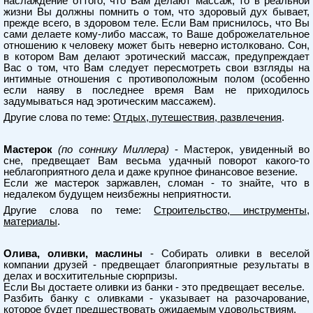
наслаждение оттого, что Вам делают массаж, то в реальной
жизни Вы должны помнить о том, что здоровый дух бывает,
прежде всего, в здоровом теле. Если Вам приснилось, что Вы
сами делаете кому-либо массаж, то Ваше доброжелательное
отношению к человеку может быть неверно истолковано. Сон,
в котором Вам делают эротический массаж, предупреждает
Вас о том, что Вам следует пересмотреть свои взгляды на
интимные отношения с противоположным полом (особенно
если наяву в последнее время Вам не приходилось
задумываться над эротическим массажем).
Другие слова по теме:
Отдых, путешествия, развлечения
.
Мастерок
(по соннику Миллера)
- Мастерок, увиденный во
сне, предвещает Вам весьма удачный поворот какого-то
неблагоприятного дела и даже крупное финансовое везение.
Если же мастерок заржавлен, сломан - то знайте, что в
недалеком будущем неизбежны неприятности.
Другие слова по теме:
Строительство, инструменты,
материалы
.
Олива, оливки, маслины
- Собирать оливки в веселой
компании друзей - предвещает благоприятные результаты в
делах и восхитительные сюрпризы.
Если Вы достаете оливки из банки - это предвещает веселье.
Разбить банку с оливками - указывает на разочарование,
которое будет предшествовать ожидаемым удовольствиям.