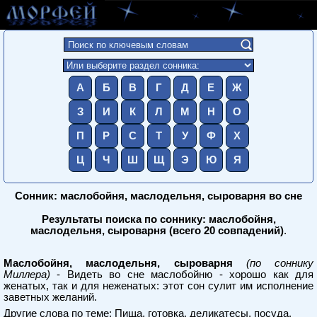
А
Б
В
Г
Д
Е
Ж
З
И
К
Л
М
Н
О
П
Р
С
Т
У
Ф
Х
Ц
Ч
Ш
Щ
Э
Ю
Я
Сонник: маслобойня, маслодельня, сыроварня во сне
Результаты поиска по соннику: маслобойня,
маслодельня, сыроварня (всего 20 совпадений)
.
Маслобойня, маслодельня, сыроварня
(по соннику
Миллера)
- Видеть во сне маслобойню - хорошо как для
женатых, так и для неженатых: этот сон сулит им исполнение
заветных желаний.
Другие слова по теме:
Пища, готовка, деликатесы, посуда
.