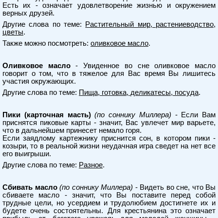
Есть их - означает удовлетворение жизнью и окружением
верных друзей.
Другие слова по теме:
Растительный мир, растениеводство,
цветы
.
Также можно посмотреть:
оливковое масло
.
Оливковое масло
- Увиденное во сне оливковое масло
говорит о том, что в тяжелое для Вас время Вы лишитесь
участия окружающих.
Другие слова по теме:
Пища, готовка, деликатесы, посуда
.
Пики (карточная масть)
(по соннику Миллера)
- Если Вам
приснятся пиковые карты - значит, Вас увлечет мир варьете,
что в дальнейшем принесет немало горя.
Если заядлому картежнику приснится сон, в котором пики -
козыри, то в реальной жизни неудачная игра сведет на нет все
его выигрыши.
Другие слова по теме:
Разное
.
Сбивать масло
(по соннику Миллера)
- Видеть во сне, что Вы
сбиваете масло - значит, что Вы поставите перед собой
трудные цели, но усердием и трудолюбием достигнете их и
будете очень состоятельны. Для крестьянина это означает