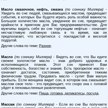
Масло смазочное, нефть, смазка
(по соннику Миллера)
-
Увидеть во сне людей, смазывающихся маслом, предвещает
события, в которых Вы будете играть роль особой важности.
Большое количество масла, увиденное во сне, предвещает
крайности в приятном для Вас предпринимательстве. Для
мужчины видеть себя во сне торгующим нефтью - означает
несчастливую любовную связь в то время, как он
предполагает, что встретился с покладистой и веселой
подругой.
Другие слова по теме:
Разное
.
Масло
(по соннику Миллера)
- Видеть во сне, что Вы едите
свежее золотистое масло - знак доброго здоровья и
исполняющихся планов. Этот сон принесет Вам
собственность, богатство и знания. Есть прогорклое масло -
означает достаток, состояние, приобретенное тяжким
физическим трудом. Продавать масло - сулит Вам малую
прибыль. Если женщина видит сон, в котором она смазывает
маслом свое тело - это предвещает, что скоро она с головой
уйдет в легкомысленные развлечения.
Другие слова по теме:
Пища, готовка, деликатесы, посуда
.
Массаж
(по соннику Миллера)
- Если во сне Вы получаете