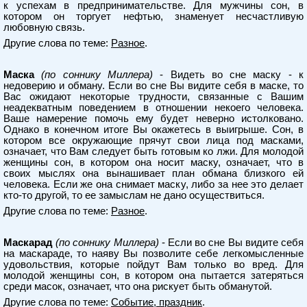
к успехам в предпринимательстве. Для мужчины сон, в
котором он торгует нефтью, знаменует несчастливую
любовную связь.
Другие слова по теме:
Разное
.
Маска
(по соннику Миллера)
- Видеть во сне маску - к
недоверию и обману. Если во сне Вы видите себя в маске, то
Вас ожидают некоторые трудности, связанные с Вашим
неадекватным поведением в отношении некоего человека.
Ваше намерение помочь ему будет неверно истолковано.
Однако в конечном итоге Вы окажетесь в выигрыше. Сон, в
котором все окружающие прячут свои лица под масками,
означает, что Вам следует быть готовым ко лжи. Для молодой
женщины сон, в котором она носит маску, означает, что в
своих мыслях она вынашивает план обмана близкого ей
человека. Если же она снимает маску, либо за нее это делает
кто-то другой, то ее замыслам не дано осуществиться.
Другие слова по теме:
Разное
.
Маскарад
(по соннику Миллера)
- Если во сне Вы видите себя
на маскараде, то наяву Вы позволите себе легкомысленные
удовольствия, которые пойдут Вам только во вред. Для
молодой женщины сон, в котором она пытается затеряться
среди масок, означает, что она рискует быть обманутой.
Другие слова по теме:
Событие, праздник
.