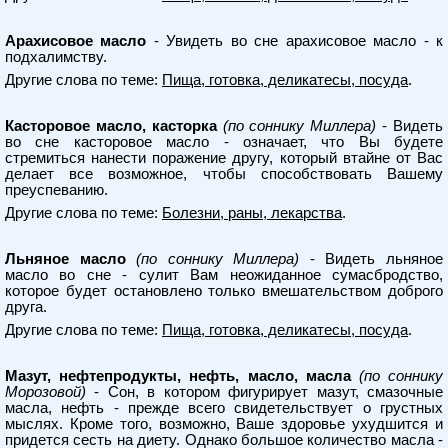
Арахисовое масло
- Увидеть во сне арахисовое масло - к
подхалимству.
Другие слова по теме:
Пища, готовка, деликатесы, посуда
.
Касторовое масло, касторка
(по соннику Миллера)
- Видеть
во сне касторовое масло - означает, что Вы будете
стремиться нанести поражение другу, который втайне от Вас
делает все возможное, чтобы способствовать Вашему
преуспеванию.
Другие слова по теме:
Болезни, раны, лекарства
.
Льняное масло
(по соннику Миллера)
- Видеть льняное
масло во сне - сулит Вам неожиданное сумасбродство,
которое будет остановлено только вмешательством доброго
друга.
Другие слова по теме:
Пища, готовка, деликатесы, посуда
.
Мазут, нефтепродукты, нефть, масло, масла
(по соннику
Морозовой)
- Сон, в котором фигурирует мазут, смазочные
масла, нефть - прежде всего свидетельствует о грустных
мыслях. Кроме того, возможно, Ваше здоровье ухудшится и
придется сесть на диету. Однако большое количество масла -