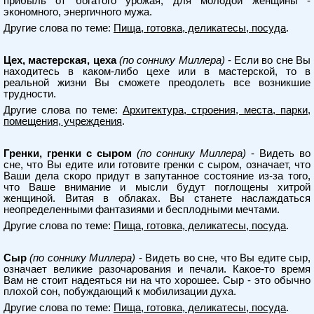
прибыль от богатого урожая; для молодой женщины -
экономного, энергичного мужа.
Другие слова по теме:
Пища, готовка, деликатесы, посуда
.
Цех, мастерская, цеха
(по соннику Миллера)
- Если во сне Вы
находитесь в каком-либо цехе или в мастерской, то в
реальной жизни Вы сможете преодолеть все возникшие
трудности.
Другие слова по теме:
Архитектура, строения, места, парки,
помещения, учреждения
.
Гренки, гренки с сыром
(по соннику Миллера)
- Видеть во
сне, что Вы едите или готовите гренки с сыром, означает, что
Ваши дела скоро придут в запутанное состояние из-за того,
что Ваше внимание и мысли будут поглощены хитрой
женщиной. Витая в облаках. Вы станете наслаждаться
неопределенными фантазиями и бесплодными мечтами.
Другие слова по теме:
Пища, готовка, деликатесы, посуда
.
Сыр
(по соннику Миллера)
- Видеть во сне, что Вы едите сыр,
означает великие разочарования и печали. Какое-то время
Вам не стоит надеяться ни на что хорошее. Сыр - это обычно
плохой сон, побуждающий к мобилизации духа.
Другие слова по теме:
Пища, готовка, деликатесы, посуда
.