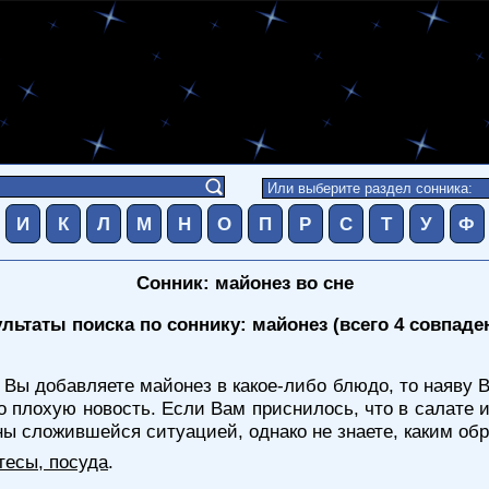
И
К
Л
М
Н
О
П
Р
С
Т
У
Ф
Сонник: майонез во сне
льтаты поиска по соннику: майонез (всего 4 совпаде
 Вы добавляете майонез в какое-либо блюдо, то наяву
 плохую новость. Если Вам приснилось, что в салате 
ны сложившейся ситуацией, однако не знаете, каким обр
тесы, посуда
.