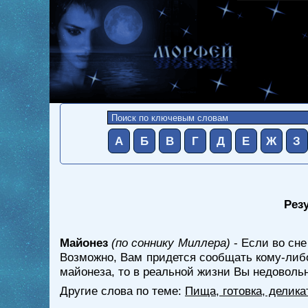
А
Б
В
Г
Д
Е
Ж
З
Резу
Майонез
(по соннику Миллера)
- Если во сне
Возможно, Вам придется сообщать кому-либо
майонеза, то в реальной жизни Вы недоволь
Другие слова по теме:
Пища, готовка, делика