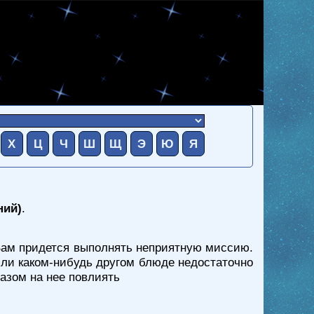
Х
Ц
Ч
Ш
Щ
Э
Ю
Я
ний)
.
 Вам придется выполнять неприятную миссию.
или каком-нибудь другом блюде недостаточно
азом на нее повлиять