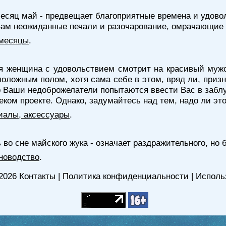
месяц май - предвещает благоприятные времена и удов
Вам неожиданные печали и разочарование, омрачающие 
 месяцы
.
 женщина с удовольствием смотрит на красивый мужск
ложным полом, хотя сама себе в этом, вряд ли, признае
 Ваши недоброжелатели попытаются ввести Вас в заблуж
еком проекте. Однако, задумайтесь над тем, надо ли эт
иалы, аксессуары
.
 во сне майского жука - означает раздражительного, но 
новодство
.
2026
Контакты
|
Политика конфиденциальности
|
Исполь