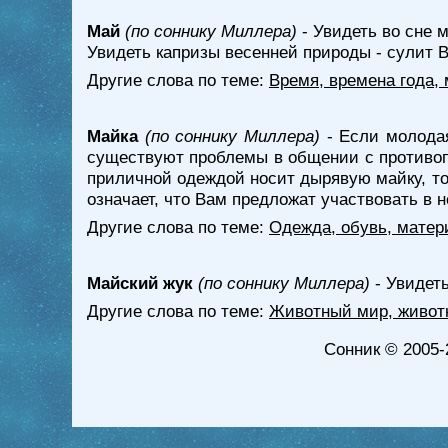
Май
(по соннику Миллера)
- Увидеть во сне 
Увидеть капризы весенней природы - сулит 
Другие слова по теме:
Время, времена года,
Майка
(по соннику Миллера)
- Если молодая
существуют проблемы в общении с противопо
приличной одеждой носит дырявую майку, то
означает, что Вам предложат участвовать в н
Другие слова по теме:
Одежда, обувь, матер
Майский жук
(по соннику Миллера)
- Увидеть
Другие слова по теме:
Животный мир, живот
Сонник
© 2005-