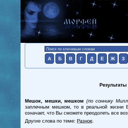
А
Б
В
Г
Д
Е
Ж
З
Результаты 
Мешок, мешки, мешком
(по соннику Милл
заплечным мешком, то в реальной жизни 
означает, что Вы сможете преодолеть все во
Другие слова по теме:
Разное
.