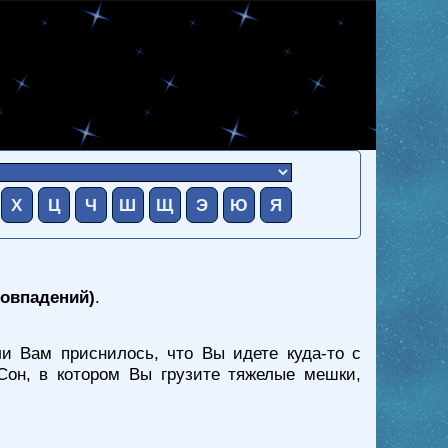
Х
Ц
Ч
Ш
Щ
Э
Ю
Я
совпадений)
.
и Вам приснилось, что Вы идете куда-то с
он, в котором Вы грузите тяжелые мешки,