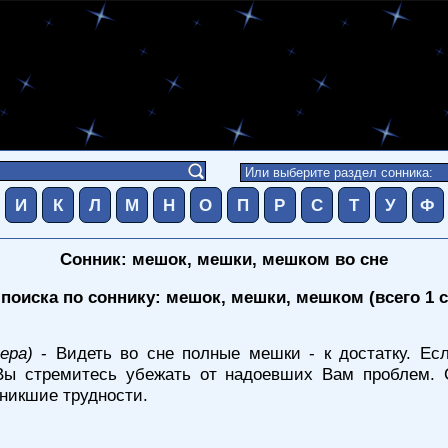
И
К
Л
М
Н
О
П
Р
С
Т
У
Ф
Сонник: мешок, мешки, мешком во сне
поиска по соннику: мешок, мешки, мешком (всего 1 
ера)
- Видеть во сне полные мешки - к достатку. Есл
Вы стремитесь убежать от надоевших Вам проблем. С
зникшие трудности.