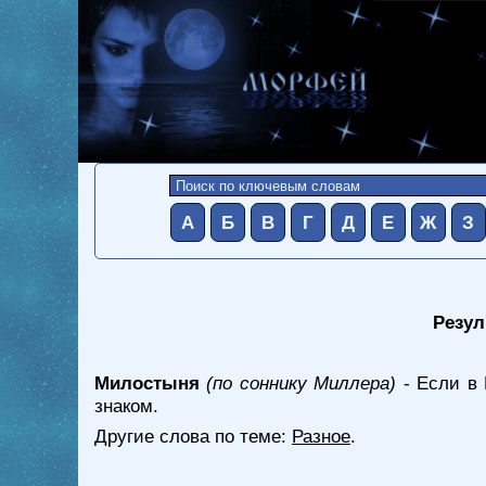
А
Б
В
Г
Д
Е
Ж
З
Резул
Милостыня
(по соннику Миллера)
- Если в 
знаком.
Другие слова по теме:
Разное
.