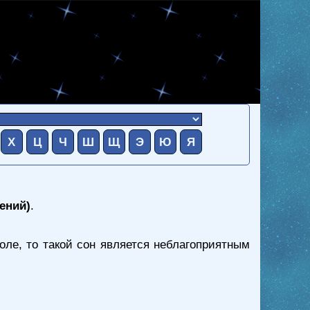
Х
Ц
Ч
Ш
Щ
Э
Ю
Я
ений)
.
ле, то такой сон является неблагоприятным