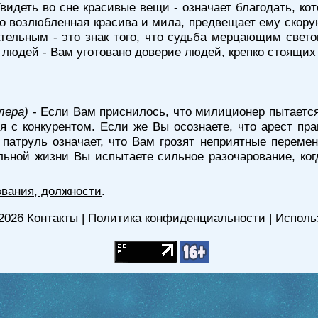
видеть во сне красивые вещи - означает благодать, ко
го возлюбленная красива и мила, предвещает ему скору
тельным - это знак того, что судьба мерцающим свето
 людей - Вам уготовано доверие людей, крепко стоящих 
лера)
- Если Вам приснилось, что милиционер пытается 
 с конкурентом. Если же Вы осознаете, что арест пр
патруль означает, что Вам грозят неприятные переме
альной жизни Вы испытаете сильное разочарование, ког
звания, должности
.
2026
Контакты
|
Политика конфиденциальности
|
Исполь