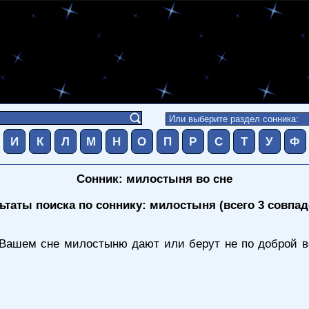
И
К
Л
М
Н
О
П
Р
С
Т
У
Ф
Сонник: милостыня во сне
ьтаты поиска по соннику: милостыня (всего 3 совпад
Вашем сне милостыню дают или берут не по доброй во