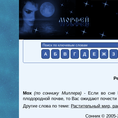
А
Б
В
Г
Д
Е
Ж
З
Р
Мох
(по соннику Миллера)
- Если во сне 
плодородной почве, то Вас ожидают почести 
Другие слова по теме:
Растительный мир, ра
Сонник
© 2005-