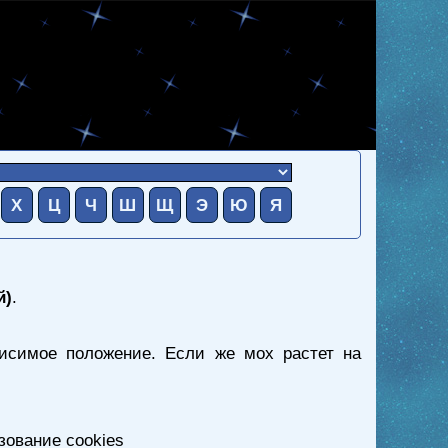
Х
Ц
Ч
Ш
Щ
Э
Ю
Я
й)
.
исимое положение. Если же мох растет на
зование cookies