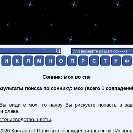
И
К
Л
М
Н
О
П
Р
С
Т
У
Ф
Сонник: мох во сне
езультаты поиска по соннику: мох (всего 1 совпадени
Вы видите мох, то наяву Вы рискуете попасть в зав
и слава.
стениеводство, цветы
.
2026
Контакты
|
Политика конфиденциальности
|
Исполь