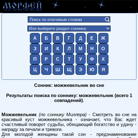
А
Б
В
Г
Д
Е
Ж
З
И
К
Л
М
Н
О
П
Р
С
Т
У
Ф
Х
Ц
Ч
Ш
Щ
Э
Ю
Я
Сонник: можжевельник во сне
Результаты поиска по соннику: можжевельник (всего 1
совпадений)
.
Можжевельник
(по соннику Миллера)
- Смотреть во сне на
красивый куст можжевельника - означает, что Вас ждет
счастливый поворот судьбы, обещающий богатство и удачу -
награду за печали и тревоги.
Для молодой женщины такой сон - предзнаменование