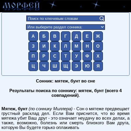
А
Б
В
Г
Д
Е
Ж
З
И
К
Л
М
Н
О
П
Р
С
Т
У
Ф
Х
Ц
Ч
Ш
Щ
Э
Ю
Я
Сонник: мятеж, бунт во сне
Результаты поиска по соннику: мятеж, бунт (всего 4
совпадений)
.
Мятеж, бунт
(по соннику Миллера)
- Сон о мятеже предвещает
грустный расклад дел. Если Вам приснится, что во время
мятежа убит Ваш друг - это означает неудачу во всех делах, а
также, возможно, болезнь или смерть близкого Вам друга,
которую Вы будете горько оплакивать