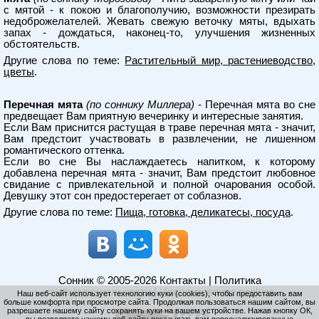
с мятой - к покою и благополучию, возможности презирать
недоброжелателей. Жевать свежую веточку мяты, вдыхать
запах - дождаться, наконец-то, улучшения жизненных
обстоятельств.
Другие слова по теме:
Растительный мир, растениеводство,
цветы
.
Перечная мята
(по соннику Миллера)
- Перечная мята во сне
предвещает Вам приятную вечеринку и интересные занятия.
Если Вам приснится растущая в траве перечная мята - значит,
Вам предстоит участвовать в развлечении, не лишенном
романтического оттенка.
Если во сне Вы наслаждаетесь напитком, к которому
добавлена перечная мята - значит, Вам предстоит любовное
свидание с привлекательной и полной очарования особой.
Девушку этот сон предостерегает от соблазнов.
Другие слова по теме:
Пища, готовка, деликатесы, посуда
.
Сонник
© 2005-2026
Контакты
|
Политика
конфиденциальности
|
Использование cookies
Наш веб-сайт использует технологию куки (cookies), чтобы предоставить вам
больше комфорта при просмотре сайта. Продолжая пользоваться нашим сайтом, вы
разрешаете нашему сайту сохранять куки на вашем устройстве. Нажав кнопку ОК,