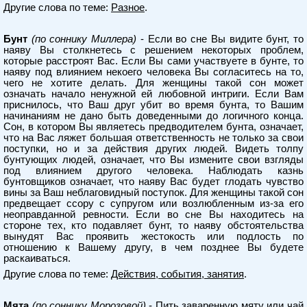
Другие слова по теме:
Разное
.
Бунт
(по соннику Миллера)
- Если во сне Вы видите бунт, то
наяву Вы столкнетесь с решением некоторых проблем,
которые расстроят Вас. Если Вы сами участвуете в бунте, то
наяву под влиянием некоего человека Вы согласитесь на то,
чего не хотите делать. Для женщины такой сон может
означать начало ненужной ей любовной интриги. Если Вам
приснилось, что Ваш друг убит во время бунта, то Вашим
начинаниям не дано быть доведенными до логичного конца.
Сон, в котором Вы являетесь предводителем бунта, означает,
что на Вас ляжет большая ответственность не только за свои
поступки, но и за действия других людей. Видеть толпу
бунтующих людей, означает, что Вы измените свои взгляды
под влиянием другого человека. Наблюдать казнь
бунтовщиков означает, что наяву Вас будет глодать чувство
вины за Ваш неблаговидный поступок. Для женщины такой сон
предвещает ссору с супругом или возлюбленным из-за его
неоправданной ревности. Если во сне Вы находитесь на
стороне тех, кто подавляет бунт, то наяву обстоятельства
вынудят Вас проявить жестокость или подлость по
отношению к Вашему другу, в чем позднее Вы будете
раскаиваться.
Другие слова по теме:
Действия, события, занятия
.
Мята
(по соннику Морозовой)
- Пить заваренную мяту или чай