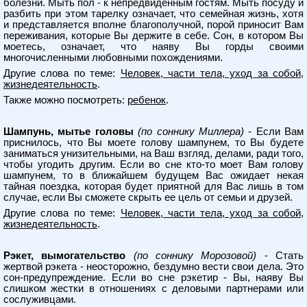
болезни. Мыть пол - к непредвиденным гостям. Мыть посуду и
разбить при этом тарелку означает, что семейная жизнь, хотя
и представляется вполне благополучной, порой приносит Вам
переживания, которые Вы держите в себе. Сон, в котором Вы
моетесь, означает, что наяву Вы горды своими
многочисленными любовными похождениями.
Другие слова по теме:
Человек, части тела, уход за собой,
жизнедеятельность
.
Также можно посмотреть:
ребенок
.
Шампунь, мытье головы
(по соннику Миллера)
- Если Вам
приснилось, что Вы моете голову шампунем, то Вы будете
заниматься унизительными, на Ваш взгляд, делами, ради того,
чтобы угодить другим. Если во сне кто-то моет Вам голову
шампунем, то в ближайшем будущем Вас ожидает некая
тайная поездка, которая будет приятной для Вас лишь в том
случае, если Вы сможете скрыть ее цель от семьи и друзей.
Другие слова по теме:
Человек, части тела, уход за собой,
жизнедеятельность
.
Рэкет, вымогательство
(по соннику Морозовой)
- Стать
жертвой рэкета - неосторожно, бездумно вести свои дела. Это
сон-предупреждение. Если во сне рэкетир - Вы, наяву Вы
слишком жестки в отношениях с деловыми партнерами или
сослуживцами.