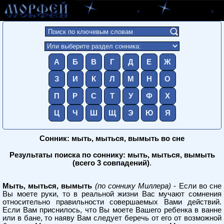
А
Б
В
Г
Д
Е
Ж
З
И
К
Л
М
Н
О
П
Р
С
Т
У
Ф
Х
Ц
Ч
Ш
Щ
Э
Ю
Я
Сонник: мыть, мыться, вымыть во сне
Результаты поиска по соннику: мыть, мыться, вымыть
(всего 3 совпадений)
.
Мыть, мыться, вымыть
(по соннику Миллера)
- Если во сне
Вы моете руки, то в реальной жизни Вас мучают сомнения
относительно правильности совершаемых Вами действий.
Если Вам приснилось, что Вы моете Вашего ребенка в ванне
или в бане, то наяву Вам следует беречь от его от возможной