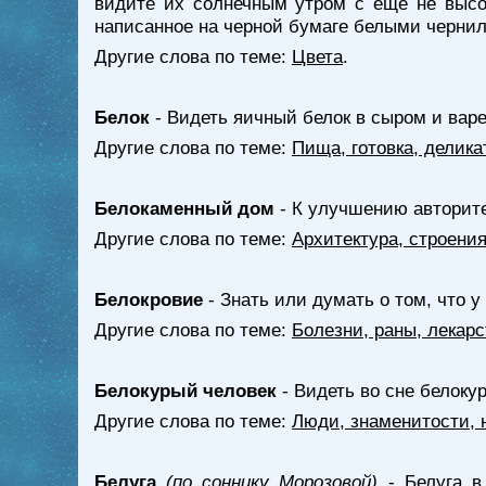
видите их солнечным утром с еще не высо
написанное на черной бумаге белыми чернила
Другие слова по теме:
Цвета
.
Белок
- Видеть яичный белок в сыром и варе
Другие слова по теме:
Пища, готовка, делика
Белокаменный дом
- К улучшению авторите
Другие слова по теме:
Архитектура, строени
Белокровие
- Знать или думать о том, что у
Другие слова по теме:
Болезни, раны, лекарс
Белокурый человек
- Видеть во сне белокур
Другие слова по теме:
Люди, знаменитости, 
Белуга
(по соннику Морозовой)
- Белуга в