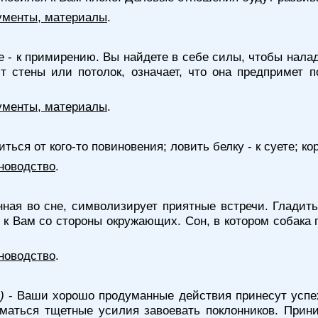
ументы, материалы
.
е - к примирению. Вы найдете в себе силы, чтобы нала
 стены или потолок, означает, что она предпримет 
ументы, материалы
.
биться от кого-то повиновения; ловить белку - к суете; ко
новодство
.
нная во сне, символизирует приятные встречи. Гладит
к Вам со стороны окружающих. Сон, в котором собака 
новодство
.
)
- Ваши хорошо продуманные действия принесут успех
маться тщетные усилия завоевать поклонников. Прин