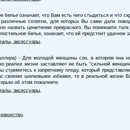
е белье означает, что Вам есть чего стыдиться и что с
т различные сплетни, для которых Вы сами дали пово
но назвать ценителем прекрасного. Вы понимаете толк
постельное белье, означает, что ей предстоит удачное 
иалы, аксессуары
.
иллера)
- Для молодой женщины сон, в котором она но
ко реалии жизни заставляют ее быть "сильной женщино
 Вы стремитесь к запретному плоду, который представл
ас своими шелковыми юбками, то в реальной жизни В
горько об этом пожалеете.
иалы, аксессуары
.
новодство
.