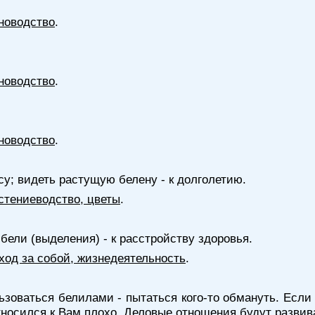
новодство
.
новодство
.
новодство
.
осу; видеть растущую белену - к долголетию.
стениеводство, цветы
.
бели (выделения) - к расстройству здоровья.
уход за собой, жизнедеятельность
.
ьзоваться белилами - пытаться кого-то обмануть. Если
тносился к Вам плохо. Деловые отношения будут развив