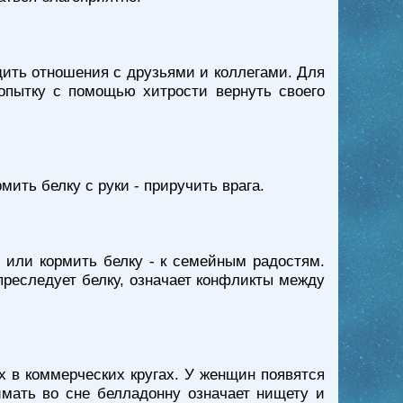
дить отношения с друзьями и коллегами. Для
попытку с помощью хитрости вернуть своего
рмить белку с руки - приручить врага.
ь или кормить белку - к семейным радостям.
преследует белку, означает конфликты между
 в коммерческих кругах. У женщин появятся
имать во сне белладонну означает нищету и