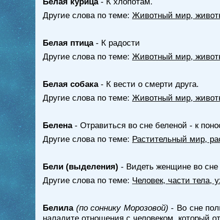
Белая курица
- К хлопотам.
Другие слова по теме:
Животный мир, живот
Белая птица
- К радости
Другие слова по теме:
Животный мир, живот
Белая собака
- К вести о смерти друга.
Другие слова по теме:
Животный мир, живот
Белена
- Отравиться во сне беленой - к пон
Другие слова по теме:
Растительный мир, ра
Бели (выделения)
- Видеть женщине во сне 
Другие слова по теме:
Человек, части тела, 
Белила
(по соннику Морозовой)
- Во сне пол
наладите отношения с человеком, который о