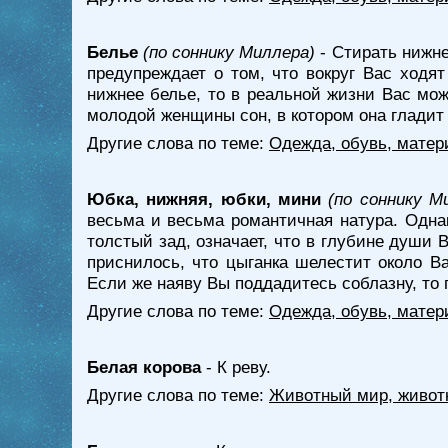
Белье
(по соннику Миллера)
- Стирать нижне
предупреждает о том, что вокруг Вас ходя
нижнее белье, то в реальной жизни Вас мож
молодой женщины сон, в котором она гладит 
Другие слова по теме:
Одежда, обувь, матер
Юбка, нижняя, юбки, мини
(по соннику М
весьма и весьма романтичная натура. Одна
толстый зад, означает, что в глубине души
приснилось, что цыганка шелестит около В
Если же наяву Вы поддадитесь соблазну, то 
Другие слова по теме:
Одежда, обувь, матер
Белая корова
- К реву.
Другие слова по теме:
Животный мир, живот