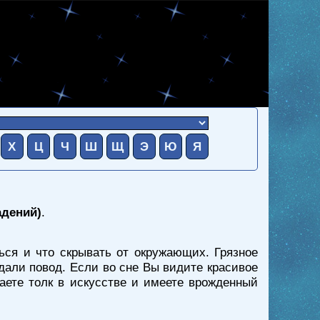
Х
Ц
Ч
Ш
Щ
Э
Ю
Я
адений)
.
ься и что скрывать от окружающих. Грязное
дали повод. Если во сне Вы видите красивое
аете толк в искусстве и имеете врожденный