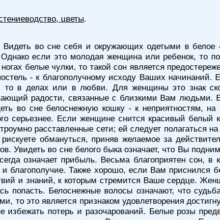
стениеводство, цветы
.
 Видеть во сне себя и окружающих одетыми в белое -
. Однако если это молодая женщина или ребенок, то п
 ногах белые чулки, то такой сон является предостереж
постель - к благополучному исходу Ваших начинаний. 
 то в делах или в любви. Для женщины это знак ско
вающий радости, связанные с близкими Вам людьми. Е
деть во сне белоснежную кошку - к неприятностям, на
го серьезнее. Если женщине снится красивый белый ко
троумно расставленные сети; ей следует полагаться 
рискуете обмануться, приняв желаемое за действите
в. Увидеть во сне белого быка означает, что Вы подним
всегда означает прибыль. Весьма благоприятен сон, 
 и благополучие. Также хорошо, если Вам приснился б
твий и знаний, к которым стремится Ваше сердце. Жен
сь попасть. Белоснежные волосы означают, что судьб
, то это является признаком удовлетворения достигнут
не избежать потерь и разочарований. Белые розы пре