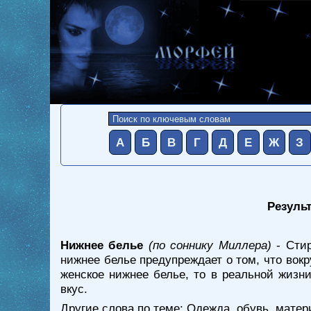
А
Б
В
Г
Д
Е
Ж
З
Результ
Нижнее белье
(по соннику Миллера)
- Стир
нижнее белье предупреждает о том, что вок
женское нижнее белье, то в реальной жизн
вкус.
Другие слова по теме:
Одежда, обувь, матер