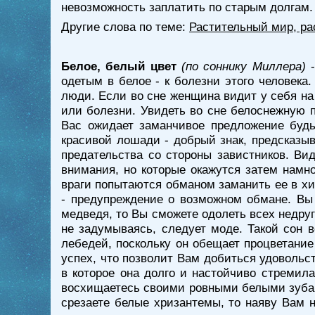
невозможность заплатить по старым долгам.
Другие слова по теме:
Растительный мир, ра
Белое, белый цвет
(по соннику Миллера)
-
одетым в белое - к болезни этого человека
люди. Если во сне женщина видит у себя на
или болезни. Увидеть во сне белоснежную 
Вас ожидает заманчивое предложение будь
красивой лошади - добрый знак, предсказы
предательства со стороны завистников. Ви
внимания, но которые окажутся затем намно
враги попытаются обманом заманить ее в хи
- предупреждение о возможном обмане. Вы 
медведя, то Вы сможете одолеть всех недруго
не задумываясь, следует моде. Такой сон 
лебедей, поскольку он обещает процветание
успех, что позволит Вам добиться удовольс
в которое она долго и настойчиво стремила
восхищаетесь своими ровными белыми зубами
срезаете белые хризантемы, то наяву Вам 