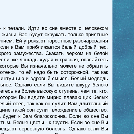
 к печали. Идти во сне вместе с человеком
о жизни Вас будут окружать только приятные
ением. Ей угрожают горестные разочарования
Если к Вам приближается белый добрый пес,
рого замужества. Скакать верхом на белой
сли же лошадь худая и грязная, опасайтесь
 которые Вы изначально можете не обратить
тенок, то ей надо быть осторожной, так как
на интуицию и здравый смысл. Белый медведь
льное. Однако если Вы видите шкуру белого
етесь на более высокую ступень, чем те, кто,
в котором Вы видите мирно плавающих белых
елый осел, так как он сулит Вам длительный
щине такой сон сулит вхождение в общество,
а будет к Вам благосклонна. Если во сне Вы
ым. Белые цветы - к грусти. Если во сне Вы
двещают серьезную болезнь. Однако если Вы