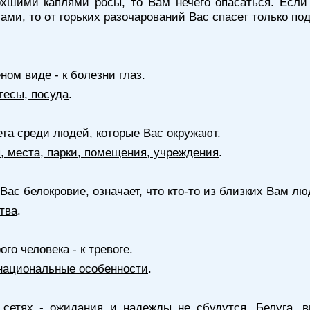
хшими каплями росы, то Вам нечего опасаться. Если
ми, то от горьких разочарований Вас спасет только по
ном виде - к болезни глаз.
тесы, посуда
.
та среди людей, которые Вас окружают.
я, места, парки, помещения, учреждения
.
 Вас белокровие, означает, что кто-то из близких Вам л
тва
.
ого человека - к тревоге.
национальные особенности
.
 сетях - ожидания и надежды не сбудутся. Белуга, в