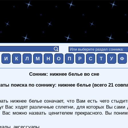
И
К
Л
М
Н
О
П
Р
С
Т
У
Ф
Сонник: нижнее белье во сне
аты поиска по соннику: нижнее белье (всего 21 совп
ать нижнее белье означает, что Вам есть чего стыдит
руг Вас ходят различные сплетни, для которых Вы сами 
и Вас можно назвать ценителем прекрасного. Вы поним
иалы, аксессуары
.