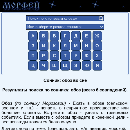
А
Б
В
Г
Д
Е
Ж
З
И
К
Л
М
Н
О
П
Р
С
Т
У
Ф
Х
Ц
Ч
Ш
Щ
Э
Ю
Я
Сонник: обоз во сне
Результаты поиска по соннику: обоз (всего 6 совпадений)
.
Обоз
(по соннику Морозовой)
- Ехать в обозе (сельском,
военном и т.п.) - попасть в неприятное происшествие или
большие хлопоты. Встретить обоз - узнать о тревожных
событиях. Если вместе с обозом приедете к конечной цели -
все невзгоды кончатся благополучно.
Другие слова по теме:
Транспорт, авто, ж/д, авиация, морской
.