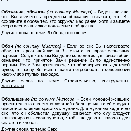
Обожание, обожать
(по соннику Миллера)
- Видеть во сне,
что Вы являетесь предметом обожания, означает, что Вы
сохраните любовь тех, кто окружал Вас ранее, хотя и займете
скоро весьма высокое положение в обществе.
Другие слова по теме:
Любовь, отношения
.
Обои
(по соннику Миллера)
- Если во сне Вы наклеиваете
обои, то в реальной жизни Вы стоите на пороге серьезных
перемен. Сон, в котором Вы долго колеблетесь, выбирая обои,
означает, что принятое Вами решение было единственно
верным. Если Вам приснилось, что обои изрисованы детской
рукой, то наяву Вы испытываете потребность в совершении
каких-либо глупых выходок.
Другие слова по теме:
Строительство, инструменты,
материалы
.
Обольщение
(по соннику Миллера)
- Если молодой женщине
приснится, что она стала жертвой обольщения, то ей следует
опасаться влияния красивых мужчин. Для мужчины видеть во
сне, что он обольстил девушку, означает, что ему следует
контролировать свои чувства, чтобы не давать поводов для
сплетен и клеветы.
Другие слова по теме:
Секс
.