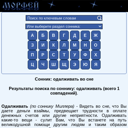
А
Б
В
Г
Д
Е
Ж
З
И
К
Л
М
Н
О
П
Р
С
Т
У
Ф
Х
Ц
Ч
Ш
Щ
Э
Ю
Я
Сонник: одалживать во сне
Результаты поиска по соннику: одалживать (всего 1
совпадений)
.
Одалживать
(по соннику Миллера)
- Видеть во сне, что Вы
даете деньги взаймы, предвещает трудности в оплате
денежных счетов или другие неприятности. Одалживать
какие-то вещи - сулит Вам, что Вы встанете на путь
великодушной помощи другим людям и таким образом