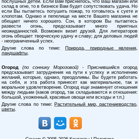
послушных детей. Если Вам приснилось, что Ваш магазин или
склад в огне, то в бизнесе Вам будет сопутствовать удача. Но
если Вы пытаетесь потушить пожар, то готовьтесь к суете и
хлопотам. Однако и пепелище на месте Вашего магазина не
обещает ничего хорошего. Сон, в котором Вы пытаетесь
развести огонь, предсказывает много приятных
неожиданностей. Возможен визит друзей. Для литераторов
огонь обещает творческую удачу и славу; для деловых людей
- неограниченный успех.
Другие слова по теме:
Природа, природные явления,
ландшафты
.
Огород
(по соннику Морозовой)
- Приснившийся огород
предсказывает затруднения на пути к успеху и исполнению
желаний, которые, однако, преодолимы. Вы будете работать
на себя, и эта работа принесет как материальное, так и
моральное удовлетворение. Огород еще знаменует отношения
между людьми (каков огород, так складываются и отношения:
большой, ухоженный, красивые овощи или всходы и т.п.)
Другие слова по теме:
Растительный мир, растениеводство,
цветы
.