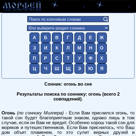
А
Б
В
Г
Д
Е
Ж
З
И
К
Л
М
Н
О
П
Р
С
Т
У
Ф
Х
Ц
Ч
Ш
Щ
Э
Ю
Я
Сонник: огонь во сне
Результаты поиска по соннику: огонь (всего 2
совпадений)
.
Огонь
(по соннику Миллера)
- Если Вам приснился огонь, то
такой сон будет благоприятным знаком, однако лишь в том
случае, если он Вам не вредит. Особенно хорош такой сон для
моряков и путешественников. Если Вам приснилось, что Ваш
дом объят пламенем, то это сулит верных друзей и