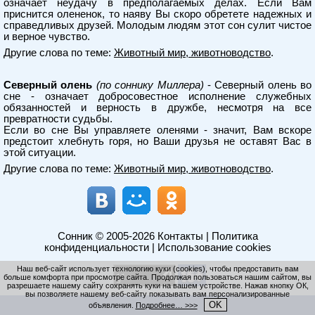
означает неудачу в предполагаемых делах. Если Вам
приснится олененок, то наяву Вы скоро обретете надежных и
справедливых друзей. Молодым людям этот сон сулит чистое
и верное чувство.
Другие слова по теме:
Животный мир, животноводство
.
Северный олень
(по соннику Миллера)
- Северный олень во
сне - означает добросовестное исполнение служебных
обязанностей и верность в дружбе, несмотря на все
превратности судьбы.
Если во сне Вы управляете оленями - значит, Вам вскоре
предстоит хлебнуть горя, но Ваши друзья не оставят Вас в
этой ситуации.
Другие слова по теме:
Животный мир, животноводство
.
Сонник
© 2005-2026
Контакты
|
Политика
конфиденциальности
|
Использование cookies
Наш веб-сайт использует технологию куки (cookies), чтобы предоставить вам
больше комфорта при просмотре сайта. Продолжая пользоваться нашим сайтом, вы
разрешаете нашему сайту сохранять куки на вашем устройстве. Нажав кнопку ОК,
вы позволяете нашему веб-сайту показывать вам персонализированные
OK
объявления.
Подробнее… >>>