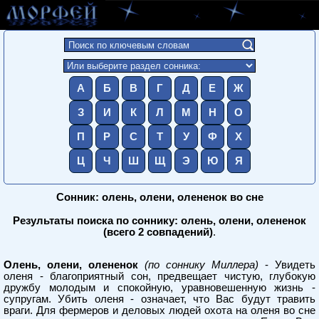
А
Б
В
Г
Д
Е
Ж
З
И
К
Л
М
Н
О
П
Р
С
Т
У
Ф
Х
Ц
Ч
Ш
Щ
Э
Ю
Я
Сонник: олень, олени, олененок во сне
Результаты поиска по соннику: олень, олени, олененок
(всего 2 совпадений)
.
Олень, олени, олененок
(по соннику Миллера)
- Увидеть
оленя - благоприятный сон, предвещает чистую, глубокую
дружбу молодым и спокойную, уравновешенную жизнь -
супругам. Убить оленя - означает, что Вас будут травить
враги. Для фермеров и деловых людей охота на оленя во сне