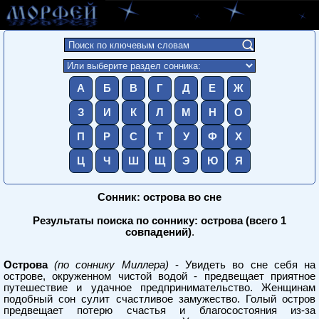
А
Б
В
Г
Д
Е
Ж
З
И
К
Л
М
Н
О
П
Р
С
Т
У
Ф
Х
Ц
Ч
Ш
Щ
Э
Ю
Я
Сонник: острова во сне
Результаты поиска по соннику: острова (всего 1
совпадений)
.
Острова
(по соннику Миллера)
- Увидеть во сне себя на
острове, окруженном чистой водой - предвещает приятное
путешествие и удачное предпринимательство. Женщинам
подобный сон сулит счастливое замужество. Голый остров
предвещает потерю счастья и благосостояния из-за