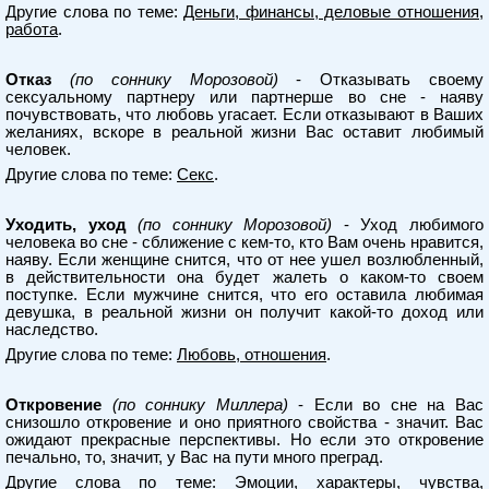
Другие слова по теме:
Деньги, финансы, деловые отношения,
работа
.
Отказ
(по соннику Морозовой)
- Отказывать своему
сексуальному партнеру или партнерше во сне - наяву
почувствовать, что любовь угасает. Если отказывают в Ваших
желаниях, вскоре в реальной жизни Вас оставит любимый
человек.
Другие слова по теме:
Секс
.
Уходить, уход
(по соннику Морозовой)
- Уход любимого
человека во сне - сближение с кем-то, кто Вам очень нравится,
наяву. Если женщине снится, что от нее ушел возлюбленный,
в действительности она будет жалеть о каком-то своем
поступке. Если мужчине снится, что его оставила любимая
девушка, в реальной жизни он получит какой-то доход или
наследство.
Другие слова по теме:
Любовь, отношения
.
Откровение
(по соннику Миллера)
- Если во сне на Вас
снизошло откровение и оно приятного свойства - значит. Вас
ожидают прекрасные перспективы. Но если это откровение
печально, то, значит, у Вас на пути много преград.
Другие слова по теме:
Эмоции, характеры, чувства,