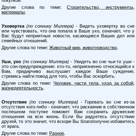
покупкой.
Другие слова по теме:
Строительство, инструменты,
материалы
.
Уховертка
(по соннику Миллера)
- Видеть уховертку во сне
или чувствовать, что она попала в Ваше ухо, означает, что у
Вас будут неприятные новости, касающиеся Ваших дел или
семейных отношений.
Другие слова по теме:
Животный мир, животноводство
.
Уши, ухо
(по соннику Миллера)
- Увидеть во сне чьи-то уши -
это сон-предупреждение: кто-то, неприязненно относящийся к
Вам, придирчиво выслушает каждое Ваше суждение,
стремясь найти повод для того, чтобы Вас оскорбить.
Другие слова по теме:
Человек, части тела, уход за собой,
жизнедеятельность
.
Отсутствие
(по соннику Миллера)
- Горевать во сне из-за
отсутствия кого-либо - означает, что раскаяние в собственном
поспешном поступке поможет Вам сохранить дружеские
отношения на всю жизнь. Если Вы радуетесь отсутствию
друзей, то это значит, что вскоре Вы благополучно избавитесь
от врага.
Другие слова по теме:
Разное
.