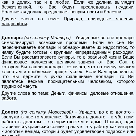
как в делах, так и в любви. Если же долина выглядит
безжизненной, то Вас будут преследовать неудачи.
Болотистая долина предвещает неприятности и болезни.
Другие слова по теме:
Природа, природные явления,
ландшафты
.
Доллары
(по соннику Миллера)
- Увиденные во сне доллары
символизируют возможные проблемы. Если во сне Вы
пересчитываете доллары и обнаруживаете их недостаток, то
наяву будьте готовы к крупным непредвиденным расходам.
Если Вы рассматриваете купюры, то в реальной жизни Ваше
финансовое положение целиком зависит от Вас. Сон, в
котором Вы нашли доллары, означает, что на смену мелким
хлопотам и проблемам придет успех. Если Вам приснилось,
что Вы держите в руках фальшивые доллары, то Вы
являетесь весьма проницательным человеком, которого
трудно обмануть.
Другие слова по теме:
Деньги, финансы, деловые отношения,
работа
.
Долото
(по соннику Морозовой)
- Увидеть во сне долото -
заслужить чье-то уважение. Затачивать долото - к убыткам;
работать долотом - к неприятностям в доме. Правда, один
старинный украинский сонник трактует эту работу как интерес
к золотым вещам, который будет удовлетворен подарком или