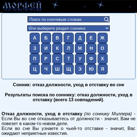
А
Б
В
Г
Д
Е
Ж
З
И
К
Л
М
Н
О
П
Р
С
Т
У
Ф
Х
Ц
Ч
Ш
Щ
Э
Ю
Я
Сонник: отказ должности, уход в отставку во сне
Результаты поиска по соннику: отказ должности, уход в
отставку (всего 13 совпадений)
.
Отказ должности, уход в отставку
(по соннику Миллера)
-
Если Вы во сне отказываетесь от должности - значит, Вам не
повезет в каком-то новом деле.
Если во сне Вы узнаете о чьей-то отставке - значит, Вас
ожидают неприятные известия.