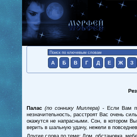
А
Б
В
Г
Д
Е
Ж
З
Рез
Палас
(по соннику Миллера)
- Если Вам пр
незначительность, расстроят Вас очень сил
окажутся не напрасными. Сон, в котором Вы
верить в шальную удачу, нежели в повседнев
Другие слова по теме:
Дом, обстановка, меб