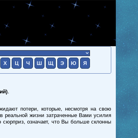
Х
Ц
Ч
Ш
Щ
Э
Ю
Я
ий)
.
жидают потери, которые, несмотря на свою
о в реальной жизни затраченные Вами усилия
о сюрприз, означает, что Вы больше склонны