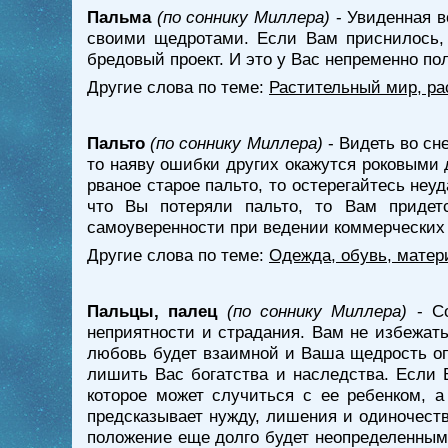
Пальма
(по соннику Миллера)
- Увиденная в
своими щедротами. Если Вам приснилось, 
бредовый проект. И это у Вас непременно по
Другие слова по теме:
Растительный мир, ра
Пальто
(по соннику Миллера)
- Видеть во сне
то наяву ошибки других окажутся роковыми д
рваное старое пальто, то остерегайтесь неу
что Вы потеряли пальто, то Вам придет
самоуверенности при ведении коммерческих 
Другие слова по теме:
Одежда, обувь, матер
Пальцы, палец
(по соннику Миллера)
- Со
неприятности и страдания. Вам не избежать
любовь будет взаимной и Ваша щедрость опр
лишить Вас богатства и наследства. Если В
которое может случиться с ее ребенком, 
предсказывает нужду, лишения и одиночеств
положение еще долго будет неопределенным.