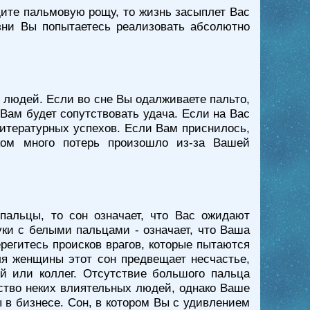
дите пальмовую рощу, то жизнь засыплет Вас
зни Вы попытаетесь реализовать абсолютно
их людей. Если во сне Вы одалживаете пальто,
 Вам будет сопутствовать удача. Если на Вас
 литературных успехов. Если Вам приснилось,
ком много потерь произошло из-за Вашей
пальцы, то сон означает, что Вас ожидают
уки с белыми пальцами - означает, что Ваша
регитесь происков врагов, которые пытаются
для женщины этот сон предвещает несчастье,
й или коллег. Отсутствие большого пальца
ьство неких влиятельных людей, однако Ваше
 в бизнесе. Сон, в котором Вы с удивлением