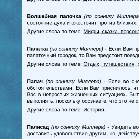
Волшебная палочка
(по соннику Миллера
состояние духа и ожесточит против близких.
Другие слова по теме:
Мифы, сказки, персон
Палатка
(по соннику Миллера)
- Если Вам пр
палаточный городок, то Вам предстоит поез
Другие слова по теме:
Отдых, путешествия, 
Палач
(по соннику Миллера)
- Если во сне
обстоятельствами. Если Вам приснилось, чт
Вас в непростых жизненных ситуациях. Быт
выполнять, поскольку осознаете, что это не
Другие слова по теме:
История
.
Палисад
(по соннику Миллера)
- Увидеть во
доставить удовольствие другим, но, действ