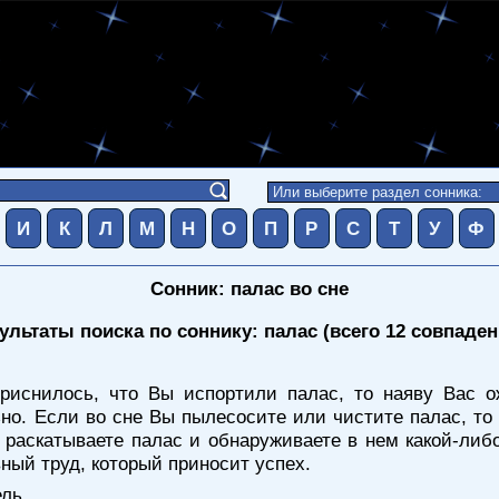
И
К
Л
М
Н
О
П
Р
С
Т
У
Ф
Сонник: палас во сне
ультаты поиска по соннику: палас (всего 12 совпаден
иснилось, что Вы испортили палас, то наяву Вас о
ьно. Если во сне Вы пылесосите или чистите палас, т
 раскатываете палас и обнаруживаете в нем какой-либ
ный труд, который приносит успех.
ель
.