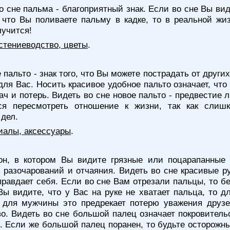
о сне пальма - благоприятный знак. Если во сне Вы ви
что Вы поливаете пальму в кадке, то в реальной жи
лучится!
стениеводство, цветы
.
 пальто - знак того, что Вы можете пострадать от друг
ля Вас. Носить красивое удобное пальто означает, что
дач и потерь. Видеть во сне новое пальто - предвестие
ся пересмотреть отношение к жизни, так как слиш
дел.
иалы, аксессуары
.
н, в котором Вы видите грязные или поцарапанные 
 разочарований и отчаяния. Видеть во сне красивые р
авдает себя. Если во сне Вам отрезали пальцы, то бе
ы видите, что у Вас на руке не хватает пальца, то 
а для мужчины это предрекает потерю уважения друзе
о. Видеть во сне большой палец означает покровител
 Если же большой палец поранен, то будьте осторожны