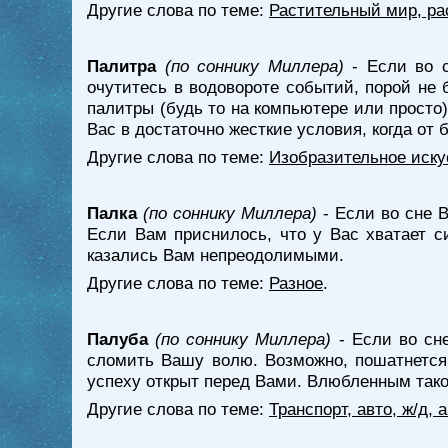
Другие слова по теме:
Растительный мир, ра
Палитра
(по соннику Миллера)
- Если во с
очутитесь в водовороте событий, порой не 
палитры (будь то на компьютере или просто)
Вас в достаточно жесткие условия, когда от
Другие слова по теме:
Изобразительное иску
Палка
(по соннику Миллера)
- Если во сне В
Если Вам приснилось, что у Вас хватает с
казались Вам непреодолимыми.
Другие слова по теме:
Разное
.
Палуба
(по соннику Миллера)
- Если во сн
сломить Вашу волю. Возможно, пошатнется 
успеху открыт перед Вами. Влюбленным тако
Другие слова по теме:
Транспорт, авто, ж/д,