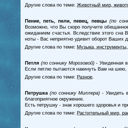
Другие слова по теме:
Животный мир, живот
Пение, петь, пели, певец, певцы
(по сон
Возможно, что Вы скоро получите обещанное 
ожиданием счастья. Вследствие этого сна В
ноты - Вас неприятно удивит оборот Ваших д
Другие слова по теме:
Музыка, инструменты,
Петля
(по соннику Морозовой)
- Увиденная в
Если петлю пытаются накинуть Вам на шею,
Другие слова по теме:
Разное
.
Петрушка
(по соннику Миллера)
- Увидеть в
благоприятное окружение.
Есть петрушку - знак хорошего здоровья и п
Другие слова по теме:
Растительный мир, ра