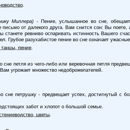
новодство
.
нику Миллера)
- Пение, услышанное во сне, обещает
письмо от далекого друга. Вам снится сон: Вы поете, 
ы станете ревниво оспаривать истинность Вашего счас
ел. Грубое разухабистое пение во сне означает ужасные
 танцы, пение
.
о сне петля из чего-либо или веревочная петля предв
 Вам угрожает множество недоброжелателей.
о сне петрушку - предвещает успех, достигнутый с б
редстоящих забот и хлопот о большой семье.
стениеводство, цветы
.