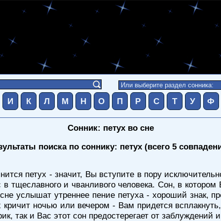
И
К
Л
М
Н
О
П
Р
С
Т
У
Ф
Сонник: петух во сне
зультаты поиска по соннику: петух (всего 5 совпаден
нится петух - значит, Вы вступите в пору исключительн
в тщеславного и чванливого человека. Сон, в котором
о сне услышат утреннее пение петуха - хороший знак,
х кричит ночью или вечером - Вам придется всплакнуть, 
к, так и Вас этот сон предостерегает от заблуждений и