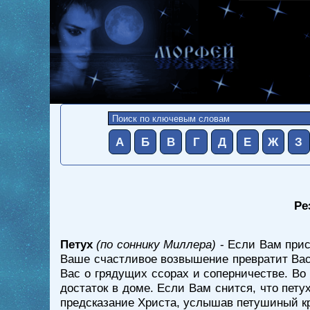
А
Б
В
Г
Д
Е
Ж
З
Ре
Петух
(по соннику Миллера)
- Если Вам прис
Ваше счастливое возвышение превратит Вас 
Вас о грядущих ссорах и соперничестве. В
достаток в доме. Если Вам снится, что пету
предсказание Христа, услышав петушиный кри