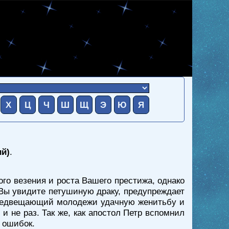
Х
Ц
Ч
Ш
Щ
Э
Ю
Я
ий)
.
ого везения и роста Вашего престижа, однако
 Вы увидите петушиную драку, предупреждает
 предвещающий молодежи удачную женитьбу и
и не раз. Так же, как апостол Петр вспомнил
 ошибок.