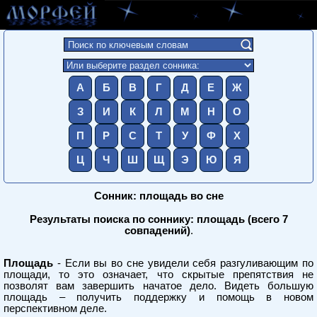
А
Б
В
Г
Д
Е
Ж
З
И
К
Л
М
Н
О
П
Р
С
Т
У
Ф
Х
Ц
Ч
Ш
Щ
Э
Ю
Я
Сонник: площадь во сне
Результаты поиска по соннику: площадь (всего 7
совпадений)
.
Площадь
- Если вы во сне увидели себя разгуливающим по
площади, то это означает, что скрытые препятствия не
позволят вам завершить начатое дело. Видеть большую
площадь – получить поддержку и помощь в новом
перспективном деле.