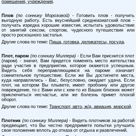
помещения, учреждения
.
Плов
(по соннику Морозовой)
- Готовить плов - получить
выгодную работу. Есть вкуснейший среднеазиатский плов -
получать изредка хорошие известия, испытать удовольствие
от занятий сексом, спортом, чудесного путешествия или
просто роскошного застолья.
Другие слова по теме:
Пища, готовка, деликатесы, посуда
.
Плот, паром
(по соннику Миллера)
- Если Вам приснится плот
(паром) - значит, Вам придется поменять место жительства
ради участия в предприятии, которое окажется успешным.
Видеть себя переправляющимся на пароме означает
сомнительное путешествие. Если же Вы достигнете места,
куда направлялись - Вас, безусловно, ожидает удача. Если
плот, на котором Вы плывете, имеет пробоину или другое
повреждение, то с Вами или с кем-то из Ваших близких может
приключиться несчастье, или же болезнь примет плохой
оборот.
Другие слова по теме:
Транспорт, авто, ж/д, авиация, морской
.
Плотник
(по соннику Миллера)
- Видеть плотников за работой
предвещает, что Вы честно предпримете попытки улучшить
свое положение вплоть до отказа от отдыха и развлечений.