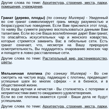
Другие слова по теме:
Архитектура, строения, места, парки,
помещения, учреждения
.
Гранат (дерево, плоды)
(по соннику Миллера)
- Увиденный
во сне гранат символизирует грань между разумностью и
безрассудностью поведения. Если Вам приснился этот плод,
то наяву Вы сумеете разумно воспользоваться данными Вам
талантами. Если во сне Ваша возлюбленная дарит Вам гранат,
то опасайтесь искусительных чар и женского коварства,
которые стремятся заманить Вас в гибельные сети. Есть
гранат означает, что, несмотря на Вашу природную
осмотрительность, Вы поддадитесь очарованию женских чар
и попадете в ловко расставленные сети.
Другие слова по теме:
Растительный мир, растениеводство,
цветы
.
Мельничная плотина
(по соннику Миллера)
- Во сне
смотреть на чистую воду, падающую с плотины, предвещает
успешные шаги во многих сферах - и в бизнесе, и в
общественной жизни.
Если вода мутная и нечистая - Вы столкнетесь с потерями и
неприятностями вместо ожидаемого удовлетворения.
Если во сне плотина окажется сухой - Ваши дела не будут
успешными.
Другие слова по теме:
Архитектура, строения, места, парки,