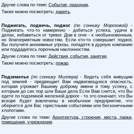
Другие слова по теме:
Событие, праздник
.
Также можно посмотреть:
дарить
.
Поджигать, поджечь, поджог
(по соннику Морозовой)
-
Поджигать что-то намеренно - добиться успеха, удачи в
делах, избавиться от тревог. Дом в огне - к необыкновенным,
но благоприятным новостям. Если кто-то совершает поджог,
Вы получите анонимные угрозы, попадете в дурную компанию
или поддадитесь порочным наклонностям.
Другие слова по теме:
Действия, события, занятия
.
Также можно посмотреть:
пожар
.
Подземелье
(по соннику Миллера)
- Видеть себя живущим
под землей - предвещает Вам надвигающуюся опасность,
которая угрожает Вашему доброму имени и тому успеху, с
которым до сих пор шли Ваши дела Если Вам снится, что Вы
едете по подземной железной дороге - то это означает, что Вы
вскоре будет вовлечены в необычное предприятие, что
обернется для Вас горестными событиями или бесконечными
хлопотами.
Другие слова по теме:
Архитектура, строения, места, парки,
помещения, учреждения
.