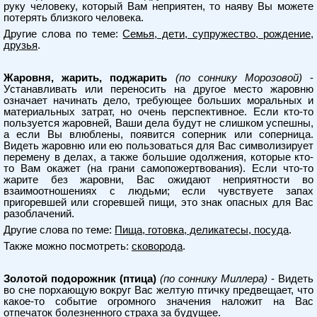
руку человеку, который Вам неприятен, то наяву Вы можете
потерять близкого человека.
Другие слова по теме:
Семья, дети, супружество, рождение,
друзья
.
Жаровня, жарить, поджарить
(по соннику Морозовой)
-
Устанавливать или переносить на другое место жаровню
означает начинать дело, требующее больших моральных и
материальных затрат, но очень перспективное. Если кто-то
пользуется жаровней, Ваши дела будут не слишком успешны,
а если Вы влюблены, появится соперник или соперница.
Видеть жаровню или ею пользоваться для Вас символизирует
перемену в делах, а также большие одолжения, которые кто-
то Вам окажет (на грани самопожертвования). Если что-то
жарите без жаровни, Вас ожидают неприятности во
взаимоотношениях с людьми; если чувствуете запах
пригоревшей или сгоревшей пищи, это знак опасных для Вас
разоблачений.
Другие слова по теме:
Пища, готовка, деликатесы, посуда
.
Также можно посмотреть:
сковорода
.
Золотой подорожник (птица)
(по соннику Миллера)
- Видеть
во сне порхающую вокруг Вас желтую птичку предвещает, что
какое-то событие огромного значения наложит на Вас
отпечаток болезненного страха за будущее.