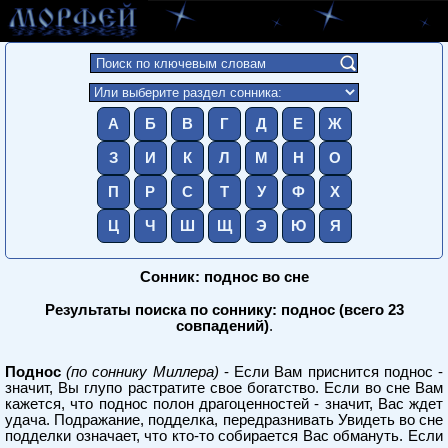
А
Б
В
Г
Д
Е
Ж
З
И
К
Л
М
Н
О
П
Р
С
Т
У
Ф
Х
Ц
Ч
Ш
Щ
Э
Ю
Я
Сонник: поднос во сне
Результаты поиска по соннику: поднос (всего 23
совпадений)
.
Поднос
(по соннику Миллера)
- Если Вам приснится поднос -
значит, Вы глупо растратите свое богатство. Если во сне Вам
кажется, что поднос полон драгоценностей - значит, Вас ждет
удача. Подражание, подделка, передразнивать Увидеть во сне
подделки означает, что кто-то собирается Вас обмануть. Если