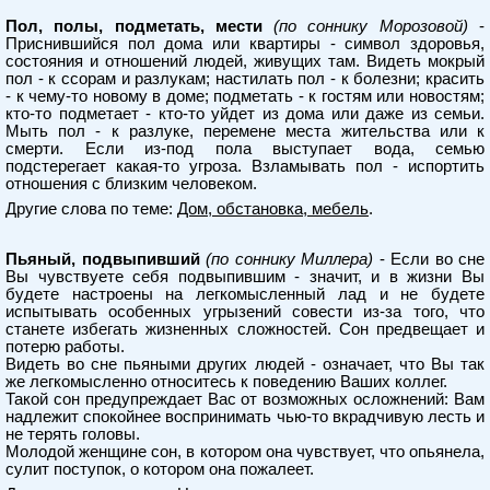
Пол, полы, подметать, мести
(по соннику Морозовой)
-
Приснившийся пол дома или квартиры - символ здоровья,
состояния и отношений людей, живущих там. Видеть мокрый
пол - к ссорам и разлукам; настилать пол - к болезни; красить
- к чему-то новому в доме; подметать - к гостям или новостям;
кто-то подметает - кто-то уйдет из дома или даже из семьи.
Мыть пол - к разлуке, перемене места жительства или к
смерти. Если из-под пола выступает вода, семью
подстерегает какая-то угроза. Взламывать пол - испортить
отношения с близким человеком.
Другие слова по теме:
Дом, обстановка, мебель
.
Пьяный, подвыпивший
(по соннику Миллера)
- Если во сне
Вы чувствуете себя подвыпившим - значит, и в жизни Вы
будете настроены на легкомысленный лад и не будете
испытывать особенных угрызений совести из-за того, что
станете избегать жизненных сложностей. Сон предвещает и
потерю работы.
Видеть во сне пьяными других людей - означает, что Вы так
же легкомысленно относитесь к поведению Ваших коллег.
Такой сон предупреждает Вас от возможных осложнений: Вам
надлежит спокойнее воспринимать чью-то вкрадчивую лесть и
не терять головы.
Молодой женщине сон, в котором она чувствует, что опьянела,
сулит поступок, о котором она пожалеет.