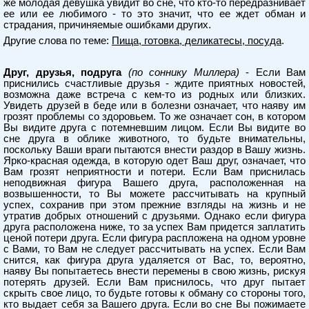
же молодая девушка увидит во сне, что кто-то передразнивает
ее или ее любимого - то это значит, что ее ждет обман и
страдания, причиняемые ошибками других.
Другие слова по теме:
Пища, готовка, деликатесы, посуда
.
Друг, друзья, подруга
(по соннику Миллера)
- Если Вам
приснились счастливые друзья - ждите приятных новостей,
возможна даже встреча с кем-то из родных или близких.
Увидеть друзей в беде или в болезни означает, что наяву им
грозят проблемы со здоровьем. То же означает сон, в котором
Вы видите друга с потемневшим лицом. Если Вы видите во
сне друга в облике животного, то будьте внимательны,
поскольку Ваши враги пытаются внести раздор в Вашу жизнь.
Ярко-красная одежда, в которую одет Ваш друг, означает, что
Вам грозят неприятности и потери. Если Вам приснилась
неподвижная фигура Вашего друга, расположенная на
возвышенности, то Вы можете рассчитывать на крупный
успех, сохранив при этом прежние взгляды на жизнь и не
утратив добрых отношений с друзьями. Однако если фигура
друга расположена ниже, то за успех Вам придется заплатить
ценой потери друга. Если фигура распложена на одном уровне
с Вами, то Вам не следует рассчитывать на успех. Если Вам
снится, как фигура друга удаляется от Вас, то, вероятно,
наяву Вы попытаетесь внести перемены в свою жизнь, рискуя
потерять друзей. Если Вам приснилось, что друг пытает
скрыть свое лицо, то будьте готовы к обману со стороны того,
кто выдает себя за Вашего друга. Если во сне Вы пожимаете