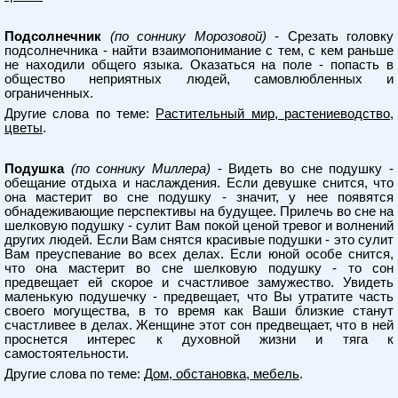
Подсолнечник
(по соннику Морозовой)
- Срезать головку
подсолнечника - найти взаимопонимание с тем, с кем раньше
не находили общего языка. Оказаться на поле - попасть в
общество неприятных людей, самовлюбленных и
ограниченных.
Другие слова по теме:
Растительный мир, растениеводство,
цветы
.
Подушка
(по соннику Миллера)
- Видеть во сне подушку -
обещание отдыха и наслаждения. Если девушке снится, что
она мастерит во сне подушку - значит, у нее появятся
обнадеживающие перспективы на будущее. Прилечь во сне на
шелковую подушку - сулит Вам покой ценой тревог и волнений
других людей. Если Вам снятся красивые подушки - это сулит
Вам преуспевание во всех делах. Если юной особе снится,
что она мастерит во сне шелковую подушку - то сон
предвещает ей скорое и счастливое замужество. Увидеть
маленькую подушечку - предвещает, что Вы утратите часть
своего могущества, в то время как Ваши близкие станут
счастливее в делах. Женщине этот сон предвещает, что в ней
проснется интерес к духовной жизни и тяга к
самостоятельности.
Другие слова по теме:
Дом, обстановка, мебель
.