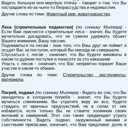
Видеть больную или мертвую птичку - говорит о том, что Вы
пострадаете из-за чьего-то безрассудства и недомыслия.
Другие слова по теме:
Животный мир, животноводство
.
Леса (строительные подмостки)
(по соннику Миллера)
-
Если Вам приснятся строительные леса - значит, Вы будете
мучительно досадовать, что не сумели удержать объект
Вашего внимания, Вашу пассию.
Подниматься по лесам - знак того, что Ваш друг не поймет и
осудит Вас за поступок, который Вы никогда не совершали.
Спускаться с лесов - означает, что Вы будете виноваты в
каком-то дурном поступке и понесете за это наказание.
Упасть с лесов - означает, что Вас неприятно поразит Ваше
участие в каком-то обмане.
Другие слова по теме:
Строительство, инструменты,
материалы
.
Погреб, подвал
(по соннику Миллера)
- Видеть во сне, что Вы
находитесь в холодном погребе - значит, что Вы будете
мучиться сомнениями. Вы утратите веру во все, будете
страдать от мрачных предчувствий, не в силах от них
избавится, если только Вы не станете хозяином своих
желаний и намерений. Этот сон также предвещает утрату
собственности. Видеть подвал, загруженный винами и
съестными припасами, означает, что Вам предложат долю в