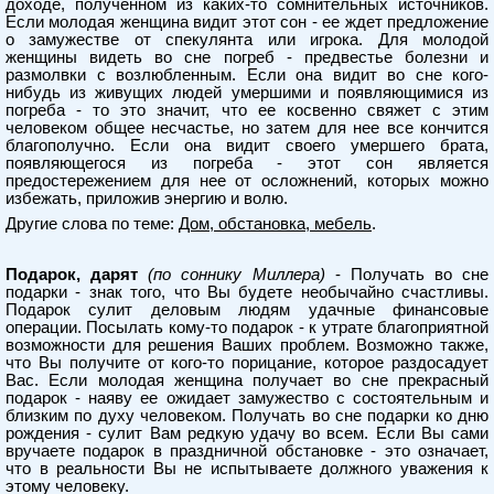
доходе, полученном из каких-то сомнительных источников.
Если молодая женщина видит этот сон - ее ждет предложение
о замужестве от спекулянта или игрока. Для молодой
женщины видеть во сне погреб - предвестье болезни и
размолвки с возлюбленным. Если она видит во сне кого-
нибудь из живущих людей умершими и появляющимися из
погреба - то это значит, что ее косвенно свяжет с этим
человеком общее несчастье, но затем для нее все кончится
благополучно. Если она видит своего умершего брата,
появляющегося из погреба - этот сон является
предостережением для нее от осложнений, которых можно
избежать, приложив энергию и волю.
Другие слова по теме:
Дом, обстановка, мебель
.
Подарок, дарят
(по соннику Миллера)
- Получать во сне
подарки - знак того, что Вы будете необычайно счастливы.
Подарок сулит деловым людям удачные финансовые
операции. Посылать кому-то подарок - к утрате благоприятной
возможности для решения Ваших проблем. Возможно также,
что Вы получите от кого-то порицание, которое раздосадует
Вас. Если молодая женщина получает во сне прекрасный
подарок - наяву ее ожидает замужество с состоятельным и
близким по духу человеком. Получать во сне подарки ко дню
рождения - сулит Вам редкую удачу во всем. Если Вы сами
вручаете подарок в праздничной обстановке - это означает,
что в реальности Вы не испытываете должного уважения к
этому человеку.