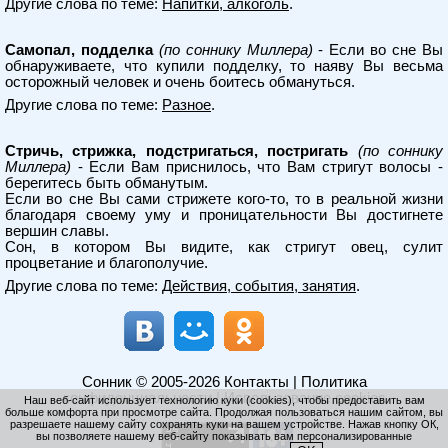
Другие слова по теме:
Напитки, алкоголь
.
Самопал, подделка
(по соннику Миллера)
- Если во сне Вы
обнаруживаете, что купили подделку, то наяву Вы весьма
осторожный человек и очень боитесь обмануться.
Другие слова по теме:
Разное
.
Стричь, стрижка, подстригаться, постригать
(по соннику
Миллера)
- Если Вам приснилось, что Вам стригут волосы -
берегитесь быть обманутым.
Если во сне Вы сами стрижете кого-то, то в реальной жизни
благодаря своему уму и проницательности Вы достигнете
вершин славы.
Сон, в котором Вы видите, как стригут овец, сулит
процветание и благополучие.
Другие слова по теме:
Действия, события, занятия
.
Сонник
© 2005-2026
Контакты
|
Политика
конфиденциальности
|
Использование cookies
Наш веб-сайт использует технологию куки (cookies), чтобы предоставить вам
больше комфорта при просмотре сайта. Продолжая пользоваться нашим сайтом, вы
разрешаете нашему сайту сохранять куки на вашем устройстве. Нажав кнопку ОК,
вы позволяете нашему веб-сайту показывать вам персонализированные