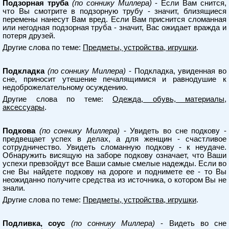
Подзорная труба
(по соннику Миллера)
- Если Вам снится,
что Вы смотрите в подзорную трубу - значит, близящиеся
перемены нанесут Вам вред. Если Вам приснится сломанная
или негодная подзорная труба - значит, Вас ожидает вражда и
потеря друзей.
Другие слова по теме:
Предметы, устройства, игрушки
.
Подкладка
(по соннику Миллера)
- Подкладка, увиденная во
сне, приносит утешение печалящимися и равнодушие к
недоброжелательному осуждению.
Другие слова по теме:
Одежда, обувь, материалы,
аксессуары
.
Подкова
(по соннику Миллера)
- Увидеть во сне подкову -
предвещает успех в делах, а для женщин - счастливое
сотрудничество. Увидеть сломанную подкову - к неудаче.
Обнаружить висящую на заборе подкову означает, что Ваши
успехи превзойдут все Ваши самые смелые надежды. Если во
сне Вы найдете подкову на дороге и поднимете ее - то Вы
неожиданно получите средства из источника, о котором Вы не
знали.
Другие слова по теме:
Предметы, устройства, игрушки
.
Подливка, соус
(по соннику Миллера)
- Видеть во сне