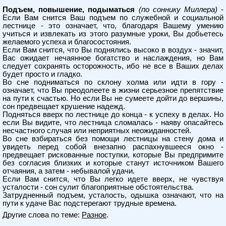
Подъем, повышение, подыматься
(по соннику Миллера)
-
Если Вам снится Ваш подъем по служебной и социальной
лестнице - это означает, что, благодаря Вашему умению
учиться и извлекать из этого разумные уроки, Вы добьетесь
желаемого успеха и благосостояния.
Если Вам снится, что Вы поднялись высоко в воздух - значит,
Вас ожидает нечаянное богатство и наслаждения, но Вам
следует сохранять осторожность, ибо не все в Ваших делах
будет просто и гладко.
Во сне подниматься по склону холма или идти в гору -
означает, что Вы преодолеете в жизни серьезное препятствие
на пути к счастью. Но если Вы не сумеете дойти до вершины,
сон предвещает крушение надежд.
Подняться вверх по лестнице до конца - к успеху в делах. Но
если Вы видите, что лестница сломалась - наяву опасайтесь
несчастного случая или неприятных неожиданностей.
Во сне взбираться без помощи лестницы на стену дома и
увидеть перед собой внезапно распахнувшееся окно -
предвещает рискованные поступки, которые Вы предпримите
без согласия близких и которые станут источником Вашего
отчаяния, а затем - небывалой удачи.
Если Вам снится, что Вы легко идете вверх, не чувствуя
усталости - сон сулит благоприятные обстоятельства.
Затрудненный подъем, усталость, одышка означают, что на
пути к удаче Вас подстерегают трудные времена.
Другие слова по теме:
Разное
.