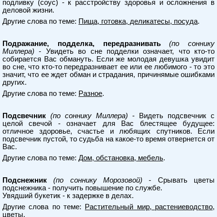
подливку (соус) - к расстройству здоровья и осложнения в
деловой жизни.
Другие слова по теме:
Пища, готовка, деликатесы, посуда
.
Подражание, подделка, передразнивать
(по соннику
Миллера)
- Увидеть во сне подделки означает, что кто-то
собирается Вас обмануть. Если же молодая девушка увидит
во сне, что кто-то передразнивает ее или ее любимого - то это
значит, что ее ждет обман и страдания, причинямые ошибками
других.
Другие слова по теме:
Разное
.
Подсвечник
(по соннику Миллера)
- Видеть подсвечник с
целой свечой - означает для Вас блестящее будущее:
отличное здоровье, счастье и любящих спутников. Если
подсвечник пустой, то судьба на какое-то время отвернется от
Вас.
Другие слова по теме:
Дом, обстановка, мебель
.
Подснежник
(по соннику Морозовой)
- Срывать цветы
подснежника - получить повышение по службе.
Увядший букетик - к задержке в делах.
Другие слова по теме:
Растительный мир, растениеводство,
цветы
.