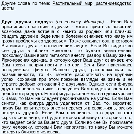
Другие слова по теме:
Растительный мир, растениеводство,
цветы
.
Друг, друзья, подруга
(по соннику Миллера)
- Если Вам
приснились счастливые друзья - ждите приятных новостей,
возможна даже встреча с кем-то из родных или близких.
Увидеть друзей в беде или в болезни означает, что наяву им
грозят проблемы со здоровьем. То же означает сон, в котором
Вы видите друга с потемневшим лицом. Если Вы видите во
сне друга в облике животного, то будьте внимательны,
поскольку Ваши враги пытаются внести раздор в Вашу жизнь.
Ярко-красная одежда, в которую одет Ваш друг, означает, что
Вам грозят неприятности и потери. Если Вам приснилась
неподвижная фигура Вашего друга, расположенная на
возвышенности, то Вы можете рассчитывать на крупный
успех, сохранив при этом прежние взгляды на жизнь и не
утратив добрых отношений с друзьями. Однако если фигура
друга расположена ниже, то за успех Вам придется заплатить
ценой потери друга. Если фигура распложена на одном уровне
с Вами, то Вам не следует рассчитывать на успех. Если Вам
снится, как фигура друга удаляется от Вас, то, вероятно,
наяву Вы попытаетесь внести перемены в свою жизнь, рискуя
потерять друзей. Если Вам приснилось, что друг пытает
скрыть свое лицо, то будьте готовы к обману со стороны того,
кто выдает себя за Вашего друга. Если во сне Вы пожимаете
руку человеку, который Вам неприятен, то наяву Вы можете
потерять близкого человека.