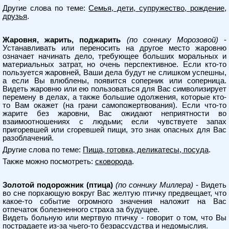
Другие слова по теме:
Семья, дети, супружество, рождение,
друзья
.
Жаровня, жарить, поджарить
(по соннику Морозовой)
-
Устанавливать или переносить на другое место жаровню
означает начинать дело, требующее больших моральных и
материальных затрат, но очень перспективное. Если кто-то
пользуется жаровней, Ваши дела будут не слишком успешны,
а если Вы влюблены, появится соперник или соперница.
Видеть жаровню или ею пользоваться для Вас символизирует
перемену в делах, а также большие одолжения, которые кто-
то Вам окажет (на грани самопожертвования). Если что-то
жарите без жаровни, Вас ожидают неприятности во
взаимоотношениях с людьми; если чувствуете запах
пригоревшей или сгоревшей пищи, это знак опасных для Вас
разоблачений.
Другие слова по теме:
Пища, готовка, деликатесы, посуда
.
Также можно посмотреть:
сковорода
.
Золотой подорожник (птица)
(по соннику Миллера)
- Видеть
во сне порхающую вокруг Вас желтую птичку предвещает, что
какое-то событие огромного значения наложит на Вас
отпечаток болезненного страха за будущее.
Видеть больную или мертвую птичку - говорит о том, что Вы
пострадаете из-за чьего-то безрассудства и недомыслия.