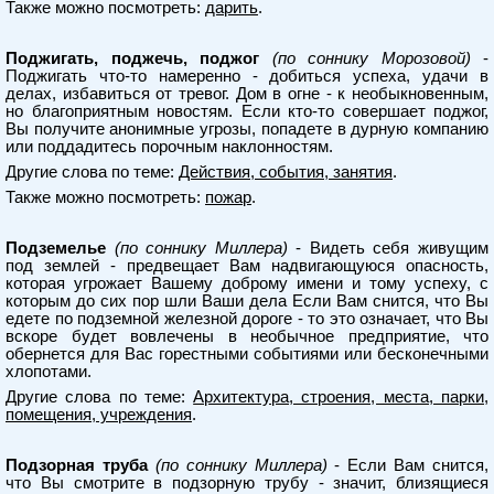
Также можно посмотреть:
дарить
.
Поджигать, поджечь, поджог
(по соннику Морозовой)
-
Поджигать что-то намеренно - добиться успеха, удачи в
делах, избавиться от тревог. Дом в огне - к необыкновенным,
но благоприятным новостям. Если кто-то совершает поджог,
Вы получите анонимные угрозы, попадете в дурную компанию
или поддадитесь порочным наклонностям.
Другие слова по теме:
Действия, события, занятия
.
Также можно посмотреть:
пожар
.
Подземелье
(по соннику Миллера)
- Видеть себя живущим
под землей - предвещает Вам надвигающуюся опасность,
которая угрожает Вашему доброму имени и тому успеху, с
которым до сих пор шли Ваши дела Если Вам снится, что Вы
едете по подземной железной дороге - то это означает, что Вы
вскоре будет вовлечены в необычное предприятие, что
обернется для Вас горестными событиями или бесконечными
хлопотами.
Другие слова по теме:
Архитектура, строения, места, парки,
помещения, учреждения
.
Подзорная труба
(по соннику Миллера)
- Если Вам снится,
что Вы смотрите в подзорную трубу - значит, близящиеся