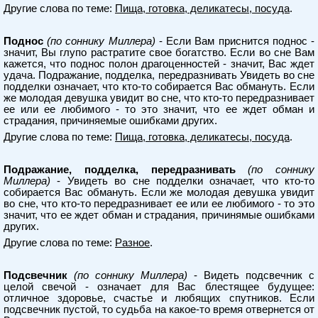
Другие слова по теме:
Пища, готовка, деликатесы, посуда
.
Поднос
(по соннику Миллера)
- Если Вам приснится поднос -
значит, Вы глупо растратите свое богатство. Если во сне Вам
кажется, что поднос полон драгоценностей - значит, Вас ждет
удача. Подражание, подделка, передразнивать Увидеть во сне
подделки означает, что кто-то собирается Вас обмануть. Если
же молодая девушка увидит во сне, что кто-то передразнивает
ее или ее любимого - то это значит, что ее ждет обман и
страдания, причиняемые ошибками других.
Другие слова по теме:
Пища, готовка, деликатесы, посуда
.
Подражание, подделка, передразнивать
(по соннику
Миллера)
- Увидеть во сне подделки означает, что кто-то
собирается Вас обмануть. Если же молодая девушка увидит
во сне, что кто-то передразнивает ее или ее любимого - то это
значит, что ее ждет обман и страдания, причинямые ошибками
других.
Другие слова по теме:
Разное
.
Подсвечник
(по соннику Миллера)
- Видеть подсвечник с
целой свечой - означает для Вас блестящее будущее:
отличное здоровье, счастье и любящих спутников. Если
подсвечник пустой, то судьба на какое-то время отвернется от