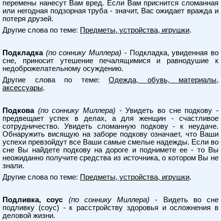
перемены нанесут Вам вред. Если Вам приснится сломанная
или негодная подзорная труба - значит, Вас ожидает вражда и
потеря друзей.
Другие слова по теме:
Предметы, устройства, игрушки
.
Подкладка
(по соннику Миллера)
- Подкладка, увиденная во
сне, приносит утешение печалящимися и равнодушие к
недоброжелательному осуждению.
Другие слова по теме:
Одежда, обувь, материалы,
аксессуары
.
Подкова
(по соннику Миллера)
- Увидеть во сне подкову -
предвещает успех в делах, а для женщин - счастливое
сотрудничество. Увидеть сломанную подкову - к неудаче.
Обнаружить висящую на заборе подкову означает, что Ваши
успехи превзойдут все Ваши самые смелые надежды. Если во
сне Вы найдете подкову на дороге и поднимете ее - то Вы
неожиданно получите средства из источника, о котором Вы не
знали.
Другие слова по теме:
Предметы, устройства, игрушки
.
Подливка, соус
(по соннику Миллера)
- Видеть во сне
подливку (соус) - к расстройству здоровья и осложнения в
деловой жизни.