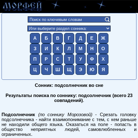
А
Б
В
Г
Д
Е
Ж
З
И
К
Л
М
Н
О
П
Р
С
Т
У
Ф
Х
Ц
Ч
Ш
Щ
Э
Ю
Я
Сонник: подсолнечник во сне
Результаты поиска по соннику: подсолнечник (всего 23
совпадений)
.
Подсолнечник
(по соннику Морозовой)
- Срезать головку
подсолнечника - найти взаимопонимание с тем, с кем раньше
не находили общего языка. Оказаться на поле - попасть в
общество неприятных людей, самовлюбленных и
ограниченных.