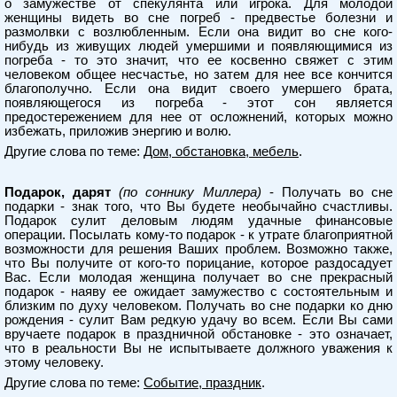
о замужестве от спекулянта или игрока. Для молодой
женщины видеть во сне погреб - предвестье болезни и
размолвки с возлюбленным. Если она видит во сне кого-
нибудь из живущих людей умершими и появляющимися из
погреба - то это значит, что ее косвенно свяжет с этим
человеком общее несчастье, но затем для нее все кончится
благополучно. Если она видит своего умершего брата,
появляющегося из погреба - этот сон является
предостережением для нее от осложнений, которых можно
избежать, приложив энергию и волю.
Другие слова по теме:
Дом, обстановка, мебель
.
Подарок, дарят
(по соннику Миллера)
- Получать во сне
подарки - знак того, что Вы будете необычайно счастливы.
Подарок сулит деловым людям удачные финансовые
операции. Посылать кому-то подарок - к утрате благоприятной
возможности для решения Ваших проблем. Возможно также,
что Вы получите от кого-то порицание, которое раздосадует
Вас. Если молодая женщина получает во сне прекрасный
подарок - наяву ее ожидает замужество с состоятельным и
близким по духу человеком. Получать во сне подарки ко дню
рождения - сулит Вам редкую удачу во всем. Если Вы сами
вручаете подарок в праздничной обстановке - это означает,
что в реальности Вы не испытываете должного уважения к
этому человеку.
Другие слова по теме:
Событие, праздник
.