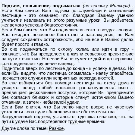
Подъем, повышение, подыматься
(по соннику Миллера)
-
Если Вам снится Ваш подъем по служебной и социальной
лестнице - это означает, что, благодаря Вашему умению
учиться и извлекать из этого разумные уроки, Вы добьетесь
желаемого успеха и благосостояния.
Если Вам снится, что Вы поднялись высоко в воздух - значит,
Вас ожидает нечаянное богатство и наслаждения, но Вам
следует сохранять осторожность, ибо не все в Ваших делах
будет просто и гладко.
Во сне подниматься по склону холма или идти в гору -
означает, что Вы преодолеете в жизни серьезное препятствие
на пути к счастью. Но если Вы не сумеете дойти до вершины,
сон предвещает крушение надежд.
Подняться вверх по лестнице до конца - к успеху в делах. Но
если Вы видите, что лестница сломалась - наяву опасайтесь
несчастного случая или неприятных неожиданностей.
Во сне взбираться без помощи лестницы на стену дома и
увидеть перед собой внезапно распахнувшееся окно -
предвещает рискованные поступки, которые Вы предпримите
без согласия близких и которые станут источником Вашего
отчаяния, а затем - небывалой удачи.
Если Вам снится, что Вы легко идете вверх, не чувствуя
усталости - сон сулит благоприятные обстоятельства.
Затрудненный подъем, усталость, одышка означают, что на
пути к удаче Вас подстерегают трудные времена.
Другие слова по теме:
Разное
.