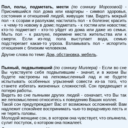
Пол, полы, подметать, мести
(по соннику Морозовой)
-
Приснившийся пол дома или квартиры - символ здоровья,
состояния и отношений людей, живущих там. Видеть мокрый
пол - к ссорам и разлукам; настилать пол - к болезни; красить
- к чему-то новому в доме; подметать - к гостям или новостям;
кто-то подметает - кто-то уйдет из дома или даже из семьи.
Мыть пол - к разлуке, перемене места жительства или к
смерти. Если из-под пола выступает вода, семью
подстерегает какая-то угроза. Взламывать пол - испортить
отношения с близким человеком.
Другие слова по теме:
Дом, обстановка, мебель
.
Пьяный, подвыпивший
(по соннику Миллера)
- Если во сне
Вы чувствуете себя подвыпившим - значит, и в жизни Вы
будете настроены на легкомысленный лад и не будете
испытывать особенных угрызений совести из-за того, что
станете избегать жизненных сложностей. Сон предвещает и
потерю работы.
Видеть во сне пьяными других людей - означает, что Вы так
же легкомысленно относитесь к поведению Ваших коллег.
Такой сон предупреждает Вас от возможных осложнений: Вам
надлежит спокойнее воспринимать чью-то вкрадчивую лесть и
не терять головы.
Молодой женщине сон, в котором она чувствует, что опьянела,
сулит поступок, о котором она пожалеет.