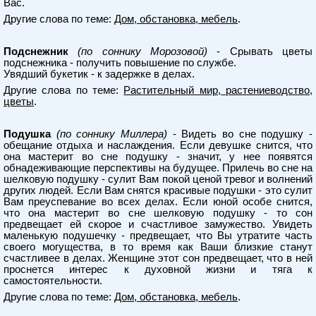
Вас.
Другие слова по теме:
Дом, обстановка, мебель
.
Подснежник
(по соннику Морозовой)
- Срывать цветы
подснежника - получить повышение по службе.
Увядший букетик - к задержке в делах.
Другие слова по теме:
Растительный мир, растениеводство,
цветы
.
Подушка
(по соннику Миллера)
- Видеть во сне подушку -
обещание отдыха и наслаждения. Если девушке снится, что
она мастерит во сне подушку - значит, у нее появятся
обнадеживающие перспективы на будущее. Прилечь во сне на
шелковую подушку - сулит Вам покой ценой тревог и волнений
других людей. Если Вам снятся красивые подушки - это сулит
Вам преуспевание во всех делах. Если юной особе снится,
что она мастерит во сне шелковую подушку - то сон
предвещает ей скорое и счастливое замужество. Увидеть
маленькую подушечку - предвещает, что Вы утратите часть
своего могущества, в то время как Ваши близкие станут
счастливее в делах. Женщине этот сон предвещает, что в ней
проснется интерес к духовной жизни и тяга к
самостоятельности.
Другие слова по теме:
Дом, обстановка, мебель
.