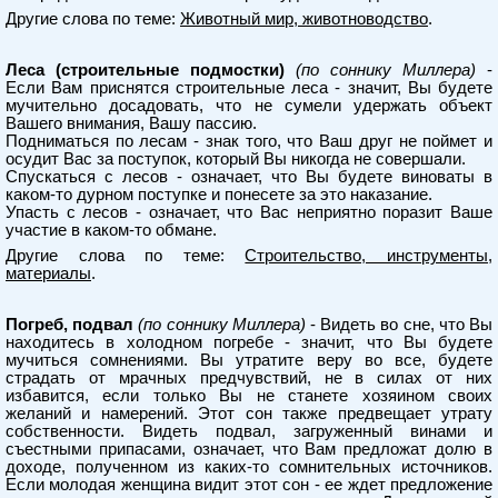
Другие слова по теме:
Животный мир, животноводство
.
Леса (строительные подмостки)
(по соннику Миллера)
-
Если Вам приснятся строительные леса - значит, Вы будете
мучительно досадовать, что не сумели удержать объект
Вашего внимания, Вашу пассию.
Подниматься по лесам - знак того, что Ваш друг не поймет и
осудит Вас за поступок, который Вы никогда не совершали.
Спускаться с лесов - означает, что Вы будете виноваты в
каком-то дурном поступке и понесете за это наказание.
Упасть с лесов - означает, что Вас неприятно поразит Ваше
участие в каком-то обмане.
Другие слова по теме:
Строительство, инструменты,
материалы
.
Погреб, подвал
(по соннику Миллера)
- Видеть во сне, что Вы
находитесь в холодном погребе - значит, что Вы будете
мучиться сомнениями. Вы утратите веру во все, будете
страдать от мрачных предчувствий, не в силах от них
избавится, если только Вы не станете хозяином своих
желаний и намерений. Этот сон также предвещает утрату
собственности. Видеть подвал, загруженный винами и
съестными припасами, означает, что Вам предложат долю в
доходе, полученном из каких-то сомнительных источников.
Если молодая женщина видит этот сон - ее ждет предложение