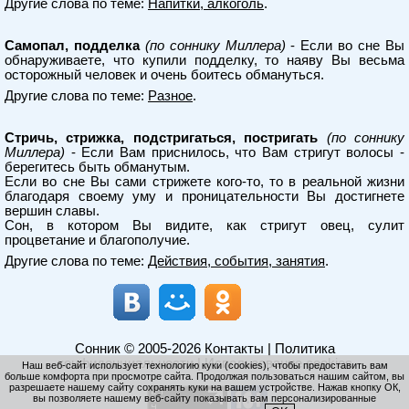
Другие слова по теме:
Напитки, алкоголь
.
Самопал, подделка
(по соннику Миллера)
- Если во сне Вы
обнаруживаете, что купили подделку, то наяву Вы весьма
осторожный человек и очень боитесь обмануться.
Другие слова по теме:
Разное
.
Стричь, стрижка, подстригаться, постригать
(по соннику
Миллера)
- Если Вам приснилось, что Вам стригут волосы -
берегитесь быть обманутым.
Если во сне Вы сами стрижете кого-то, то в реальной жизни
благодаря своему уму и проницательности Вы достигнете
вершин славы.
Сон, в котором Вы видите, как стригут овец, сулит
процветание и благополучие.
Другие слова по теме:
Действия, события, занятия
.
Сонник
© 2005-2026
Контакты
|
Политика
конфиденциальности
|
Использование cookies
Наш веб-сайт использует технологию куки (cookies), чтобы предоставить вам
больше комфорта при просмотре сайта. Продолжая пользоваться нашим сайтом, вы
разрешаете нашему сайту сохранять куки на вашем устройстве. Нажав кнопку ОК,
вы позволяете нашему веб-сайту показывать вам персонализированные