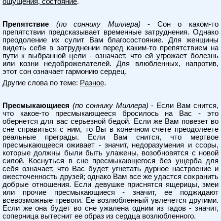
ощущения, состояние
.
Препятствие
(по соннику Миллера)
- Сон о каком-то
препятствии предсказывает временные затруднения. Однако
преодоление их сулит Вам благосостояние. Для женщины
видеть себя в затруднении перед каким-то препятствием на
пути к выбранной цели - означает, что ей угрожает болезнь
или козни недоброжелателей. Для влюбленных, напротив,
этот сон означает гармонию сердец.
Другие слова по теме:
Разное
.
Пресмыкающиеся
(по соннику Миллера)
- Если Вам снится,
что какое-то пресмыкающееся бросилось на Вас - это
обернется для вас серьезной бедой. Если же Вам повезет во
сне справиться с ним, то Вы в конечном счете преодолеете
реальные преграды. Если Вам снится, что мертвое
пресмыкающееся оживает - значит, недоразумения и ссоры,
которые должны были быть улажены, возобновятся с новой
силой. Коснуться в сне пресмыкающегося без ущерба для
себя означает, что Вас будет угнетать дурное настроение и
ожесточенность друзей; однако Вам все же удастся сохранить
добрые отношения. Если девушке приснятся ящерицы, змеи
или прочие пресмыкающиеся - значит, ее поджидают
всевозможные тревоги. Ее возлюбленный увлечется другими.
Если же она будет во сне ужалена одним из гадов - значит,
соперница вытеснит ее образ из сердца возлюбленного.