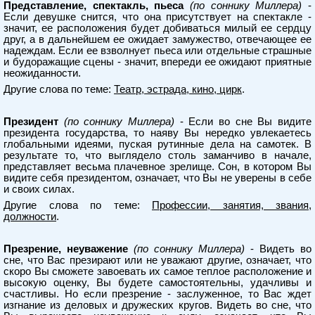
Представление, спектакль, пьеса
(по соннику Миллера)
-
Если девушке снится, что она присутствует на спектакле -
значит, ее расположения будет добиваться милый ее сердцу
друг, а в дальнейшем ее ожидает замужество, отвечающее ее
надеждам. Если ее взволнует пьеса или отдельные страшные
и будоражащие сцены - значит, впереди ее ожидают приятные
неожиданности.
Другие слова по теме:
Театр, эстрада, кино, цирк
.
Президент
(по соннику Миллера)
- Если во сне Вы видите
президента государства, то наяву Вы нередко увлекаетесь
глобальными идеями, пуская рутинные дела на самотек. В
результате то, что выглядело столь заманчиво в начале,
представляет весьма плачевное зрелище. Сон, в котором Вы
видите себя президентом, означает, что Вы не уверены в себе
и своих силах.
Другие слова по теме:
Профессии, занятия, звания,
должности
.
Презрение, неуважение
(по соннику Миллера)
- Видеть во
сне, что Вас презирают или не уважают другие, означает, что
скоро Вы сможете завоевать их самое теплое расположение и
высокую оценку, Вы будете самостоятельны, удачливы и
счастливы. Но если презрение - заслуженное, то Вас ждет
изгнание из деловых и дружеских кругов. Видеть во сне, что