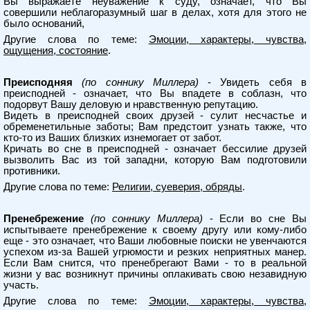
Вы выражаете неуважение к суду, означает, что Вы
совершили неблагоразумный шаг в делах, хотя для этого не
было оснований,
Другие слова по теме:
Эмоции, характеры, чувства,
ощущения, состояние
.
Преисподняя
(по соннику Миллера)
- Увидеть себя в
преисподней - означает, что Вы впадете в соблазн, что
подорвут Вашу деловую и нравственную репутацию.
Видеть в преисподней своих друзей - сулит несчастье и
обременетильные заботы; Вам предстоит узнать также, что
кто-то из Ваших близких изнемогает от забот.
Кричать во сне в преисподней - означает бессилие друзей
вызволить Вас из той западни, которую Вам подготовили
противники.
Другие слова по теме:
Религии, суеверия, обряды
.
Пренебрежение
(по соннику Миллера)
- Если во сне Вы
испытываете пренебрежение к своему другу или кому-либо
еще - это означает, что Ваши любовные поиски не увенчаются
успехом из-за Вашей угрюмости и резких неприятных манер.
Если Вам снится, что пренебрегают Вами - то в реальной
жизни у вас возникнут причины оплакивать свою незавидную
участь.
Другие слова по теме:
Эмоции, характеры, чувства,