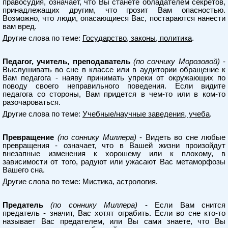
правосудия, означает, что Вы станете обладателем секретов,
принадлежащих другим, что грозит Вам опасностью.
Возможно, что люди, опасающиеся Вас, постараются нанести
вам вред.
Другие слова по теме:
Государство, законы, политика
.
Педагог, учитель, преподаватель
(по соннику Морозовой)
-
Выслушивать во сне в классе или в аудитории обращение к
Вам педагога - наяву принимать упреки от окружающих по
поводу своего неправильного поведения. Если видите
педагога со стороны, Вам придется в чем-то или в ком-то
разочароваться.
Другие слова по теме:
Учебные/научные заведения, учеба
.
Превращение
(по соннику Миллера)
- Видеть во сне любые
превращения - означает, что в Вашей жизни произойдут
внезапные изменения к хорошему или к плохому, в
зависимости от того, радуют или ужасают Вас метаморфозы
Вашего сна.
Другие слова по теме:
Мистика, астрология
.
Предатель
(по соннику Миллера)
- Если Вам снится
предатель - значит, Вас хотят ограбить. Если во сне кто-то
называет Вас предателем, или Вы сами знаете, что Вы