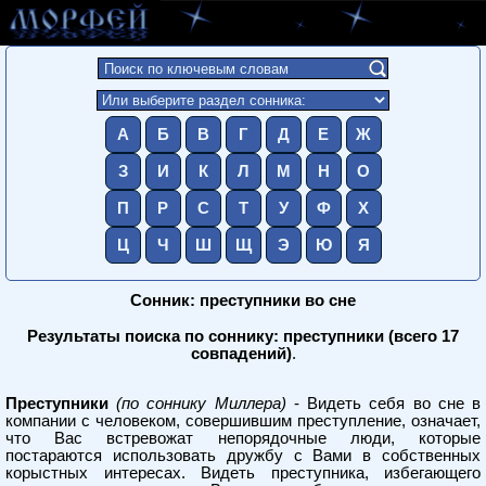
А
Б
В
Г
Д
Е
Ж
З
И
К
Л
М
Н
О
П
Р
С
Т
У
Ф
Х
Ц
Ч
Ш
Щ
Э
Ю
Я
Сонник: преступники во сне
Результаты поиска по соннику: преступники (всего 17
совпадений)
.
Преступники
(по соннику Миллера)
- Видеть себя во сне в
компании с человеком, совершившим преступление, означает,
что Вас встревожат непорядочные люди, которые
постараются использовать дружбу с Вами в собственных
корыстных интересах. Видеть преступника, избегающего