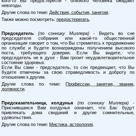
кого-то Вы предостерегли - близкого человека ожидают
невзгоды.
Другие слова по теме:
Действия, события, занятия
.
Также можно посмотреть:
предостерегать
.
Председатель
(по соннику Миллера)
- Видеть во сне
председателя собрания или какой-то общественной
организации говорит о том, что Вы стремитесь к продвижению
по службе и будете вознаграждены получением высокого
поста, требующего доверия. Если Вы видите, что
председатель не в духе - Вам грозит неудовлетворительное
состояние здоровья.
Если Вы сами - председатель, то сон предвещает, что Вы
будете отмечены за свою справедливость и доброту по
отношению к другим.
Другие слова по теме:
Профессии, занятия, звания,
должности
.
Предсказательница, колдунья
(по соннику Миллера)
-
Приснившаяся Вам колдунья означает, что Бас будут
привлекать дома свиданий и другие сомнительные,
удовольствия.
Другие слова по теме:
Мистика, астрология
.