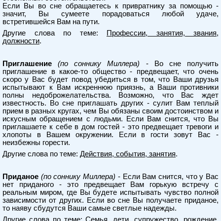
Если Вы во сне обращаетесь к привратнику за помощью -
значит, Вы сумеете порадоваться любой удаче,
встретившейся Вам на пути.
Другие слова по теме:
Профессии, занятия, звания,
должности
.
Приглашение
(по соннику Миллера)
- Во сне получить
приглашение в какое-то общество - предвещает, что очень
скоро у Вас будет повод убедиться в том, что Ваши друзья
испытывают к Вам искреннюю приязнь, а Ваши противники
полны недоброжелательства. Возможно, что Вас ждет
известность. Во сне приглашать других - сулит Вам теплый
прием в разных кругах, чем Вы обязаны своим достоинством и
искусным обращением с людьми. Если Вам снится, что Вы
приглашаете к себе в дом гостей - это предвещает тревоги и
хлопоты в Вашем окружении. Если в гости зовут Вас -
неизбежны горести.
Другие слова по теме:
Действия, события, занятия
.
Приданое
(по соннику Миллера)
- Если Вам снится, что у Вас
нет приданого - это предвещает Вам горькую встречу с
реальным миром, где Вы будете испытывать чувство полной
зависимости от других. Если во сне Вы получаете приданое,
то наяву сбудутся Ваши самые светлые надежды.
Другие слова по теме:
Семья, дети, супружество, рождение,