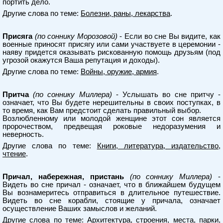
портить дело.
Другие слова по теме:
Болезни, раны, лекарства
.
Присяга
(по соннику Морозовой)
- Если во сне Вы видите, как
военные приносят присягу или сами участвуете в церемонии -
наяву придется оказывать рискованную помощь друзьям (под
угрозой окажутся Ваша репутация и доходы).
Другие слова по теме:
Войны, оружие, армия
.
Притча
(по соннику Миллера)
- Услышать во сне притчу -
означает, что Вы будете нерешительны в своих поступках, в
то время, как Вам предстоит сделать правильный выбор.
Возлюбленному или молодой женщине этот сон является
пророчеством, предвещая роковые недоразумения и
неверность.
Другие слова по теме:
Книги, литература, издательство,
чтение
.
Причал, набережная, пристань
(по соннику Миллера)
-
Видеть во сне причал - означает, что в ближайшем будущем
Вы вознамеритесь отправиться в длительное путешествие.
Видеть во сне корабли, стоящие у причала, означает
осуществление Ваших замыслов и желаний.
Другие слова по теме:
Архитектура, строения, места, парки,