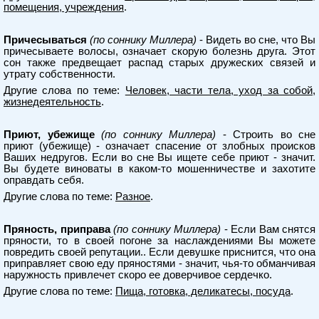
помещения, учреждения
.
Причесываться
(по соннику Миллера)
- Видеть во сне, что Вы
причесываете волосы, означает скорую болезнь друга. Этот
сон также предвещает распад старых дружеских связей и
утрату собственности.
Другие слова по теме:
Человек, части тела, уход за собой,
жизнедеятельность
.
Приют, убежище
(по соннику Миллера)
- Строить во сне
приют (убежище) - означает спасение от злобных происков
Ваших недругов. Если во сне Вы ищете себе приют - значит.
Вы будете виноваты в каком-то мошенничестве и захотите
оправдать себя.
Другие слова по теме:
Разное
.
Пряность, приправа
(по соннику Миллера)
- Если Вам снятся
пряности, то в своей погоне за наслаждениями Вы можете
повредить своей репутации.. Если девушке приснится, что она
приправляет свою еду пряностями - значит, чья-то обманчивая
наружность привлечет скоро ее доверчивое сердечко.
Другие слова по теме:
Пища, готовка, деликатесы, посуда
.