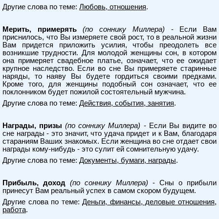
Другие слова по теме:
Любовь, отношения
.
Мерить, примерять
(по соннику Миллера)
- Если Вам
приснилось, что Вы измеряете свой рост, то в реальной жизни
Вам придется приложить усилия, чтобы преодолеть все
возникшие трудности. Для молодой женщины сон, в котором
она примеряет свадебное платье, означает, что ее ожидает
крупное наследство. Если во сне Вы примеряете старинные
наряды, то наяву Вы будете гордиться своими предками.
Кроме того, для женщины подобный сон означает, что ее
поклонником будет пожилой состоятельный мужчина.
Другие слова по теме:
Действия, события, занятия
.
Награды, призы
(по соннику Миллера)
- Если Вы видите во
сне награды - это значит, что удача придет и к Вам, благодаря
стараниям Ваших знакомых. Если женщина во сне отдает свои
награды кому-нибудь - это сулит ей сомнительную удачу.
Другие слова по теме:
Документы, бумаги, награды
.
Прибыль, доход
(по соннику Миллера)
- Сны о прибыли
принесут Вам реальный успех в самом скором будущем.
Другие слова по теме:
Деньги, финансы, деловые отношения,
работа
.