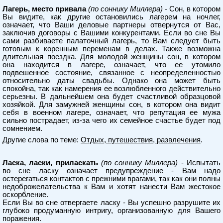
Лагерь, место привала
(по соннику Миллера)
- Сон, в котором
Вы видите, как другие остановились лагерем на ночлег,
означает, что Ваши деловые партнеры отвернутся от Вас,
заключив договоры с Вашими конкурентами. Если во сне Вы
сами разбиваете палаточный лагерь, то Вам следует быть
готовым к коренным переменам в делах. Также возможна
длительная поездка. Для молодой женщины сон, в котором
она находится в лагере, означает, что ее утомило
подвешенное состояние, связанное с неопределенностью
относительно даты свадьбы. Однако она может быть
спокойна, так как намерения ее возлюбленного действительно
серьезны. В дальнейшем она будет счастливой образцовой
хозяйкой. Для замужней женщины сон, в котором она видит
себя в военном лагере, означает, что репутация ее мужа
сильно пострадает, из-за чего их семейное счастье будет под
сомнением.
Другие слова по теме:
Отдых, путешествия, развлечения
.
Ласка, ласки, приласкать
(по соннику Миллера)
- Испытать
во сне ласку означает предупреждение - Вам надо
остерегаться контактов с прежними врагами, так как они полны
недоброжелательства к Вам и хотят нанести Вам жестокое
оскорбление.
Если Вы во сне отвергаете ласку - Вы успешно разрушите их
глубоко продуманную интригу, организованную для Вашего
поражения.