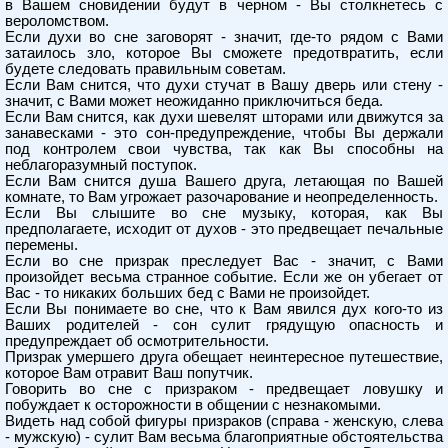
в Вашем сновидении будут в черном - Вы столкнетесь с
вероломством.
Если духи во сне заговорят - значит, где-то рядом с Вами
затаилось зло, которое Вы сможете предотвратить, если
будете следовать правильным советам.
Если Вам снится, что духи стучат в Вашу дверь или стену -
значит, с Вами может неожиданно приключиться беда.
Если Вам снится, как духи шевелят шторами или движутся за
занавесками - это сон-предупреждение, чтобы Вы держали
под контролем свои чувства, так как Вы способны на
неблагоразумный поступок.
Если Вам снится душа Вашего друга, летающая по Вашей
комнате, то Вам угрожает разочарование и неопределенность.
Если Вы слышите во сне музыку, которая, как Вы
предполагаете, исходит от духов - это предвещает печальные
перемены.
Если во сне призрак преследует Вас - значит, с Вами
произойдет весьма странное событие. Если же он убегает от
Вас - то никаких больших бед с Вами не произойдет.
Если Вы понимаете во сне, что к Вам явился дух кого-то из
Ваших родителей - сон сулит грядущую опасность и
предупреждает об осмотрительности.
Призрак умершего друга обещает неинтересное путешествие,
которое Вам отравит Ваш попутчик.
Говорить во сне с призраком - предвещает ловушку и
побуждает к осторожности в общении с незнакомыми.
Видеть над собой фигуры призраков (справа - женскую, слева
- мужскую) - сулит Вам весьма благоприятные обстоятельства