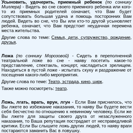
Усыновить, удочерить, приемный ребенок
(по соннику
Миллера)
- Видеть во сне своего приемного ребенка или кого-
то из приемных родителей означает, что Вам будет
сопутствовать большая удача и помощь посторонних Вам
людей. Видеть во сне, что Вы или кто-то другой усыновляет
ребенка, означает, что Вам предстоит неудачная перемена
места жительства.
Другие слова по теме:
Семья, дети, супружество, рождение,
друзья
.
Ложа
(по соннику Морозовой)
- Сидеть в переполненной
театральной ложе во сне - наяву посетить какое-то
представление, спектакль, концерт, насладиться зрелищем.
Находиться в пустой ложе - испытать скуку и раздражение от
посещения какого-либо мероприятия.
Другие слова по теме:
Театр, эстрада, кино, цирк
.
Также можно посмотреть:
театр
.
Ложь, лгать, врать, врун, лгун
- Если Вам приснилось, что
Вы лжете во избежание наказания, то наяву Вы будете вести
себя бесчестно по отношению к невинному человеку. Если же
Вы лжете для защиты своего друга от незаслуженного
наказания, то Ваша репутация пострадает от несправедливой
критики. Если Вы слышите ложь других людей, то наяву враги
постараются заманить Вас в ловушку.