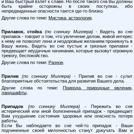
и Ваш быстрый взлет к славе. Но после такого сна Вы должны
быть крайне осторожны в своих поступках, ибо
непредвиденные опасности таятся где-то близко.
Другие слова по теме:
Мистика, астрология
.
Прилавок, стойка
(по соннику Миллера)
- Видеть во сне
прилавок - говорит о том, что увлечение делом, живой интерес
к нему не позволит лени и нездоровым желаниям проникнуть в
Вашу жизнь. Видеть во сне пустые и грязные прилавки -
предвещает неудачные начинания, которые вызовут огромную
тревогу, беспокойство.
Другие слова по теме:
Разное
.
Прилив
(по соннику Миллера)
- Прилив во сне - сулит
благоприятные обстоятельства для развития Вашего дела.
Другие слова по теме:
Природа, природные явления,
ландшафты
.
Припадок
(по соннику Миллера)
- Пережить во сне
истерический или иной болезненный припадок - предвещает
Вам ухудшение состояния здоровья или опасность потери
работы.
Если Вы наблюдаете во сне чей-то припадок - Ваши
подчиненные своей мелочностью станут докучать Вам и