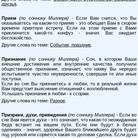
друзья
.
Прием
(по соннику Миллера)
- Если Вам снится, что Вы
оказываетесь на каком-то приеме - это обещает Вам в скором
времени приятную встречу. Если на этом приеме с Вами
приключится какой-то конфуз - значит. Вас ожидает
беспокойство.
Другие слова по теме:
Событие, праздник
.
Признание
(по соннику Миллера)
- Сон, в котором Ваши
внешние достижения или внутренние качества получили
общественное признание, означает, что наяву Вы нередко
испытываете чувство неуверенности, совершая те или иные
поступки.
Если во сне Вы признаетесь в любви, то в реальной жизни
Вам предстоит выяснение отношений с возлюбленной.
Услышать признание в любви - к ссорам.
Другие слова по теме:
Разное
.
Призраки, духи, привидения
(по соннику Миллера)
- Если во
сне Вам явятся духи - это означает, что какая-то неожиданная
беда встанет на вашем пути. Если они будут в белых
одеяниях - значит, здоровье Вашего ближайшего друга будет
под угрозой или сорвется какая-то деловая сделка. Если духи