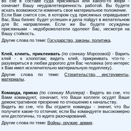
во сне в составе суда присяжных или какого-то жюри -
означает Вашу неудовлетворенность работой. Вы будете
искать возможности изменить свое материальное положение.
Если Вам снится сон, в котором суд присяжных оправдывает
Вас, Ваш бизнес будет успешен и дела пойдут в желательном
для Вс направлении. Если же Вы будете осуждены
присяжными - недоброжелатели одолеют Вас, несмотря на
Вашу стойкость.
Другие слова по теме:
Государство, законы, политика
.
Клей, клеить, приклеивать
(по соннику Морозовой)
- Варить
клей - к хлопотам; видеть клей, прикреивать что-то -
разувериться в любви дорогого для Вас человека (его интерес
к Вам имел исключительно материальную подоплеку).
Другие слова по теме:
Строительство, инструменты,
материалы
.
Команда, приказ
(по соннику Миллера)
- Видеть во сне, что
Вами командуют, означает, что Ваши коллеги осудят Ваше
демонстративное презрение по отношению к начальству.
Видеть во сне, что Вы отдаете команды - значит, что Вы
получите какие-то отличия; если Вы командуете высокомерно
или деспотичны, то ждите разочарований.
Другие слова по теме:
Войны, оружие, армия
.