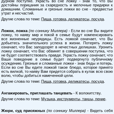
дурном поступке. Украсть во сне ложку - знак то, что Вы
достойны порицания за скаредность и мелочные придирки к
домашним. Сломанные и грязные ложки во сне - предвестье
утрат и несчастий.
Другие слова по теме:
Пища, готовка, деликатесы, посуда
.
Ложки, ложка
(по соннику Миллера)
- Если во сне Вы видите
ложку, то наяву мир и покой в семье будут компенсировать
все жизненные неурядицы. Есть ложкой означает, что Вы
добьетесь значительного успеха в жизни. Потерять ложку
означает, что Вас заподозрят в нечестных делишках. Уронить
ложку означает, что Вас обвинят в совершении поступка, что
не будет соответствовать правде. Украсть ложку означает, что
Ваше поведение в семье будет подвергнуто публичному
осуждению. Грязные и сломанные ложки - знак беды и потерь.
Если во сне Вы едите ложкой такое блюдо, которое принято
есть вилкой, то наяву Вам придется собрать в кулак всю свою
волю, чтобы добиться намеченной цели.
Другие слова по теме:
Пища, готовка, деликатесы, посуда
.
Ангажировать, приглашать танцевать
- К волокитству.
Другие слова по теме:
Музыка, инструменты, танцы, пение
.
Жюри, суд присяжных
(по соннику Миллера)
- Видеть себя