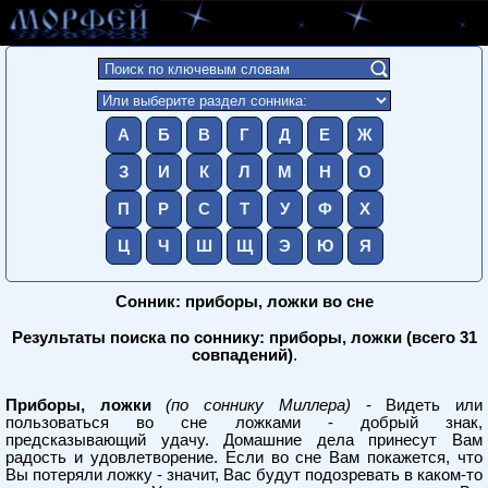
А
Б
В
Г
Д
Е
Ж
З
И
К
Л
М
Н
О
П
Р
С
Т
У
Ф
Х
Ц
Ч
Ш
Щ
Э
Ю
Я
Сонник: приборы, ложки во сне
Результаты поиска по соннику: приборы, ложки (всего 31
совпадений)
.
Приборы, ложки
(по соннику Миллера)
- Видеть или
пользоваться во сне ложками - добрый знак,
предсказывающий удачу. Домашние дела принесут Вам
радость и удовлетворение. Если во сне Вам покажется, что
Вы потеряли ложку - значит, Вас будут подозревать в каком-то