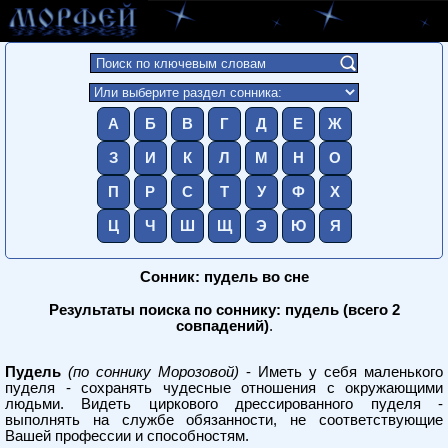
А
Б
В
Г
Д
Е
Ж
З
И
К
Л
М
Н
О
П
Р
С
Т
У
Ф
Х
Ц
Ч
Ш
Щ
Э
Ю
Я
Сонник: пудель во сне
Результаты поиска по соннику: пудель (всего 2
совпадений)
.
Пудель
(по соннику Морозовой)
- Иметь у себя маленького
пуделя - сохранять чудесные отношения с окружающими
людьми. Видеть циркового дрессированного пуделя -
выполнять на службе обязанности, не соответствующие
Вашей профессии и способностям.