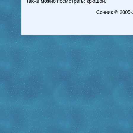
Также можно посмотреть:
крюшон
.
Сонник
© 2005-