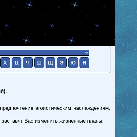
Х
Ц
Ч
Ш
Щ
Э
Ю
Я
й)
.
 предпочтение эгоистическим наслаждениям,
е заставят Вас изменить жизненные планы.