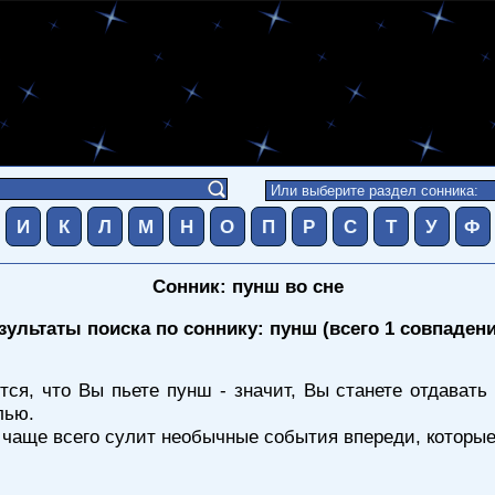
И
К
Л
М
Н
О
П
Р
С
Т
У
Ф
Сонник: пунш во сне
зультаты поиска по соннику: пунш (всего 1 совпадени
ся, что Вы пьете пунш - значит, Вы станете отдавать
лью.
- чаще всего сулит необычные события впереди, которы