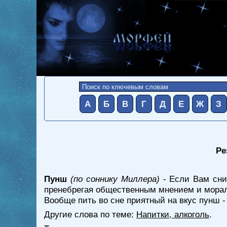
А
Б
В
Г
Д
Е
Ж
З
Ре
Пунш
(по соннику Миллера)
- Если Вам снит
пренебрегая общественным мнением и мора
Вообще пить во сне приятный на вкус пунш 
Другие слова по теме:
Напитки, алкоголь
.