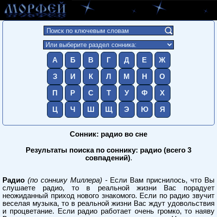
А
Б
В
Г
Д
Е
Ж
З
И
К
Л
М
Н
О
П
Р
С
Т
У
Ф
Х
Ц
Ч
Ш
Щ
Э
Ю
Я
Сонник: радио во сне
Результаты поиска по соннику: радио (всего 3
совпадений)
.
Радио
(по соннику Миллера)
- Если Вам приснилось, что Вы
слушаете радио, то в реальной жизни Вас порадует
неожиданный приход нового знакомого. Если по радио звучит
веселая музыка, то в реальной жизни Вас ждут удовольствия
и процветание. Если радио работает очень громко, то наяву