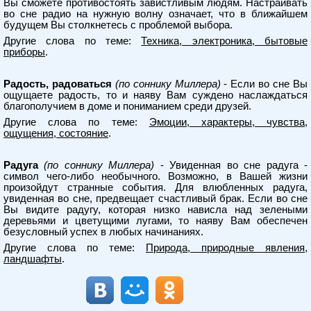
Вы сможете противостоять завистливым людям. Настраивать
во сне радио на нужную волну означает, что в ближайшем
будущем Вы столкнетесь с проблемой выбора.
Другие слова по теме:
Техника, электроника, бытовые
приборы
.
Радость, радоваться
(по соннику Миллера)
- Если во сне Вы
ощущаете радость, то и наяву Вам суждено наслаждаться
благополучием в доме и пониманием среди друзей.
Другие слова по теме:
Эмоции, характеры, чувства,
ощущения, состояние
.
Радуга
(по соннику Миллера)
- Увиденная во сне радуга -
символ чего-либо необычного. Возможно, в Вашей жизни
произойдут странные события. Для влюбленных радуга,
увиденная во сне, предвещает счастливый брак. Если во сне
Вы видите радугу, которая низко нависла над зелеными
деревьями и цветущими лугами, то наяву Вам обеспечен
безусловный успех в любых начинаниях.
Другие слова по теме:
Природа, природные явления,
ландшафты
.