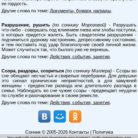
ее гордость.
Другие слова по теме:
Документы, бумаги, награды
.
Разрушение, рушить
(по соннику Морозовой)
- Разрушать
что-либо - совершать под влиянием гнева или злобы поступки,
о которых придется жалеть. Быть свидетелем разрушения -
подчиниться дурному настроению, депрессивному состоянию,
и тем поставить под удар благополучие своей личной жизни.
Может случиться так, что былого уже не вернешь.
Другие слова по теме:
Действия, события, занятия
.
Ссора, раздоры, ссориться
(по соннику Миллера)
- Ссоры во
сне обещают несчастья и свирепые перебранки. Для девушки
это сигнал хронических неприятностей, а для замужней
женщины - предвестие развода или длительного разлада в
семье. Наблюдать во сне чужие ссоры - предвещает неудачи
по службе и разочарование в своем ремесле.
Другие слова по теме:
Действия, события, занятия
.
Сонник
© 2005-2026
Контакты
|
Политика
конфиденциальности
|
Использование cookies
Наш веб-сайт использует технологию куки (cookies), чтобы предоставить вам