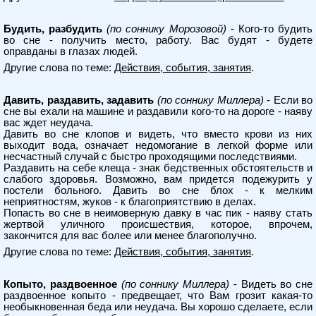
Будить, разбудить
(по соннику Морозовой)
- Кого-то будить
во сне - получить место, работу. Вас будят - будете
оправданы в глазах людей.
Другие слова по теме:
Действия, события, занятия
.
Давить, раздавить, задавить
(по соннику Миллера)
- Если во
сне вы ехали на машине и раздавили кого-то на дороге - наяву
вас ждет неудача.
Давить во сне клопов и видеть, что вместо крови из них
выходит вода, означает недомогание в легкой форме или
несчастный случай с быстро проходящими последствиями.
Раздавить на себе клеща - знак бедственных обстоятельств и
слабого здоровья. Возможно, вам придется подежурить у
постели больного. Давить во сне блох - к мелким
неприятностям, жуков - к благоприятствию в делах.
Попасть во сне в неимоверную давку в час пик - наяву стать
жертвой уличного происшествия, которое, впрочем,
закончится для вас более или менее благополучно.
Другие слова по теме:
Действия, события, занятия
.
Копыто, раздвоенное
(по соннику Миллера)
- Видеть во сне
раздвоенное копыто - предвещает, что Вам грозит какая-то
необыкновенная беда или неудача. Вы хорошо сделаете, если