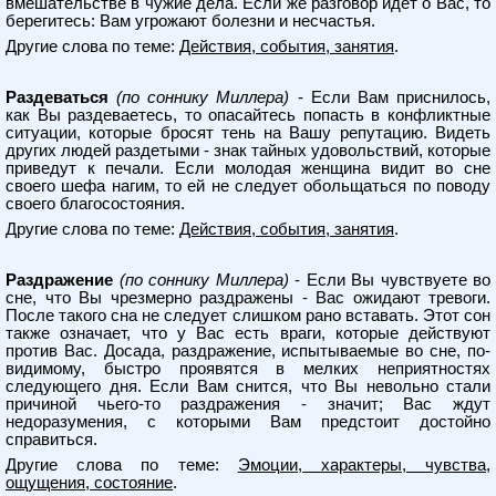
вмешательстве в чужие дела. Если же разговор идет о Вас, то
берегитесь: Вам угрожают болезни и несчастья.
Другие слова по теме:
Действия, события, занятия
.
Раздеваться
(по соннику Миллера)
- Если Вам приснилось,
как Вы раздеваетесь, то опасайтесь попасть в конфликтные
ситуации, которые бросят тень на Вашу репутацию. Видеть
других людей раздетыми - знак тайных удовольствий, которые
приведут к печали. Если молодая женщина видит во сне
своего шефа нагим, то ей не следует обольщаться по поводу
своего благосостояния.
Другие слова по теме:
Действия, события, занятия
.
Раздражение
(по соннику Миллера)
- Если Вы чувствуете во
сне, что Вы чрезмерно раздражены - Вас ожидают тревоги.
После такого сна не следует слишком рано вставать. Этот сон
также означает, что у Вас есть враги, которые действуют
против Вас. Досада, раздражение, испытываемые во сне, по-
видимому, быстро проявятся в мелких неприятностях
следующего дня. Если Вам снится, что Вы невольно стали
причиной чьего-то раздражения - значит; Вас ждут
недоразумения, с которыми Вам предстоит достойно
справиться.
Другие слова по теме:
Эмоции, характеры, чувства,
ощущения, состояние
.