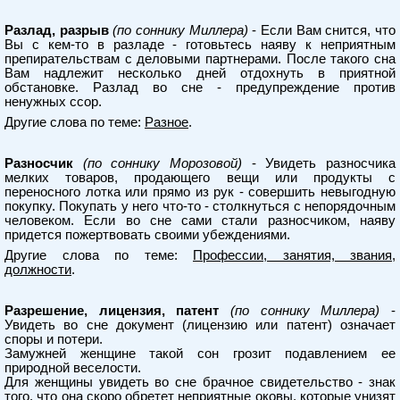
Разлад, разрыв
(по соннику Миллера)
- Если Вам снится, что
Вы с кем-то в разладе - готовьтесь наяву к неприятным
препирательствам с деловыми партнерами. После такого сна
Вам надлежит несколько дней отдохнуть в приятной
обстановке. Разлад во сне - предупреждение против
ненужных ссор.
Другие слова по теме:
Разное
.
Разносчик
(по соннику Морозовой)
- Увидеть разносчика
мелких товаров, продающего вещи или продукты с
переносного лотка или прямо из рук - совершить невыгодную
покупку. Покупать у него что-то - столкнуться с непорядочным
человеком. Если во сне сами стали разносчиком, наяву
придется пожертвовать своими убеждениями.
Другие слова по теме:
Профессии, занятия, звания,
должности
.
Разрешение, лицензия, патент
(по соннику Миллера)
-
Увидеть во сне документ (лицензию или патент) означает
споры и потери.
Замужней женщине такой сон грозит подавлением ее
природной веселости.
Для женщины увидеть во сне брачное свидетельство - знак
того, что она скоро обретет неприятные оковы, которые унизят