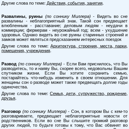
Другие слова по теме:
Действия, события, занятия
.
Развалины, руины
(по соннику Миллера)
- Видеть во сне
развалины - неблагоприятный знак. Такой сон предвещает
влюбленным - расставание; деловым людям - неудачи в
коммерции; фермерам - неурожайный год; всем - ухудшение
здоровья. Однако видеть во сне руины старинных строений и
замков может являться предсказанием интересных поездок
Другие слова по теме:
Архитектура, строения, места, парки,
помещения, учреждения
.
Развод
(по соннику Миллера)
- Если Вам приснилось, что Вы
разводитесь, то и наяву Вы, скорее всего, недовольны Вашим
спутником жизни. Если Вы хотите сохранить семью,
постарайтесь что-нибудь изменить в своем отношении. Для
женщины сон о разводе может также предвещать долгие годы
одиночества.
Другие слова по теме:
Семья, дети, супружество, рождение,
друзья
.
Разговор
(по соннику Миллера)
- Сон, в котором Вы с кем-то
разговариваете, предвещает неблагоприятные новости от
родственников. Если во сне Вы слышите громкий разговор
других людей, то будьте готовы к тому, что Вас обвинят во