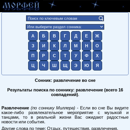
А
Б
В
Г
Д
Е
Ж
З
И
К
Л
М
Н
О
П
Р
С
Т
У
Ф
Х
Ц
Ч
Ш
Щ
Э
Ю
Я
Сонник: развлечение во сне
Результаты поиска по соннику: развлечение (всего 16
совпадений)
.
Развлечение
(по соннику Миллера)
- Если во сне Вы видите
какое-либо развлекательное мероприятие с музыкой и
танцами, то в реальной жизни Вас ожидают радостные
новости или события.
Другие слова по теме:
Отдых, путешествия, развлечения
.