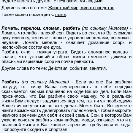
будете избегать дружбы с незнакомыми людьми.
Другие слова по теме:
Животный мир, животноводство
.
Также можно посмотреть:
цокот
.
Ломать, перелом, сломал, разбить
(по соннику Миллера)
-
Ломать что-либо - плохой сон. Видеть во сне, что Вы сломали
руку или ногу, означает плохое управление делами, возможны
неудачи. Ломать мебель - означает домашние ссоры и
неспокойное состояние духа.
Разбить окно - тяжкая утрата. Видеть сломанное кольцо -
значит, что устояшийся образ жизни сменится дикими и
опасными взрывами ссор на почве ревности.
Другие слова по теме:
Действия, события, занятия
.
Разбить
(по соннику Миллера)
- Если во сне Вы разбили
посуду, то наяву Ваша неуверенность в себе нередко
сказывается весьма плачевно на ходе Ваших дел. Если Вам
приснилось, что Вы разбили свою машину, то в реальной
жизни Вам следует задуматься над тем, так ли уж необходимо
Ваше личное участие во всех делах. Может быть, Вы сумеете
найти возможность делегировать полномочия, чтобы выкроить
немного времени для себя и своей семьи. Сон, в котором Вам
ужасно хочется разбить кому-нибудь морду, означает, что и в
реальной жизни в Вас копится агрессия, требующая выхода.
Попробуйте сходить в спортзал.