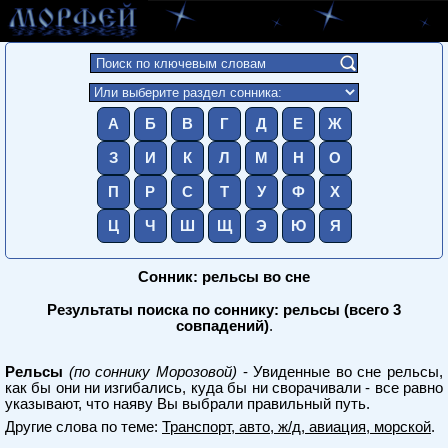
А
Б
В
Г
Д
Е
Ж
З
И
К
Л
М
Н
О
П
Р
С
Т
У
Ф
Х
Ц
Ч
Ш
Щ
Э
Ю
Я
Сонник: рельсы во сне
Результаты поиска по соннику: рельсы (всего 3
совпадений)
.
Рельсы
(по соннику Морозовой)
- Увиденные во сне рельсы,
как бы они ни изгибались, куда бы ни сворачивали - все равно
указывают, что наяву Вы выбрали правильный путь.
Другие слова по теме:
Транспорт, авто, ж/д, авиация, морской
.