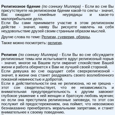
Религиозное бдение
(по соннику Миллера)
- Если во сне Вы
присутствуете на религиозном бдении какой-то секты - значит,
Вас ожидают семейные неурядицы и какое-то
малоприбыльное дело.
Если Вы сами принимаете участие в этом религиозном
действе - значит, наяву Вы рискуете навлечь на себя
неудовольствие друзей своим странным образом мыслей.
Другие слова по теме:
Религии, суеверия, обряды
.
Также можно посмотреть:
религия
.
Религия
(по соннику Миллера)
- Если Вы во сне обсуждаете
религиозные темы или испытываете вдруг религиозный порыв
- значит, многое на Вашем пути омрачит спокойствие Вашей
жизни и работа обернется к Вам не лучшей своей стороной.
Если девушка во сне ощущает себя сверхрелигиозной -
значит, в жизни она станет раздражать своего возлюбленного
показной невинностью и добротой.
Если в действительности она не религиозна, но не грешна -
этот сон свидетельствует, что ее независимость и
внимательная предупредительность к другим завоюют
глубокое уважение к ней женщин и братскую любовь мужчин;
но если она преступила религиозные заповеди, то этот сон
послужит ей предостережением, она поймет, что невозможно
безнаказанно пренебрегать моральными запретами, и станет
внимательнее к своему поведению.