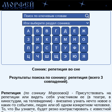
А
Б
В
Г
Д
Е
Ж
З
И
К
Л
М
Н
О
П
Р
С
Т
У
Ф
Х
Ц
Ч
Ш
Щ
Э
Ю
Я
Сонник: репетиция во сне
Результаты поиска по соннику: репетиция (всего 3
совпадений)
.
Репетиция
(по соннику Морозовой)
- Присутствовать на
репетиции или видеть себя участником ее (в театре, в
киностудии, на телевидении) - внезапно узнать нечто новое о
каких-то событиях, людях или об одном конкретном человеке.
То, что Вы узнаете, будет резко контрастировать с известной