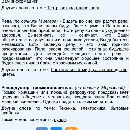
Вам информацией.
Другие слова по теме:
Театр, эстрада, кино, цирк
.
Репа
(по соннику Миллера)
- Видеть во сне, как растет репа,
означает, что Ваши планы будут блестящими, а Ваш успех
очень сильно Вас приободрит. Есть репу во сне - к ухудшению
здоровья. Выдергивать ее - означает, что Ваши
обстоятельства улучшатся и, приложив усилия, Вы добьетесь
желаемого. Есть зеленую репу - это знак горького
разочарования. Поле, засеянное репой - это знак будущего
процветания. Для молодой женщины сеять репу -
предсказывает, что она унаследует хорошее состояние и
будет счастлива в браке с красивым мужчиной.
Другие слова по теме:
Растительный мир, растениеводство,
цветы
.
Репродуктор, громкоговоритель
(по соннику Морозовой)
-
Громко кричащий или поющий репродуктор предсказывает
грядущее общение с человеком, раздражающим Вас своей
манерой поведения. Однако придется с этим мириться.
Другие слова по теме:
Техника, электроника, бытовые
приборы
.
Также можно посмотреть:
рупор
.