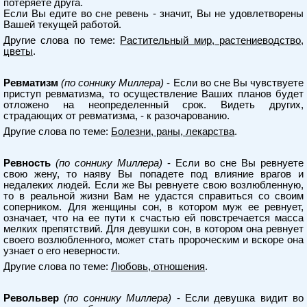
потеряете друга.
Если Вы едите во сне ревень - значит, Вы не удовлетворены
Вашей текущей работой.
Другие слова по теме:
Растительный мир, растениеводство,
цветы
.
Ревматизм
(по соннику Миллера)
- Если во сне Вы чувствуете
приступ ревматизма, то осуществление Ваших планов будет
отложено на неопределенный срок. Видеть других,
страдающих от ревматизма, - к разочарованию.
Другие слова по теме:
Болезни, раны, лекарства
.
Ревность
(по соннику Миллера)
- Если во сне Вы ревнуете
свою жену, то наяву Вы попадете под влияние врагов и
недалеких людей. Если же Вы ревнуете свою возлюбленную,
то в реальной жизни Вам не удастся справиться со своим
соперником. Для женщины сон, в котором муж ее ревнует,
означает, что на ее пути к счастью ей повстречается масса
мелких препятствий. Для девушки сон, в котором она ревнует
своего возлюбленного, может стать пророческим и вскоре она
узнает о его неверности.
Другие слова по теме:
Любовь, отношения
.
Револьвер
(по соннику Миллера)
- Если девушка видит во