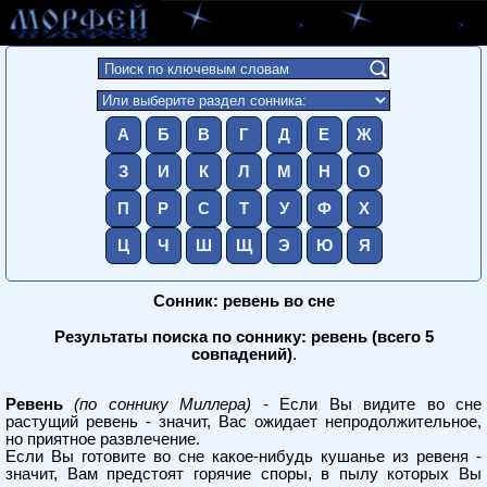
А
Б
В
Г
Д
Е
Ж
З
И
К
Л
М
Н
О
П
Р
С
Т
У
Ф
Х
Ц
Ч
Ш
Щ
Э
Ю
Я
Сонник: ревень во сне
Результаты поиска по соннику: ревень (всего 5
совпадений)
.
Ревень
(по соннику Миллера)
- Если Вы видите во сне
растущий ревень - значит, Вас ожидает непродолжительное,
но приятное развлечение.
Если Вы готовите во сне какое-нибудь кушанье из ревеня -
значит, Вам предстоят горячие споры, в пылу которых Вы