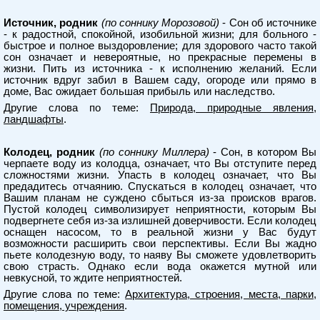
Источник, родник
(по соннику Морозовой)
- Сон об источнике
- к радостной, спокойной, изобильной жизни; для больного -
быстрое и полное выздоровление; для здорового часто такой
сон означает и невероятные, но прекрасные перемены в
жизни. Пить из источника - к исполнению желаний. Если
источник вдруг забил в Вашем саду, огороде или прямо в
доме, Вас ожидает большая прибыль или наследство.
Другие слова по теме:
Природа, природные явления,
ландшафты
.
Колодец, родник
(по соннику Миллера)
- Сон, в котором Вы
черпаете воду из колодца, означает, что Вы отступите перед
сложностями жизни. Упасть в колодец означает, что Вы
предадитесь отчаянию. Спускаться в колодец означает, что
Вашим планам не суждено сбыться из-за происков врагов.
Пустой колодец символизирует неприятности, которым Вы
подвергнете себя из-за излишней доверчивости. Если колодец
оснащен насосом, то в реальной жизни у Вас будут
возможности расширить свои перспективы. Если Вы жадно
пьете колодезную воду, то наяву Вы сможете удовлетворить
свою страсть. Однако если вода окажется мутной или
невкусной, то ждите неприятностей.
Другие слова по теме:
Архитектура, строения, места, парки,
помещения, учреждения
.