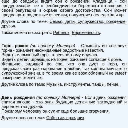
еще до свадьбы видит сон о рождении младенца - сон
предупреждает ее о необходимости бережного отношения к
своей репутации и охране своего достоинства. Сон может
предвещать радостные известия, получение наследства и пр.
Другие слова по теме:
Семья, дети, супружество, рождение,
друзья
.
Также можно посмотреть:
Ребенок
,
Беременность
.
Горн, рожок
(по соннику Миллера)
- Слышать во сне звук
горна - означает неожиданные радостные известия.
Видеть сломанный горн - к несчастному случаю.
Видеть детей, играющих на горне, означает согласие в доме.
Женщине, видящей во сне, что она дует в горн, он
предсказывает разочарование в любви, так как она мечтает о
супружеской жизни, в то время как ее возлюбленный не имеет
намерения жениться.
Другие слова по теме:
Музыка, инструменты, танцы, пение
.
День рождения
(по соннику Миллера)
- Если день рождения
снится юноше - это знак будущих денежных затруднений и
вероломства друзей.
Пожилому человеку он сулит еще большие огорчения.
Другие слова по теме:
Событие, праздник
.