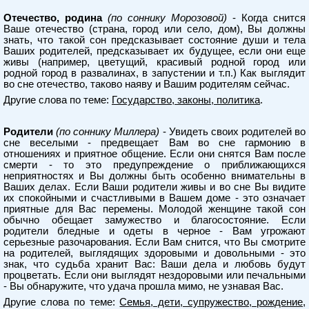
Отечество, родина
(по соннику Морозовой)
- Когда снится
Ваше отечество (страна, город или село, дом), Вы должны
знать, что такой сон предсказывает состояние души и тела
Ваших родителей, предсказывает их будущее, если они еще
живы (например, цветущий, красивый родной город или
родной город в развалинах, в запустении и т.п.) Как выглядит
во сне отечество, таково наяву и Вашим родителям сейчас.
Другие слова по теме:
Государство, законы, политика
.
Родители
(по соннику Миллера)
- Увидеть своих родителей во
сне веселыми - предвещает Вам во сне гармонию в
отношениях и приятное общение. Если они снятся Вам после
смерти - то это предупреждение о приближающихся
неприятностях и Вы должны быть особенно внимательны в
Ваших делах. Если Ваши родители живы и во сне Вы видите
их спокойными и счастливыми в Вашем доме - это означает
приятные для Вас перемены. Молодой женщине такой сон
обычно обещает замужество и благосостояние. Если
родители бледные и одеты в черное - Вам угрожают
серьезные разочарования. Если Вам снится, что Вы смотрите
на родителей, выглядящих здоровыми и довольными - это
знак, что судьба хранит Вас: Ваши дела и любовь будут
процветать. Если они выглядят нездоровыми или печальными
- Вы обнаружите, что удача прошла мимо, не узнавая Вас.
Другие слова по теме:
Семья, дети, супружество, рождение,