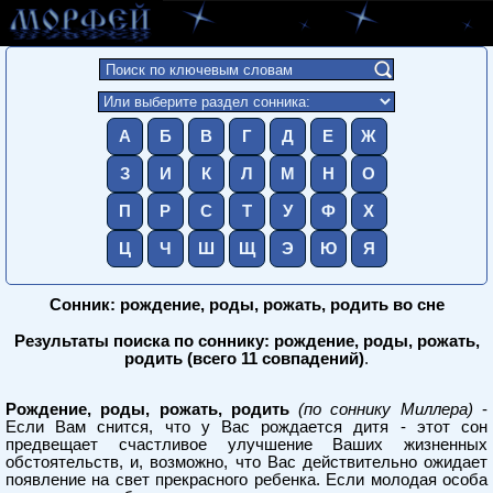
А
Б
В
Г
Д
Е
Ж
З
И
К
Л
М
Н
О
П
Р
С
Т
У
Ф
Х
Ц
Ч
Ш
Щ
Э
Ю
Я
Сонник: рождение, роды, рожать, родить во сне
Результаты поиска по соннику: рождение, роды, рожать,
родить (всего 11 совпадений)
.
Рождение, роды, рожать, родить
(по соннику Миллера)
-
Если Вам снится, что у Вас рождается дитя - этот сон
предвещает счастливое улучшение Ваших жизненных
обстоятельств, и, возможно, что Вас действительно ожидает
появление на свет прекрасного ребенка. Если молодая особа