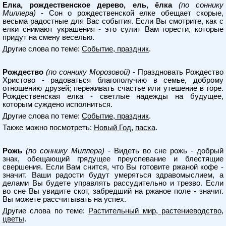
Елка, рождественское дерево, ель, ёлка
(по соннику
Миллера)
- Сон о рождественской елке обещает скорые,
весьма радостные для Вас события. Если Вы смотрите, как с
елки снимают украшения - это сулит Вам горести, которые
придут на смену веселью.
Другие слова по теме:
Событие, праздник
.
Рождество
(по соннику Морозовой)
- Праздновать Рождество
Христово - радоваться благополучию в семье, доброму
отношению друзей; переживать счастье или утешение в горе.
Рождественская елка - светлые надежды на будущее,
которым суждено исполниться.
Другие слова по теме:
Событие, праздник
.
Также можно посмотреть:
Новый Год
,
пасха
.
Рожь
(по соннику Миллера)
- Видеть во сне рожь - добрый
знак, обещающий грядущее преуспевание и блестящие
свершения. Если Вам снится, что Вы готовите ржаной кофе -
значит. Ваши радости будут умеряться здравомыслием, а
делами Вы будете управлять рассудительно и трезво. Если
во сне Вы увидите скот, забредший на ржаное поле - значит.
Вы можете рассчитывать на успех.
Другие слова по теме:
Растительный мир, растениеводство,
цветы
.