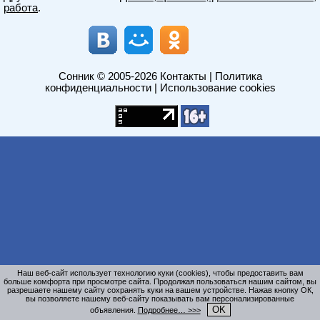
работа
.
Сонник
© 2005-2026
Контакты
|
Политика
конфиденциальности
|
Использование cookies
Наш веб-сайт использует технологию куки (cookies), чтобы предоставить вам
больше комфорта при просмотре сайта. Продолжая пользоваться нашим сайтом, вы
разрешаете нашему сайту сохранять куки на вашем устройстве. Нажав кнопку ОК,
вы позволяете нашему веб-сайту показывать вам персонализированные
OK
объявления.
Подробнее… >>>