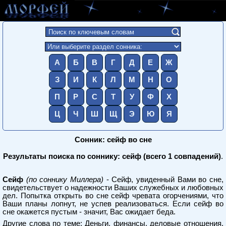
А
Б
В
Г
Д
Е
Ж
З
И
К
Л
М
Н
О
П
Р
С
Т
У
Ф
Х
Ц
Ч
Ш
Щ
Э
Ю
Я
Сонник: сейф во сне
Результаты поиска по соннику: сейф (всего 1 совпадений)
.
Сейф
(по соннику Миллера)
- Сейф, увиденный Вами во сне,
свидетельствует о надежности Ваших служебных и любовных
дел. Попытка открыть во сне сейф чревата огорчениями, что
Ваши планы лопнут, не успев реализоваться. Если сейф во
сне окажется пустым - значит, Вас ожидает беда.
Другие слова по теме:
Деньги, финансы, деловые отношения,