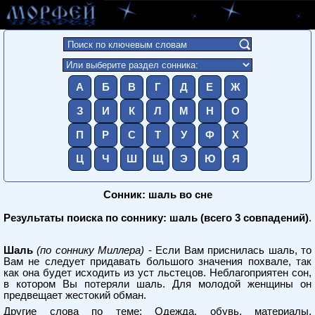
А
Б
В
Г
Д
Е
Ж
З
И
К
Л
М
Н
О
П
Р
С
Т
У
Ф
Х
Ц
Ч
Ш
Щ
Э
Ю
Я
Сонник: шаль во сне
Результаты поиска по соннику: шаль (всего 3 совпадений)
.
Шаль
(по соннику Миллера)
- Если Вам приснилась шаль, то
Вам не следует придавать большого значения похвале, так
как она будет исходить из уст льстецов. Неблагоприятен сон,
в котором Вы потеряли шаль. Для молодой женщины он
предвещает жестокий обман.
Другие слова по теме:
Одежда, обувь, материалы,