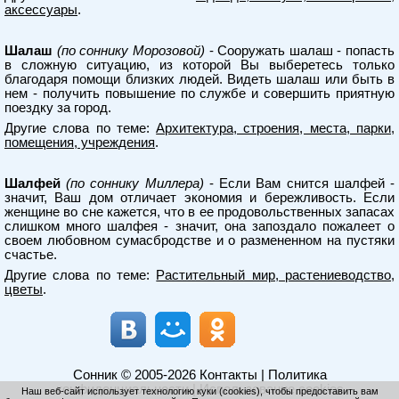
аксессуары
.
Шалаш
(по соннику Морозовой)
- Сооружать шалаш - попасть
в сложную ситуацию, из которой Вы выберетесь только
благодаря помощи близких людей. Видеть шалаш или быть в
нем - получить повышение по службе и совершить приятную
поездку за город.
Другие слова по теме:
Архитектура, строения, места, парки,
помещения, учреждения
.
Шалфей
(по соннику Миллера)
- Если Вам снится шалфей -
значит, Ваш дом отличает экономия и бережливость. Если
женщине во сне кажется, что в ее продовольственных запасах
слишком много шалфея - значит, она запоздало пожалеет о
своем любовном сумасбродстве и о размененном на пустяки
счастье.
Другие слова по теме:
Растительный мир, растениеводство,
цветы
.
Сонник
© 2005-2026
Контакты
|
Политика
конфиденциальности
|
Использование cookies
Наш веб-сайт использует технологию куки (cookies), чтобы предоставить вам