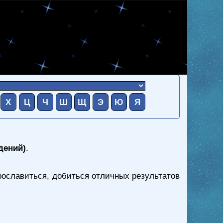
Х
Ц
Ч
Ш
Щ
Э
Ю
Я
дений)
.
рославиться, добиться отличных результатов