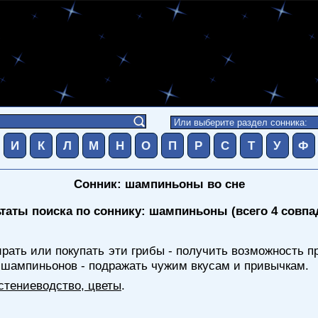
И
К
Л
М
Н
О
П
Р
С
Т
У
Ф
Сонник: шампиньоны во сне
таты поиска по соннику: шампиньоны (всего 4 совпа
рать или покупать эти грибы - получить возможность п
з шампиньонов - подражать чужим вкусам и привычкам.
стениеводство, цветы
.