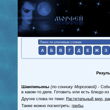
А
Б
В
Г
Д
Е
Ж
З
Резуль
Шампиньоны
(по соннику Морозовой)
- Соби
в каком-то деле. Готовить или есть блюдо и
Другие слова по теме:
Растительный мир, ра
Также можно посмотреть:
грибы
.