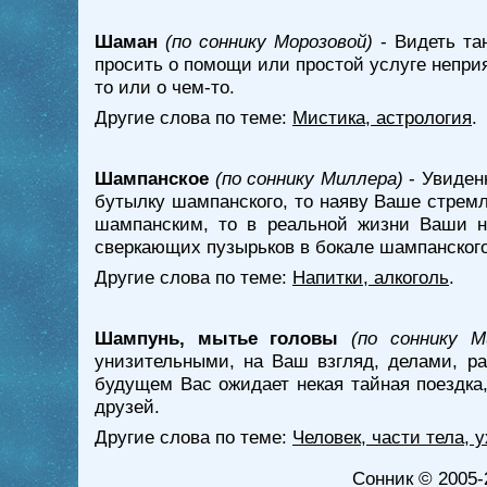
Шаман
(по соннику Морозовой)
- Видеть та
просить о помощи или простой услуге непри
то или о чем-то.
Другие слова по теме:
Мистика, астрология
.
Шампанское
(по соннику Миллера)
- Увиден
бутылку шампанского, то наяву Ваше стремл
шампанским, то в реальной жизни Ваши не
сверкающих пузырьков в бокале шампанского,
Другие слова по теме:
Напитки, алкоголь
.
Шампунь, мытье головы
(по соннику М
унизительными, на Ваш взгляд, делами, ра
будущем Вас ожидает некая тайная поездка,
друзей.
Другие слова по теме:
Человек, части тела, 
Сонник
© 2005-